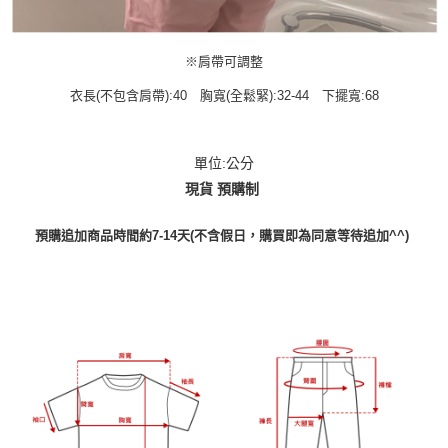
※肩帶可調整
衣長(不包含肩帶):40 胸寬(全鬆緊):32-44 下擺寬:68
單位:公分
現貨 預購制
預購追加商品時間約7-14天(不含假日，購買即為同意等待追加^^)