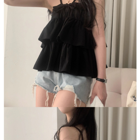
１．於結帳方式選擇「AFTEE先享後付」後，將跳轉至「AFTEE先享後付」
付款後全家取貨
結帳頁面，進行簡訊認證並確認金額後，即可完成結帳。
２．訂單成立數日內，您將收到繳費通知簡訊。
每筆NT$80，滿NT$1,500(含以上)免運費
３．收到繳費通知簡訊後14天內，點擊此簡訊中的連結，可透過四大超商／
ATM／網路銀行／等多元方式進行付款，方視為交易完成。
萊爾富取貨付款
※ 請注意：結帳手續完成當下不需立刻繳費，但若您需要取消訂單，請聯絡
每筆NT$80，滿NT$1,500(含以上)免運費
購買商品的店家。未經商家同意取消之訂單仍視為有效，需透過AFTEE先享
後付繳納相關費用。
付款後萊爾富取貨
※ 交易是否成功請以「AFTEE先享後付 」之結帳頁面顯示為準，若有關於
是否繳費成功／繳費後需取消欲退款等相關疑問，請聯繫「AFTEE先享後付
每筆NT$80，滿NT$1,500(含以上)免運費
客戶支援中心」
https://netprotections.freshdesk.com/support/home
離島取貨加價40
【注意事項】
１．透過由恩沛科技股份有限公司提供之「AFTEE先享後付」服務完成之交
每筆NT$80，滿NT$1,500(含以上)免運費
易，需依本服務之必要範圍內提供個人資料，並將交易相關給付款項請求債
權轉讓予恩沛科技股份有限公司。
付款後7-11取貨
２．關於個人資料處理事宜，請瀏覽以下網址：
每筆NT$80，滿NT$1,500(含以上)免運費
https://aftee.tw/terms/#terms3
３．未成年的使用者請事先徵得法定代理人或監護人之同意方可使用
宅配
「AFTEE先享後付」，若未經同意申辦者引起之損失，本公司不負相關責
任。
每筆NT$100，滿NT$1,500(含以上)免運費
４．使用「AFTEE先享後付」時，將依據個別帳號之用戶狀況，依本公司即
時審查核予不同之上限額度；若仍有額度不足之情形，本公司將視審查結果
海外宅配
查看運費
請求用戶進行身份認證。
５．嚴禁一人註冊多個帳號或使用他人資訊註冊。若發現惡意使用之情形，