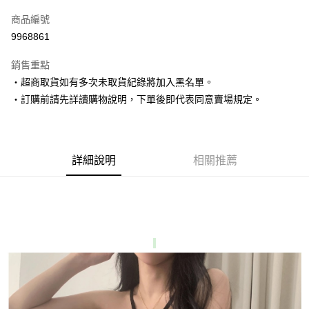
信用卡一次付款
商品編號
超商取貨付款
9968861
LINE Pay
銷售重點
Apple Pay
‧超商取貨如有多次未取貨紀錄將加入黑名單。
‧訂購前請先詳讀購物說明，下單後即代表同意賣場規定。
街口支付
悠遊付
Google Pay
詳細說明
相關推薦
AFTEE先享後付
相關說明
【關於「AFTEE先享後付」】
ATM付款
AFTEE先享後付是「在收到商品之後才付款」的支付方式。 讓您購物簡單
便利好安心！
１．簡單：不需註冊會員、不需綁卡、不需儲值。
運送方式
２．便利：只要手機號碼，簡訊認證，即可結帳。
３．安心：先確認商品／服務後，再付款。
全家取貨付款
每筆NT$80，滿NT$1,500(含以上)免運費
【「AFTEE先享後付」結帳流程】