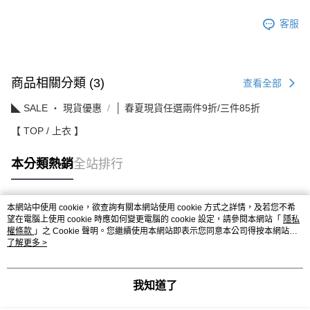
客服
商品相關分類 (3)
查看全部
◣ SALE ‧ 現貨優惠
│ 春夏現貨任選兩件9折/三件85折
【 TOP / 上衣 】
本分類熱銷
全站排行
本網站中使用 cookie，欲查詢有關本網站使用 cookie 方式之詳情，及若您不希
熱門標籤
望在電腦上使用 cookie 時應如何變更電腦的 cookie 設定，請參閱本網站「
隱私
權條款
」之 Cookie 聲明。您繼續使用本網站即表示您同意本公司得按本網站使
用條款之 Cookie 聲明使用 cookie。
了解更多 >
我知道了