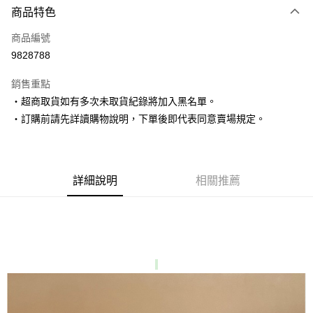
商品特色
信用卡一次付款
商品編號
超商取貨付款
9828788
LINE Pay
銷售重點
Apple Pay
‧超商取貨如有多次未取貨紀錄將加入黑名單。
‧訂購前請先詳讀購物說明，下單後即代表同意賣場規定。
街口支付
悠遊付
Google Pay
詳細說明
相關推薦
AFTEE先享後付
相關說明
【關於「AFTEE先享後付」】
ATM付款
AFTEE先享後付是「在收到商品之後才付款」的支付方式。 讓您購物簡單
便利好安心！
１．簡單：不需註冊會員、不需綁卡、不需儲值。
運送方式
２．便利：只要手機號碼，簡訊認證，即可結帳。
３．安心：先確認商品／服務後，再付款。
全家取貨付款