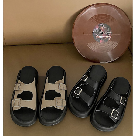
每筆NT$80，滿NT$1,500(含以上)免運費
【「AFTEE先享後付」結帳流程】
１．於結帳方式選擇「AFTEE先享後付」後，將跳轉至「AFTEE先享後付」
付款後全家取貨
結帳頁面，進行簡訊認證並確認金額後，即可完成結帳。
２．訂單成立數日內，您將收到繳費通知簡訊。
每筆NT$80，滿NT$1,500(含以上)免運費
３．收到繳費通知簡訊後14天內，點擊此簡訊中的連結，可透過四大超商／
ATM／網路銀行／等多元方式進行付款，方視為交易完成。
萊爾富取貨付款
※ 請注意：結帳手續完成當下不需立刻繳費，但若您需要取消訂單，請聯絡
每筆NT$80，滿NT$1,500(含以上)免運費
購買商品的店家。未經商家同意取消之訂單仍視為有效，需透過AFTEE先享
後付繳納相關費用。
付款後萊爾富取貨
※ 交易是否成功請以「AFTEE先享後付 」之結帳頁面顯示為準，若有關於
是否繳費成功／繳費後需取消欲退款等相關疑問，請聯繫「AFTEE先享後付
每筆NT$80，滿NT$1,500(含以上)免運費
客戶支援中心」
https://netprotections.freshdesk.com/support/home
離島取貨加價40
【注意事項】
１．透過由恩沛科技股份有限公司提供之「AFTEE先享後付」服務完成之交
每筆NT$80，滿NT$1,500(含以上)免運費
易，需依本服務之必要範圍內提供個人資料，並將交易相關給付款項請求債
權轉讓予恩沛科技股份有限公司。
付款後7-11取貨
２．關於個人資料處理事宜，請瀏覽以下網址：
每筆NT$80，滿NT$1,500(含以上)免運費
https://aftee.tw/terms/#terms3
３．未成年的使用者請事先徵得法定代理人或監護人之同意方可使用
宅配
「AFTEE先享後付」，若未經同意申辦者引起之損失，本公司不負相關責
任。
每筆NT$100，滿NT$1,500(含以上)免運費
４．使用「AFTEE先享後付」時，將依據個別帳號之用戶狀況，依本公司即
時審查核予不同之上限額度；若仍有額度不足之情形，本公司將視審查結果
海外宅配
查看運費
請求用戶進行身份認證。