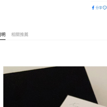
【 ACCES
Google Pa
分享
◣ ALL /
AFTEE先
相關說明
【關於「A
ATM付款
AFTEE
說明
相關推薦
便利好安
１．簡單
２．便利
運送方式
３．安心
全家取貨
【「AFT
每筆NT$8
１．於結帳
付」結帳
付款後全
２．訂單
３．收到繳
每筆NT$8
／ATM／
※ 請注意
萊爾富取
絡購買商品
先享後付
每筆NT$8
※ 交易是
是否繳費成
付款後萊
付客戶支
每筆NT$8