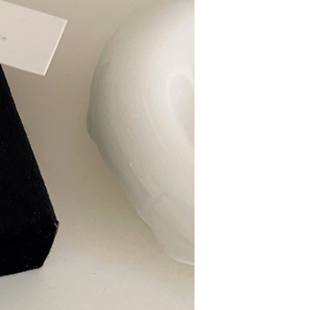
項】
價40
恩沛科技股份有限公司提供之「AFTEE先享後付」服務完成之
依本服務之必要範圍內提供個人資料，並將交易相關給付款項請
0，滿NT$1,500(含以上)免運費
讓予恩沛科技股份有限公司。
個人資料處理事宜，請瀏覽以下網址：
1取貨
ee.tw/terms/#terms3
0，滿NT$1,500(含以上)免運費
年的使用者請事先徵得法定代理人或監護人之同意方可使用
E先享後付」，若未經同意申辦者引起之損失，本公司不負相關責
AFTEE先享後付」時，將依據個別帳號之用戶狀況，依本公司
00，滿NT$1,500(含以上)免運費
核予不同之上限額度；若仍有額度不足之情形，本公司將視審查
用戶進行身份認證。
查看運費
一人註冊多個帳號或使用他人資訊註冊。若發現惡意使用之情
科技股份有限公司將有權停止該用戶之使用額度並採取法律行