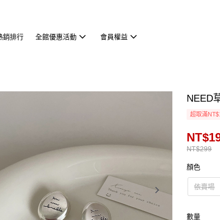
熱銷排行
全館優惠活動
會員權益
NEED
超取滿NT$
NT$1
NT$299
顏色
依賣場
數量