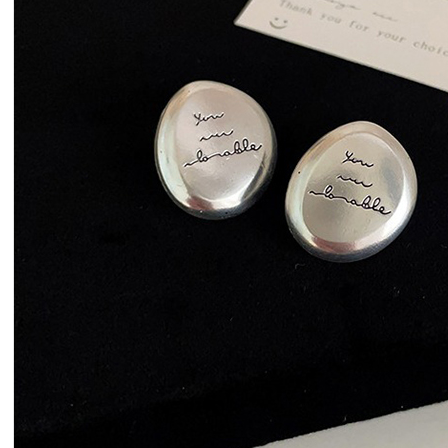
【注意事
離島取貨加
１．透過由
交易，需
每筆NT$8
求債權轉
２．關於
付款後7-1
https://aft
每筆NT$8
３．未成
「AFTE
宅配
任。
４．使用「
每筆NT$1
即時審查
結果請求
海外宅配
５．嚴禁
形，恩沛
動。