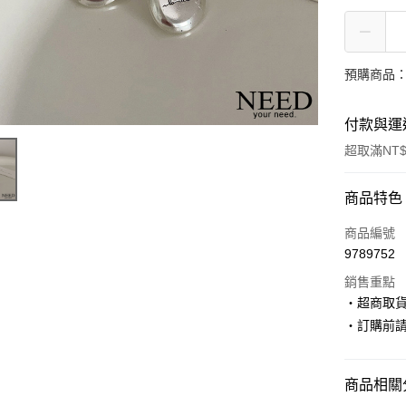
預購商品：
付款與運
超取滿NT$
付款方式
商品特色
信用卡一
商品編號
9789752
超商取貨
銷售重點
LINE Pay
‧超商取
‧訂購前
Apple Pay
街口支付
商品相關分
悠遊付