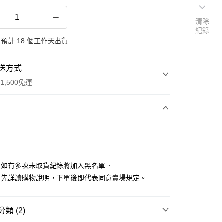
清除
紀錄
預計 18 個工作天出貨
送方式
1,500免運
次付款
付款
貨如有多次未取貨紀錄將加入黑名單。
請先詳讀購物說明，下單後即代表同意賣場規定。
類 (2)