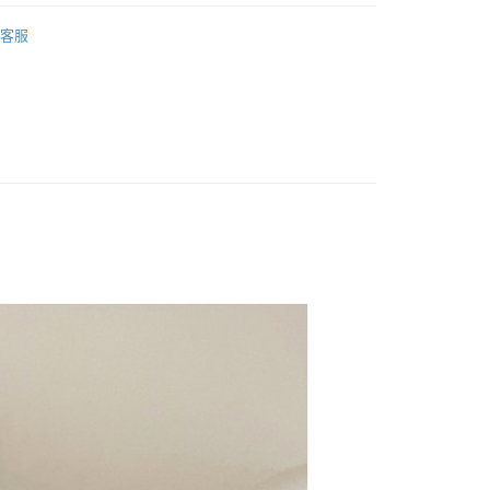
SORIES / 飾品 】
y
客服
 全站商品
享後付
FTEE先享後付」】
先享後付是「在收到商品之後才付款」的支付方式。 讓您購物簡單
心！
：不需註冊會員、不需綁卡、不需儲值。
：只要手機號碼，簡訊認證，即可結帳。
：先確認商品／服務後，再付款。
付款
EE先享後付」結帳流程】
0，滿NT$1,500(含以上)免運費
方式選擇「AFTEE先享後付」後，將跳轉至「AFTEE先享後
頁面，進行簡訊認證並確認金額後，即可完成結帳。
家取貨
成立數日內，您將收到繳費通知簡訊。
費通知簡訊後14天內，點擊此簡訊中的連結，可透過四大超商
0，滿NT$1,500(含以上)免運費
網路銀行／等多元方式進行付款，方視為交易完成。
：結帳手續完成當下不需立刻繳費，但若您需要取消訂單，請聯
貨付款
的店家。未經商家同意取消之訂單仍視為有效，需透過AFTEE
繳納相關費用。
0，滿NT$1,500(含以上)免運費
否成功請以「AFTEE先享後付 」之結帳頁面顯示為準，若有關於
功／繳費後需取消欲退款等相關疑問，請聯繫「AFTEE先享後
爾富取貨
援中心」
https://netprotections.freshdesk.com/support/home
0，滿NT$1,500(含以上)免運費