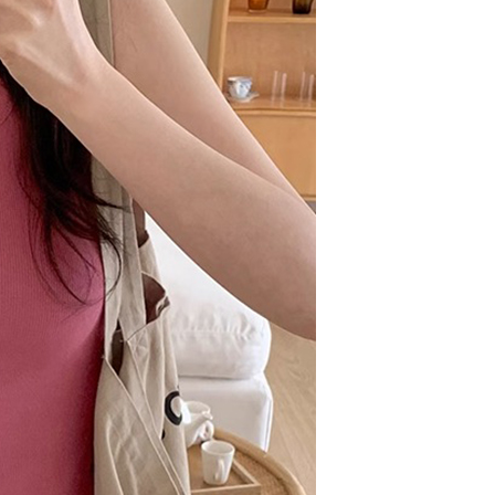
項】
價40
恩沛科技股份有限公司提供之「AFTEE先享後付」服務完成之
依本服務之必要範圍內提供個人資料，並將交易相關給付款項請
0，滿NT$1,500(含以上)免運費
讓予恩沛科技股份有限公司。
個人資料處理事宜，請瀏覽以下網址：
1取貨
ee.tw/terms/#terms3
0，滿NT$1,500(含以上)免運費
年的使用者請事先徵得法定代理人或監護人之同意方可使用
E先享後付」，若未經同意申辦者引起之損失，本公司不負相關責
AFTEE先享後付」時，將依據個別帳號之用戶狀況，依本公司
00，滿NT$1,500(含以上)免運費
核予不同之上限額度；若仍有額度不足之情形，本公司將視審查
用戶進行身份認證。
查看運費
一人註冊多個帳號或使用他人資訊註冊。若發現惡意使用之情
科技股份有限公司將有權停止該用戶之使用額度並採取法律行