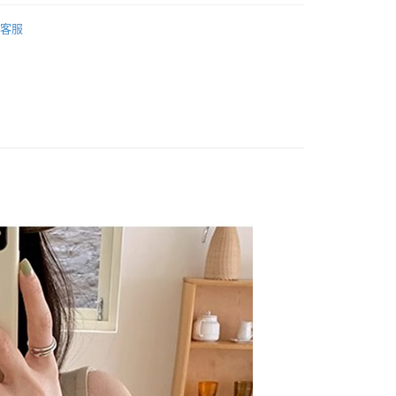
 ‧ New
★ 0708
y
客服
推薦
享後付
 全站商品
FTEE先享後付」】
先享後付是「在收到商品之後才付款」的支付方式。 讓您購物簡單
心！
：不需註冊會員、不需綁卡、不需儲值。
：只要手機號碼，簡訊認證，即可結帳。
：先確認商品／服務後，再付款。
付款
EE先享後付」結帳流程】
0，滿NT$1,500(含以上)免運費
方式選擇「AFTEE先享後付」後，將跳轉至「AFTEE先享後
頁面，進行簡訊認證並確認金額後，即可完成結帳。
家取貨
成立數日內，您將收到繳費通知簡訊。
費通知簡訊後14天內，點擊此簡訊中的連結，可透過四大超商
0，滿NT$1,500(含以上)免運費
網路銀行／等多元方式進行付款，方視為交易完成。
：結帳手續完成當下不需立刻繳費，但若您需要取消訂單，請聯
貨付款
的店家。未經商家同意取消之訂單仍視為有效，需透過AFTEE
繳納相關費用。
0，滿NT$1,500(含以上)免運費
否成功請以「AFTEE先享後付 」之結帳頁面顯示為準，若有關於
功／繳費後需取消欲退款等相關疑問，請聯繫「AFTEE先享後
爾富取貨
援中心」
https://netprotections.freshdesk.com/support/home
0，滿NT$1,500(含以上)免運費