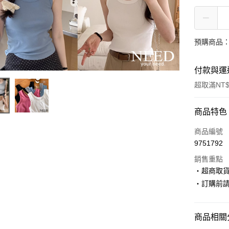
預購商品：
付款與運
超取滿NT$
付款方式
商品特色
信用卡一
商品編號
9751792
超商取貨
銷售重點
LINE Pay
‧超商取
‧訂購前
Apple Pay
街口支付
商品相關分
悠遊付