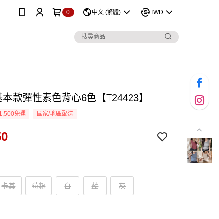
0
中文 (繁體)
TWD
基本款彈性素色背心6色【T24423】
1,500免運
國家/地區配送
50
卡其
莓粉
白
藍
灰