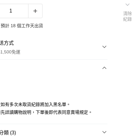
清除
紀錄
預計 18 個工作天出貨
送方式
1,500免運
次付款
付款
貨如有多次未取貨紀錄將加入黑名單。
請先詳讀購物說明，下單後即代表同意賣場規定。
類 (3)