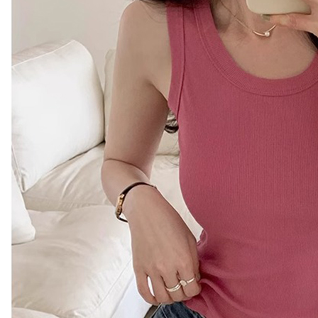
【注意事
離島取貨加
１．透過由
交易，需
每筆NT$8
求債權轉
２．關於
付款後7-1
https://aft
每筆NT$8
３．未成
「AFTE
宅配
任。
４．使用「
每筆NT$1
即時審查
結果請求
海外宅配
５．嚴禁
形，恩沛
動。