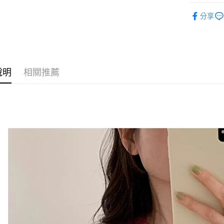
◣ 新品上架
Google Pa
分享
人氣商品
AFTEE先
◣ ALL /
相關說明
【關於「A
ATM付款
AFTEE
說明
相關推薦
便利好安
１．簡單
２．便利
運送方式
３．安心
全家取貨
【「AFT
每筆NT$8
１．於結帳
付」結帳
付款後全
２．訂單
３．收到繳
每筆NT$8
／ATM／
※ 請注意
萊爾富取
絡購買商品
先享後付
每筆NT$8
※ 交易是
是否繳費成
付款後萊
付客戶支
每筆NT$8