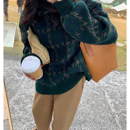
１．於結帳方式選擇「AFTEE先享後付」後，將跳轉至「AFTEE先享後付」
付款後全家取貨
結帳頁面，進行簡訊認證並確認金額後，即可完成結帳。
２．訂單成立數日內，您將收到繳費通知簡訊。
每筆NT$80，滿NT$1,500(含以上)免運費
３．收到繳費通知簡訊後14天內，點擊此簡訊中的連結，可透過四大超商／
ATM／網路銀行／等多元方式進行付款，方視為交易完成。
萊爾富取貨付款
※ 請注意：結帳手續完成當下不需立刻繳費，但若您需要取消訂單，請聯絡
每筆NT$80，滿NT$1,500(含以上)免運費
購買商品的店家。未經商家同意取消之訂單仍視為有效，需透過AFTEE先享
後付繳納相關費用。
付款後萊爾富取貨
※ 交易是否成功請以「AFTEE先享後付 」之結帳頁面顯示為準，若有關於
是否繳費成功／繳費後需取消欲退款等相關疑問，請聯繫「AFTEE先享後付
每筆NT$80，滿NT$1,500(含以上)免運費
客戶支援中心」
https://netprotections.freshdesk.com/support/home
離島取貨加價40
【注意事項】
１．透過由恩沛科技股份有限公司提供之「AFTEE先享後付」服務完成之交
每筆NT$80，滿NT$1,500(含以上)免運費
易，需依本服務之必要範圍內提供個人資料，並將交易相關給付款項請求債
權轉讓予恩沛科技股份有限公司。
付款後7-11取貨
２．關於個人資料處理事宜，請瀏覽以下網址：
每筆NT$80，滿NT$1,500(含以上)免運費
https://aftee.tw/terms/#terms3
３．未成年的使用者請事先徵得法定代理人或監護人之同意方可使用
宅配
「AFTEE先享後付」，若未經同意申辦者引起之損失，本公司不負相關責
任。
每筆NT$100，滿NT$1,500(含以上)免運費
４．使用「AFTEE先享後付」時，將依據個別帳號之用戶狀況，依本公司即
時審查核予不同之上限額度；若仍有額度不足之情形，本公司將視審查結果
海外宅配
查看運費
請求用戶進行身份認證。
５．嚴禁一人註冊多個帳號或使用他人資訊註冊。若發現惡意使用之情形，