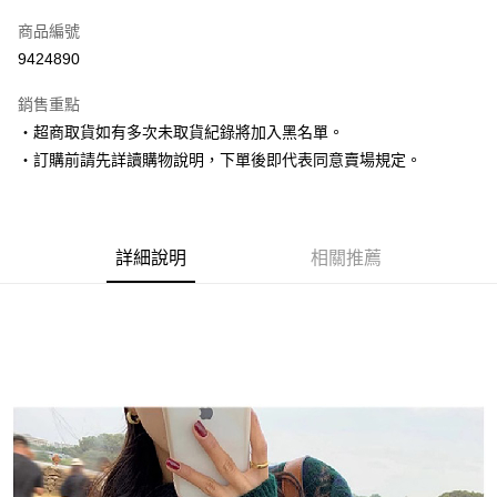
信用卡一次付款
商品編號
超商取貨付款
9424890
LINE Pay
銷售重點
Apple Pay
‧超商取貨如有多次未取貨紀錄將加入黑名單。
‧訂購前請先詳讀購物說明，下單後即代表同意賣場規定。
街口支付
悠遊付
Google Pay
詳細說明
相關推薦
AFTEE先享後付
相關說明
【關於「AFTEE先享後付」】
ATM付款
AFTEE先享後付是「在收到商品之後才付款」的支付方式。 讓您購物簡單
便利好安心！
１．簡單：不需註冊會員、不需綁卡、不需儲值。
運送方式
２．便利：只要手機號碼，簡訊認證，即可結帳。
３．安心：先確認商品／服務後，再付款。
全家取貨付款
每筆NT$80，滿NT$1,500(含以上)免運費
【「AFTEE先享後付」結帳流程】