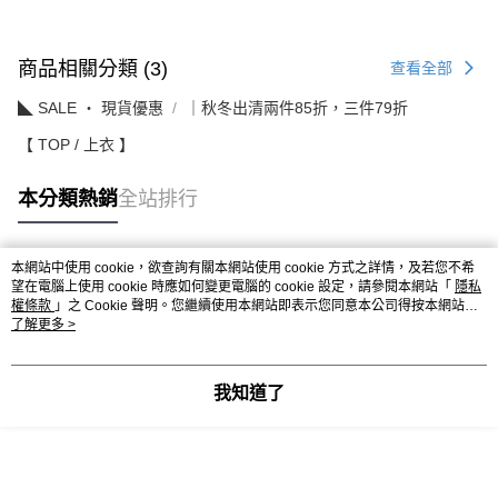
商品相關分類 (3)
查看全部
◣ SALE ‧ 現貨優惠
｜秋冬出清兩件85折，三件79折
【 TOP / 上衣 】
本分類熱銷
全站排行
本網站中使用 cookie，欲查詢有關本網站使用 cookie 方式之詳情，及若您不希
熱門標籤
望在電腦上使用 cookie 時應如何變更電腦的 cookie 設定，請參閱本網站「
隱私
權條款
」之 Cookie 聲明。您繼續使用本網站即表示您同意本公司得按本網站使
用條款之 Cookie 聲明使用 cookie。
了解更多 >
我知道了