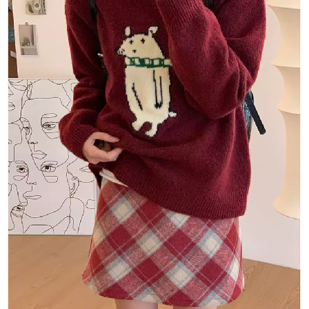
１．於結帳方式選擇「AFTEE先享後付」後，將跳轉至「AFTEE先享後付」
付款後全家取貨
結帳頁面，進行簡訊認證並確認金額後，即可完成結帳。
２．訂單成立數日內，您將收到繳費通知簡訊。
每筆NT$80，滿NT$1,500(含以上)免運費
３．收到繳費通知簡訊後14天內，點擊此簡訊中的連結，可透過四大超商／
ATM／網路銀行／等多元方式進行付款，方視為交易完成。
萊爾富取貨付款
※ 請注意：結帳手續完成當下不需立刻繳費，但若您需要取消訂單，請聯絡
每筆NT$80，滿NT$1,500(含以上)免運費
購買商品的店家。未經商家同意取消之訂單仍視為有效，需透過AFTEE先享
後付繳納相關費用。
付款後萊爾富取貨
※ 交易是否成功請以「AFTEE先享後付 」之結帳頁面顯示為準，若有關於
是否繳費成功／繳費後需取消欲退款等相關疑問，請聯繫「AFTEE先享後付
每筆NT$80，滿NT$1,500(含以上)免運費
客戶支援中心」
https://netprotections.freshdesk.com/support/home
離島取貨加價40
【注意事項】
１．透過由恩沛科技股份有限公司提供之「AFTEE先享後付」服務完成之交
每筆NT$80，滿NT$1,500(含以上)免運費
易，需依本服務之必要範圍內提供個人資料，並將交易相關給付款項請求債
權轉讓予恩沛科技股份有限公司。
付款後7-11取貨
２．關於個人資料處理事宜，請瀏覽以下網址：
每筆NT$80，滿NT$1,500(含以上)免運費
https://aftee.tw/terms/#terms3
３．未成年的使用者請事先徵得法定代理人或監護人之同意方可使用
宅配
「AFTEE先享後付」，若未經同意申辦者引起之損失，本公司不負相關責
任。
每筆NT$100，滿NT$1,500(含以上)免運費
４．使用「AFTEE先享後付」時，將依據個別帳號之用戶狀況，依本公司即
時審查核予不同之上限額度；若仍有額度不足之情形，本公司將視審查結果
海外宅配
查看運費
請求用戶進行身份認證。
５．嚴禁一人註冊多個帳號或使用他人資訊註冊。若發現惡意使用之情形，