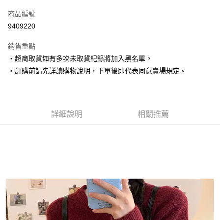
信用卡一次付款
商品編號
超商取貨付款
9409220
LINE Pay
銷售重點
Apple Pay
‧超商取貨如有多次未取貨紀錄將加入黑名單。
‧訂購前請先詳讀購物說明，下單後即代表同意賣場規定。
街口支付
悠遊付
Google Pay
詳細說明
相關推薦
AFTEE先享後付
相關說明
【關於「AFTEE先享後付」】
ATM付款
AFTEE先享後付是「在收到商品之後才付款」的支付方式。 讓您購物簡單
便利好安心！
１．簡單：不需註冊會員、不需綁卡、不需儲值。
運送方式
２．便利：只要手機號碼，簡訊認證，即可結帳。
３．安心：先確認商品／服務後，再付款。
全家取貨付款
每筆NT$80，滿NT$1,500(含以上)免運費
【「AFTEE先享後付」結帳流程】