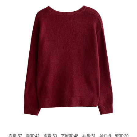
衣長:57 肩寬:42 胸寬:50 下擺寬:48 袖長:51 袖口:9 臂寬:20