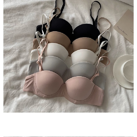
每筆NT$80，滿NT$1,500(含以上)免運費
【「AFTEE先享後付」結帳流程】
１．於結帳方式選擇「AFTEE先享後付」後，將跳轉至「AFTEE先享後付」
付款後全家取貨
結帳頁面，進行簡訊認證並確認金額後，即可完成結帳。
２．訂單成立數日內，您將收到繳費通知簡訊。
每筆NT$80，滿NT$1,500(含以上)免運費
３．收到繳費通知簡訊後14天內，點擊此簡訊中的連結，可透過四大超商／
ATM／網路銀行／等多元方式進行付款，方視為交易完成。
萊爾富取貨付款
※ 請注意：結帳手續完成當下不需立刻繳費，但若您需要取消訂單，請聯絡
每筆NT$80，滿NT$1,500(含以上)免運費
購買商品的店家。未經商家同意取消之訂單仍視為有效，需透過AFTEE先享
後付繳納相關費用。
付款後萊爾富取貨
※ 交易是否成功請以「AFTEE先享後付 」之結帳頁面顯示為準，若有關於
是否繳費成功／繳費後需取消欲退款等相關疑問，請聯繫「AFTEE先享後付
每筆NT$80，滿NT$1,500(含以上)免運費
客戶支援中心」
https://netprotections.freshdesk.com/support/home
離島取貨加價40
【注意事項】
１．透過由恩沛科技股份有限公司提供之「AFTEE先享後付」服務完成之交
每筆NT$80，滿NT$1,500(含以上)免運費
易，需依本服務之必要範圍內提供個人資料，並將交易相關給付款項請求債
權轉讓予恩沛科技股份有限公司。
付款後7-11取貨
２．關於個人資料處理事宜，請瀏覽以下網址：
每筆NT$80，滿NT$1,500(含以上)免運費
https://aftee.tw/terms/#terms3
３．未成年的使用者請事先徵得法定代理人或監護人之同意方可使用
宅配
「AFTEE先享後付」，若未經同意申辦者引起之損失，本公司不負相關責
任。
每筆NT$100，滿NT$1,500(含以上)免運費
４．使用「AFTEE先享後付」時，將依據個別帳號之用戶狀況，依本公司即
時審查核予不同之上限額度；若仍有額度不足之情形，本公司將視審查結果
海外宅配
查看運費
請求用戶進行身份認證。