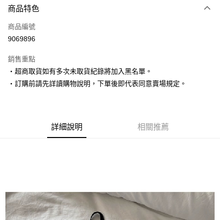
商品特色
信用卡一次付款
商品編號
超商取貨付款
9069896
LINE Pay
銷售重點
Apple Pay
‧超商取貨如有多次未取貨紀錄將加入黑名單。
‧訂購前請先詳讀購物說明，下單後即代表同意賣場規定。
街口支付
悠遊付
Google Pay
詳細說明
相關推薦
AFTEE先享後付
相關說明
【關於「AFTEE先享後付」】
ATM付款
AFTEE先享後付是「在收到商品之後才付款」的支付方式。 讓您購物簡單
便利好安心！
１．簡單：不需註冊會員、不需綁卡、不需儲值。
運送方式
２．便利：只要手機號碼，簡訊認證，即可結帳。
３．安心：先確認商品／服務後，再付款。
全家取貨付款