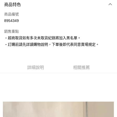
商品特色
信用卡一次付款
商品編號
超商取貨付款
8954349
LINE Pay
銷售重點
Apple Pay
‧超商取貨如有多次未取貨紀錄將加入黑名單。
‧訂購前請先詳讀購物說明，下單後即代表同意賣場規定。
街口支付
悠遊付
Google Pay
詳細說明
相關推薦
AFTEE先享後付
相關說明
【關於「AFTEE先享後付」】
ATM付款
AFTEE先享後付是「在收到商品之後才付款」的支付方式。 讓您購物簡單
便利好安心！
１．簡單：不需註冊會員、不需綁卡、不需儲值。
運送方式
２．便利：只要手機號碼，簡訊認證，即可結帳。
３．安心：先確認商品／服務後，再付款。
全家取貨付款