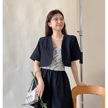
每筆NT$80，滿NT$1,500(含以上)免運費
【「AFTEE先享後付」結帳流程】
１．於結帳方式選擇「AFTEE先享後付」後，將跳轉至「AFTEE先享後付」
付款後全家取貨
結帳頁面，進行簡訊認證並確認金額後，即可完成結帳。
２．訂單成立數日內，您將收到繳費通知簡訊。
每筆NT$80，滿NT$1,500(含以上)免運費
３．收到繳費通知簡訊後14天內，點擊此簡訊中的連結，可透過四大超商／
ATM／網路銀行／等多元方式進行付款，方視為交易完成。
萊爾富取貨付款
※ 請注意：結帳手續完成當下不需立刻繳費，但若您需要取消訂單，請聯絡
每筆NT$80，滿NT$1,500(含以上)免運費
購買商品的店家。未經商家同意取消之訂單仍視為有效，需透過AFTEE先享
後付繳納相關費用。
付款後萊爾富取貨
※ 交易是否成功請以「AFTEE先享後付 」之結帳頁面顯示為準，若有關於
是否繳費成功／繳費後需取消欲退款等相關疑問，請聯繫「AFTEE先享後付
每筆NT$80，滿NT$1,500(含以上)免運費
客戶支援中心」
https://netprotections.freshdesk.com/support/home
離島取貨加價40
【注意事項】
１．透過由恩沛科技股份有限公司提供之「AFTEE先享後付」服務完成之交
每筆NT$80，滿NT$1,500(含以上)免運費
易，需依本服務之必要範圍內提供個人資料，並將交易相關給付款項請求債
權轉讓予恩沛科技股份有限公司。
付款後7-11取貨
２．關於個人資料處理事宜，請瀏覽以下網址：
每筆NT$80，滿NT$1,500(含以上)免運費
https://aftee.tw/terms/#terms3
３．未成年的使用者請事先徵得法定代理人或監護人之同意方可使用
宅配
「AFTEE先享後付」，若未經同意申辦者引起之損失，本公司不負相關責
任。
每筆NT$100，滿NT$1,500(含以上)免運費
４．使用「AFTEE先享後付」時，將依據個別帳號之用戶狀況，依本公司即
時審查核予不同之上限額度；若仍有額度不足之情形，本公司將視審查結果
海外宅配
查看運費
請求用戶進行身份認證。