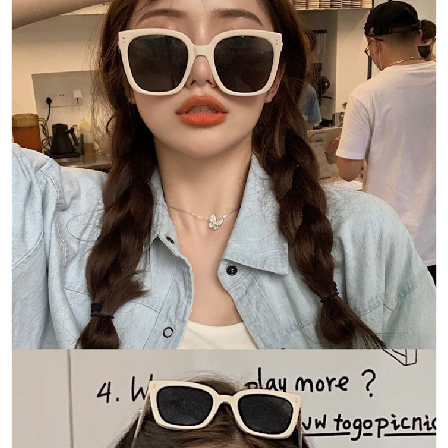
１．於結帳方式選擇「AFTEE先享後付」後，將跳轉至「AFTEE先享後付」
付款後全家取貨
結帳頁面，進行簡訊認證並確認金額後，即可完成結帳。
２．訂單成立數日內，您將收到繳費通知簡訊。
每筆NT$80，滿NT$1,500(含以上)免運費
３．收到繳費通知簡訊後14天內，點擊此簡訊中的連結，可透過四大超商／
ATM／網路銀行／等多元方式進行付款，方視為交易完成。
萊爾富取貨付款
※ 請注意：結帳手續完成當下不需立刻繳費，但若您需要取消訂單，請聯絡
每筆NT$80，滿NT$1,500(含以上)免運費
購買商品的店家。未經商家同意取消之訂單仍視為有效，需透過AFTEE先享
後付繳納相關費用。
付款後萊爾富取貨
※ 交易是否成功請以「AFTEE先享後付 」之結帳頁面顯示為準，若有關於
是否繳費成功／繳費後需取消欲退款等相關疑問，請聯繫「AFTEE先享後付
每筆NT$80，滿NT$1,500(含以上)免運費
客戶支援中心」
https://netprotections.freshdesk.com/support/home
離島取貨加價40
【注意事項】
１．透過由恩沛科技股份有限公司提供之「AFTEE先享後付」服務完成之交
每筆NT$80，滿NT$1,500(含以上)免運費
易，需依本服務之必要範圍內提供個人資料，並將交易相關給付款項請求債
權轉讓予恩沛科技股份有限公司。
付款後7-11取貨
２．關於個人資料處理事宜，請瀏覽以下網址：
每筆NT$80，滿NT$1,500(含以上)免運費
https://aftee.tw/terms/#terms3
３．未成年的使用者請事先徵得法定代理人或監護人之同意方可使用
宅配
「AFTEE先享後付」，若未經同意申辦者引起之損失，本公司不負相關責
任。
每筆NT$100，滿NT$1,500(含以上)免運費
４．使用「AFTEE先享後付」時，將依據個別帳號之用戶狀況，依本公司即
時審查核予不同之上限額度；若仍有額度不足之情形，本公司將視審查結果
海外宅配
查看運費
請求用戶進行身份認證。
５．嚴禁一人註冊多個帳號或使用他人資訊註冊。若發現惡意使用之情形，