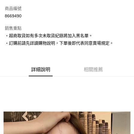
信用卡一次付款
商品編號
超商取貨付款
8669490
LINE Pay
銷售重點
Apple Pay
‧超商取貨如有多次未取貨紀錄將加入黑名單。
‧訂購前請先詳讀購物說明，下單後即代表同意賣場規定。
街口支付
悠遊付
Google Pay
詳細說明
相關推薦
AFTEE先享後付
相關說明
【關於「AFTEE先享後付」】
ATM付款
AFTEE先享後付是「在收到商品之後才付款」的支付方式。 讓您購物簡單
便利好安心！
１．簡單：不需註冊會員、不需綁卡、不需儲值。
運送方式
２．便利：只要手機號碼，簡訊認證，即可結帳。
３．安心：先確認商品／服務後，再付款。
全家取貨付款
每筆NT$80，滿NT$1,500(含以上)免運費
【「AFTEE先享後付」結帳流程】