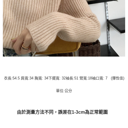
衣長:54.5 肩寬:34 胸寬: 34下擺寬: 32袖長:51 臂寬:18袖口寬: 7 (彈性佳)
單位:公分
由於測量方法不同，誤差在1-3cm為正常範圍