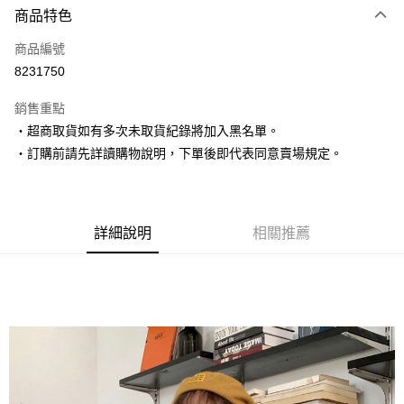
商品特色
信用卡一次付款
商品編號
超商取貨付款
8231750
LINE Pay
銷售重點
Apple Pay
‧超商取貨如有多次未取貨紀錄將加入黑名單。
‧訂購前請先詳讀購物說明，下單後即代表同意賣場規定。
街口支付
悠遊付
Google Pay
詳細說明
相關推薦
AFTEE先享後付
相關說明
【關於「AFTEE先享後付」】
ATM付款
AFTEE先享後付是「在收到商品之後才付款」的支付方式。 讓您購物簡單
便利好安心！
１．簡單：不需註冊會員、不需綁卡、不需儲值。
運送方式
２．便利：只要手機號碼，簡訊認證，即可結帳。
３．安心：先確認商品／服務後，再付款。
全家取貨付款