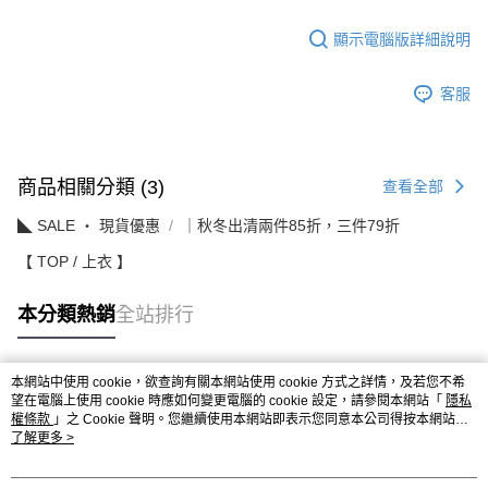
顯示電腦版詳細說明
客服
商品相關分類 (3)
查看全部
◣ SALE ‧ 現貨優惠
｜秋冬出清兩件85折，三件79折
【 TOP / 上衣 】
本分類熱銷
全站排行
本網站中使用 cookie，欲查詢有關本網站使用 cookie 方式之詳情，及若您不希
熱門標籤
望在電腦上使用 cookie 時應如何變更電腦的 cookie 設定，請參閱本網站「
隱私
權條款
」之 Cookie 聲明。您繼續使用本網站即表示您同意本公司得按本網站使
用條款之 Cookie 聲明使用 cookie。
了解更多 >