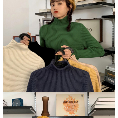
每筆NT$80，滿NT$1,500(含以上)免運費
【「AFTEE先享後付」結帳流程】
１．於結帳方式選擇「AFTEE先享後付」後，將跳轉至「AFTEE先享後付」
付款後全家取貨
結帳頁面，進行簡訊認證並確認金額後，即可完成結帳。
２．訂單成立數日內，您將收到繳費通知簡訊。
每筆NT$80，滿NT$1,500(含以上)免運費
３．收到繳費通知簡訊後14天內，點擊此簡訊中的連結，可透過四大超商／
ATM／網路銀行／等多元方式進行付款，方視為交易完成。
萊爾富取貨付款
※ 請注意：結帳手續完成當下不需立刻繳費，但若您需要取消訂單，請聯絡
每筆NT$80，滿NT$1,500(含以上)免運費
購買商品的店家。未經商家同意取消之訂單仍視為有效，需透過AFTEE先享
後付繳納相關費用。
付款後萊爾富取貨
※ 交易是否成功請以「AFTEE先享後付 」之結帳頁面顯示為準，若有關於
是否繳費成功／繳費後需取消欲退款等相關疑問，請聯繫「AFTEE先享後付
每筆NT$80，滿NT$1,500(含以上)免運費
客戶支援中心」
https://netprotections.freshdesk.com/support/home
離島取貨加價40
【注意事項】
１．透過由恩沛科技股份有限公司提供之「AFTEE先享後付」服務完成之交
每筆NT$80，滿NT$1,500(含以上)免運費
易，需依本服務之必要範圍內提供個人資料，並將交易相關給付款項請求債
權轉讓予恩沛科技股份有限公司。
付款後7-11取貨
２．關於個人資料處理事宜，請瀏覽以下網址：
每筆NT$80，滿NT$1,500(含以上)免運費
https://aftee.tw/terms/#terms3
３．未成年的使用者請事先徵得法定代理人或監護人之同意方可使用
宅配
「AFTEE先享後付」，若未經同意申辦者引起之損失，本公司不負相關責
任。
每筆NT$100，滿NT$1,500(含以上)免運費
４．使用「AFTEE先享後付」時，將依據個別帳號之用戶狀況，依本公司即
時審查核予不同之上限額度；若仍有額度不足之情形，本公司將視審查結果
海外宅配
查看運費
請求用戶進行身份認證。