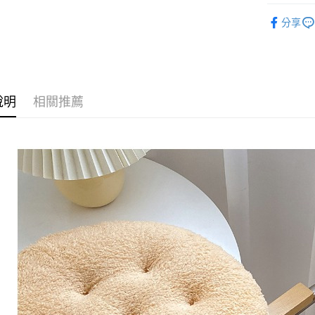
◣ SALE
Google Pa
分享
【 DAILY
AFTEE先
◣ ALL /
相關說明
【關於「A
ATM付款
AFTEE
說明
相關推薦
便利好安
１．簡單
２．便利
運送方式
３．安心
全家取貨
【「AFT
每筆NT$8
１．於結帳
付」結帳
付款後全
２．訂單
３．收到繳
每筆NT$8
／ATM／
※ 請注意
萊爾富取
絡購買商品
先享後付
每筆NT$8
※ 交易是
是否繳費成
付款後萊
付客戶支
每筆NT$8