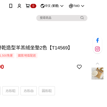
0
中文 (繁體)
TWD
餅乾造型羊羔绒坐墊2色【T14569】
1,500免運
國家/地區配送
90
方形駝
方形白
圓形駝