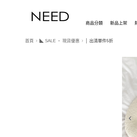
商品分類
新品上架
首頁
◣ SALE ‧ 現貨優惠
│ 出清單件5折