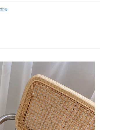
 ‧ 現貨優惠
│ 出清單件5折
y
客服
 NECESSITIES / 生活小物 】
享後付
 全站商品
FTEE先享後付」】
先享後付是「在收到商品之後才付款」的支付方式。 讓您購物簡單
心！
：不需註冊會員、不需綁卡、不需儲值。
：只要手機號碼，簡訊認證，即可結帳。
：先確認商品／服務後，再付款。
付款
EE先享後付」結帳流程】
0，滿NT$1,500(含以上)免運費
方式選擇「AFTEE先享後付」後，將跳轉至「AFTEE先享後
頁面，進行簡訊認證並確認金額後，即可完成結帳。
家取貨
成立數日內，您將收到繳費通知簡訊。
費通知簡訊後14天內，點擊此簡訊中的連結，可透過四大超商
0，滿NT$1,500(含以上)免運費
網路銀行／等多元方式進行付款，方視為交易完成。
：結帳手續完成當下不需立刻繳費，但若您需要取消訂單，請聯
貨付款
的店家。未經商家同意取消之訂單仍視為有效，需透過AFTEE
繳納相關費用。
0，滿NT$1,500(含以上)免運費
否成功請以「AFTEE先享後付 」之結帳頁面顯示為準，若有關於
功／繳費後需取消欲退款等相關疑問，請聯繫「AFTEE先享後
爾富取貨
援中心」
https://netprotections.freshdesk.com/support/home
0，滿NT$1,500(含以上)免運費