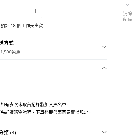
清除
紀錄
預計 18 個工作天出貨
送方式
1,500免運
次付款
付款
貨如有多次未取貨紀錄將加入黑名單。
請先詳讀購物說明，下單後即代表同意賣場規定。
類 (3)