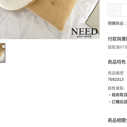
預購商品：
付款與運
超取滿NT$
付款方式
商品特色
信用卡一
商品編號
7592313
超商取貨
銷售重點
LINE Pay
‧超商取
‧訂購前
Apple Pay
街口支付
商品相關分
悠遊付