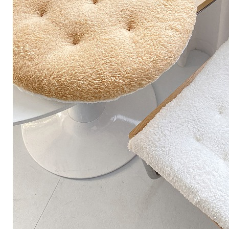
【注意事
離島取貨加
１．透過由
交易，需
每筆NT$8
求債權轉
２．關於
付款後7-1
https://aft
每筆NT$8
３．未成
「AFTE
宅配
任。
４．使用「
每筆NT$1
即時審查
結果請求
海外宅配
５．嚴禁
形，恩沛
動。