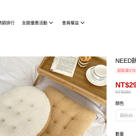
熱銷排行
全館優惠活動
會員權益
NEED
超取滿NT$
NT$2
NT$390
顏色
圓形白
數量