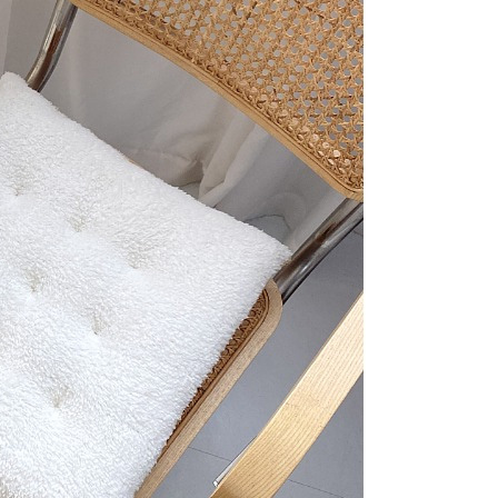
項】
價40
恩沛科技股份有限公司提供之「AFTEE先享後付」服務完成之
依本服務之必要範圍內提供個人資料，並將交易相關給付款項請
0，滿NT$1,500(含以上)免運費
讓予恩沛科技股份有限公司。
個人資料處理事宜，請瀏覽以下網址：
1取貨
ee.tw/terms/#terms3
0，滿NT$1,500(含以上)免運費
年的使用者請事先徵得法定代理人或監護人之同意方可使用
E先享後付」，若未經同意申辦者引起之損失，本公司不負相關責
AFTEE先享後付」時，將依據個別帳號之用戶狀況，依本公司
00，滿NT$1,500(含以上)免運費
核予不同之上限額度；若仍有額度不足之情形，本公司將視審查
用戶進行身份認證。
查看運費
一人註冊多個帳號或使用他人資訊註冊。若發現惡意使用之情
科技股份有限公司將有權停止該用戶之使用額度並採取法律行