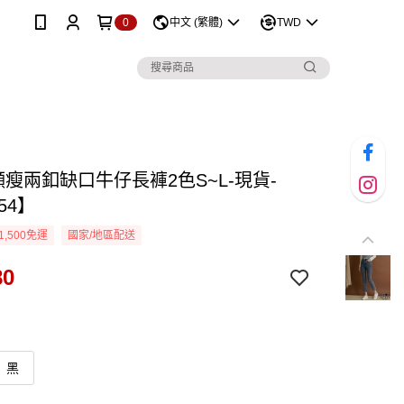
0
中文 (繁體)
TWD
顯瘦兩釦缺口牛仔長褲2色S~L-現貨-
54】
1,500免運
國家/地區配送
80
黑