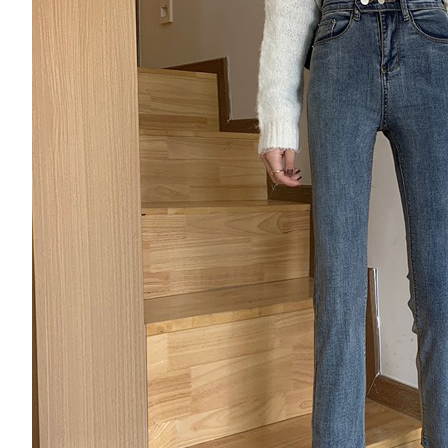
※ 請注意
萊爾富取
絡購買商品
先享後付
每筆NT$8
※ 交易是
是否繳費成
付款後萊
付客戶支
每筆NT$8
【注意事
離島取貨加
１．透過由
交易，需
每筆NT$8
求債權轉
２．關於
付款後7-1
https://aft
每筆NT$8
３．未成
「AFTE
宅配
任。
４．使用「
每筆NT$1
即時審查
結果請求
海外宅配
５．嚴禁
形，恩沛
動。