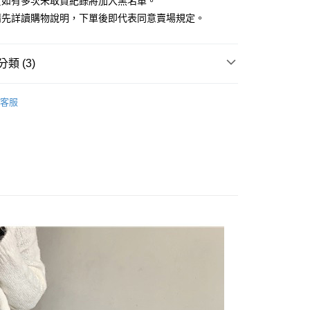
貨如有多次未取貨紀錄將加入黑名單。
請先詳讀購物說明，下單後即代表同意賣場規定。
類 (3)
 ‧ 現貨優惠
│ 出清單件5折
y
客服
M / 下著 】
享後付
 全站商品
FTEE先享後付」】
先享後付是「在收到商品之後才付款」的支付方式。 讓您購物簡單
心！
：不需註冊會員、不需綁卡、不需儲值。
：只要手機號碼，簡訊認證，即可結帳。
：先確認商品／服務後，再付款。
付款
EE先享後付」結帳流程】
0，滿NT$1,500(含以上)免運費
方式選擇「AFTEE先享後付」後，將跳轉至「AFTEE先享後
頁面，進行簡訊認證並確認金額後，即可完成結帳。
家取貨
成立數日內，您將收到繳費通知簡訊。
費通知簡訊後14天內，點擊此簡訊中的連結，可透過四大超商
0，滿NT$1,500(含以上)免運費
網路銀行／等多元方式進行付款，方視為交易完成。