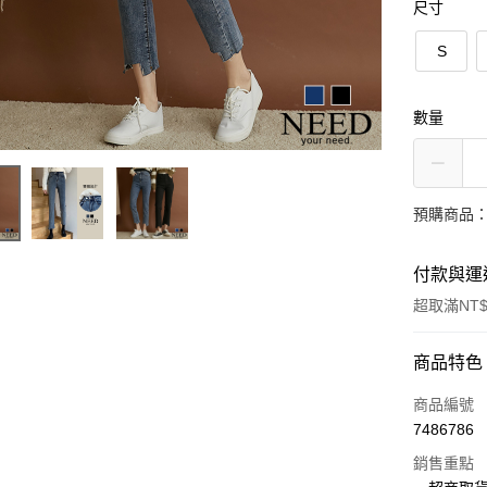
尺寸
S
數量
預購商品：
付款與運
超取滿NT$
付款方式
商品特色
信用卡一
商品編號
7486786
超商取貨
銷售重點
LINE Pay