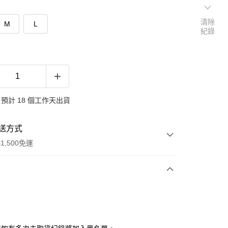
清除
M
L
紀錄
預計 18 個工作天出貨
送方式
1,500免運
次付款
付款