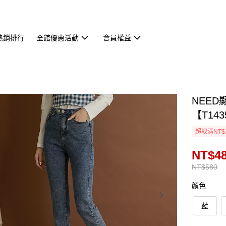
熱銷排行
全館優惠活動
會員權益
NEED
【T143
超取滿NT$
NT$4
NT$580
顏色
藍