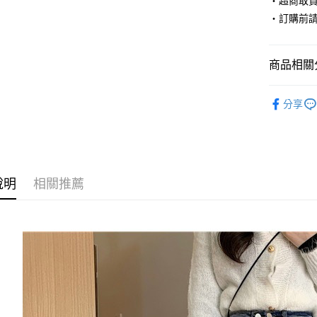
‧超商取
‧訂購前
Apple Pay
街口支付
商品相關分
悠遊付
◣ SALE
Google Pa
分享
【 BOTTO
AFTEE先
◣ ALL /
相關說明
【關於「A
ATM付款
AFTEE
說明
相關推薦
便利好安
１．簡單
２．便利
運送方式
３．安心
全家取貨
【「AFT
每筆NT$8
１．於結帳
付」結帳
付款後全
２．訂單
３．收到繳
每筆NT$8
／ATM／