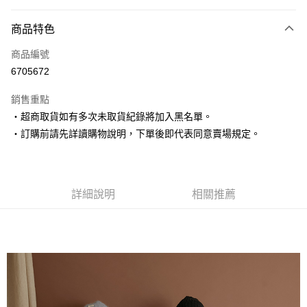
付款方式
商品特色
信用卡一次付款
商品編號
超商取貨付款
6705672
LINE Pay
銷售重點
Apple Pay
‧超商取貨如有多次未取貨紀錄將加入黑名單。
‧訂購前請先詳讀購物說明，下單後即代表同意賣場規定。
街口支付
悠遊付
Google Pay
詳細說明
相關推薦
AFTEE先享後付
相關說明
【關於「AFTEE先享後付」】
ATM付款
AFTEE先享後付是「在收到商品之後才付款」的支付方式。 讓您購物簡單
便利好安心！
１．簡單：不需註冊會員、不需綁卡、不需儲值。
運送方式
２．便利：只要手機號碼，簡訊認證，即可結帳。