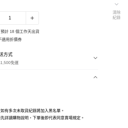
清除
紀錄
預計 18 個工作天出貨
不適用折價券
送方式
1,500免運
次付款
付款
貨如有多次未取貨紀錄將加入黑名單。
請先詳讀購物說明，下單後即代表同意賣場規定。