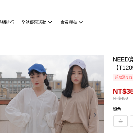
熱銷排行
全館優惠活動
會員權益
NEE
【T120
超取滿NT$
NT$3
NT$450
顏色
白