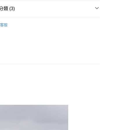
類 (3)
 ‧ 現貨優惠
│ 出清單件5折
y
客服
 上衣 】
享後付
 全站商品
FTEE先享後付」】
先享後付是「在收到商品之後才付款」的支付方式。 讓您購物簡單
心！
：不需註冊會員、不需綁卡、不需儲值。
：只要手機號碼，簡訊認證，即可結帳。
：先確認商品／服務後，再付款。
付款
EE先享後付」結帳流程】
0，滿NT$1,500(含以上)免運費
方式選擇「AFTEE先享後付」後，將跳轉至「AFTEE先享後
頁面，進行簡訊認證並確認金額後，即可完成結帳。
家取貨
成立數日內，您將收到繳費通知簡訊。
費通知簡訊後14天內，點擊此簡訊中的連結，可透過四大超商
0，滿NT$1,500(含以上)免運費
網路銀行／等多元方式進行付款，方視為交易完成。
：結帳手續完成當下不需立刻繳費，但若您需要取消訂單，請聯
貨付款
的店家。未經商家同意取消之訂單仍視為有效，需透過AFTEE
繳納相關費用。
0，滿NT$1,500(含以上)免運費