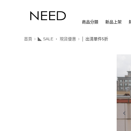
商品分類
新品上架
首頁
◣ SALE ‧ 現貨優惠
│ 出清單件5折