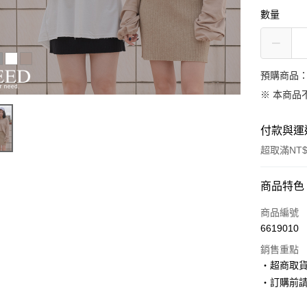
數量
預購商品：
※ 本商品
付款與運
超取滿NT$
付款方式
商品特色
信用卡一
商品編號
6619010
超商取貨
銷售重點
LINE Pay
‧超商取
‧訂購前
Apple Pay