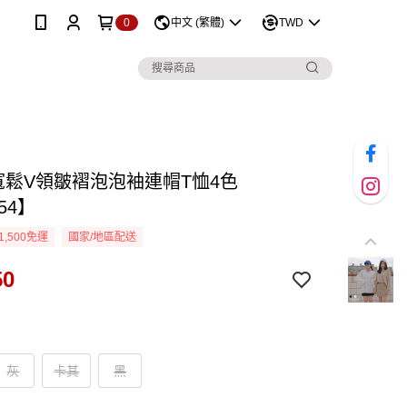
0
中文 (繁體)
TWD
D寬鬆V領皺褶泡泡袖連帽T恤4色
54】
1,500免運
國家/地區配送
50
灰
卡其
黑