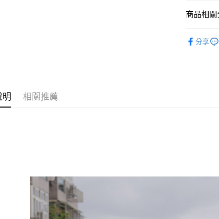
街口支付
商品相關分
悠遊付
◣ SALE
Google Pa
分享
【 TOP /
AFTEE先
◣ ALL /
相關說明
【關於「A
ATM付款
AFTEE
說明
相關推薦
便利好安
１．簡單
２．便利
運送方式
３．安心
全家取貨
【「AFT
每筆NT$8
１．於結帳
付」結帳
付款後全
２．訂單
３．收到繳
每筆NT$8
／ATM／
※ 請注意
萊爾富取
絡購買商品
先享後付
每筆NT$8