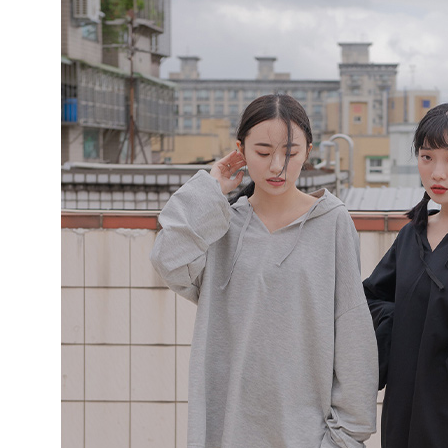
※ 交易是
是否繳費成
付款後萊
付客戶支
每筆NT$8
【注意事
離島取貨加
１．透過由
交易，需
每筆NT$8
求債權轉
２．關於
付款後7-1
https://aft
每筆NT$8
３．未成
「AFTE
宅配
任。
４．使用「
每筆NT$1
即時審查
結果請求
海外宅配
５．嚴禁
形，恩沛
動。