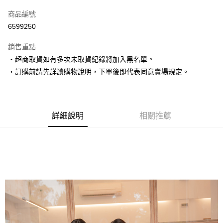
信用卡一次付款
商品編號
超商取貨付款
6599250
LINE Pay
銷售重點
Apple Pay
‧超商取貨如有多次未取貨紀錄將加入黑名單。
‧訂購前請先詳讀購物說明，下單後即代表同意賣場規定。
街口支付
悠遊付
Google Pay
詳細說明
相關推薦
AFTEE先享後付
相關說明
【關於「AFTEE先享後付」】
ATM付款
AFTEE先享後付是「在收到商品之後才付款」的支付方式。 讓您購物簡單
便利好安心！
１．簡單：不需註冊會員、不需綁卡、不需儲值。
運送方式
２．便利：只要手機號碼，簡訊認證，即可結帳。
３．安心：先確認商品／服務後，再付款。
全家取貨付款
每筆NT$80，滿NT$1,500(含以上)免運費
【「AFTEE先享後付」結帳流程】