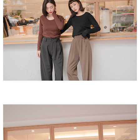
１．於結帳方式選擇「AFTEE先享後付」後，將跳轉至「AFTEE先享後付」
付款後全家取貨
結帳頁面，進行簡訊認證並確認金額後，即可完成結帳。
２．訂單成立數日內，您將收到繳費通知簡訊。
每筆NT$80，滿NT$1,500(含以上)免運費
３．收到繳費通知簡訊後14天內，點擊此簡訊中的連結，可透過四大超商／
ATM／網路銀行／等多元方式進行付款，方視為交易完成。
萊爾富取貨付款
※ 請注意：結帳手續完成當下不需立刻繳費，但若您需要取消訂單，請聯絡
每筆NT$80，滿NT$1,500(含以上)免運費
購買商品的店家。未經商家同意取消之訂單仍視為有效，需透過AFTEE先享
後付繳納相關費用。
付款後萊爾富取貨
※ 交易是否成功請以「AFTEE先享後付 」之結帳頁面顯示為準，若有關於
是否繳費成功／繳費後需取消欲退款等相關疑問，請聯繫「AFTEE先享後付
每筆NT$80，滿NT$1,500(含以上)免運費
客戶支援中心」
https://netprotections.freshdesk.com/support/home
離島取貨加價40
【注意事項】
１．透過由恩沛科技股份有限公司提供之「AFTEE先享後付」服務完成之交
每筆NT$80，滿NT$1,500(含以上)免運費
易，需依本服務之必要範圍內提供個人資料，並將交易相關給付款項請求債
權轉讓予恩沛科技股份有限公司。
付款後7-11取貨
２．關於個人資料處理事宜，請瀏覽以下網址：
每筆NT$80，滿NT$1,500(含以上)免運費
https://aftee.tw/terms/#terms3
３．未成年的使用者請事先徵得法定代理人或監護人之同意方可使用
宅配
「AFTEE先享後付」，若未經同意申辦者引起之損失，本公司不負相關責
任。
每筆NT$100，滿NT$1,500(含以上)免運費
４．使用「AFTEE先享後付」時，將依據個別帳號之用戶狀況，依本公司即
時審查核予不同之上限額度；若仍有額度不足之情形，本公司將視審查結果
海外宅配
查看運費
請求用戶進行身份認證。
５．嚴禁一人註冊多個帳號或使用他人資訊註冊。若發現惡意使用之情形，