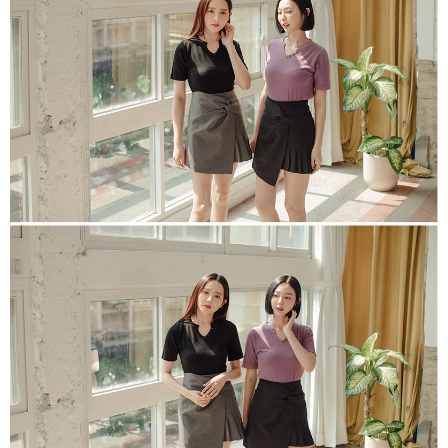
每筆NT$80，滿NT$1,500(含以上)免運費
【「AFTEE先享後付」結帳流程】
１．於結帳方式選擇「AFTEE先享後付」後，將跳轉至「AFTEE先享後付」
付款後全家取貨
結帳頁面，進行簡訊認證並確認金額後，即可完成結帳。
２．訂單成立數日內，您將收到繳費通知簡訊。
每筆NT$80，滿NT$1,500(含以上)免運費
３．收到繳費通知簡訊後14天內，點擊此簡訊中的連結，可透過四大超商／
ATM／網路銀行／等多元方式進行付款，方視為交易完成。
萊爾富取貨付款
※ 請注意：結帳手續完成當下不需立刻繳費，但若您需要取消訂單，請聯絡
每筆NT$80，滿NT$1,500(含以上)免運費
購買商品的店家。未經商家同意取消之訂單仍視為有效，需透過AFTEE先享
後付繳納相關費用。
付款後萊爾富取貨
※ 交易是否成功請以「AFTEE先享後付 」之結帳頁面顯示為準，若有關於
是否繳費成功／繳費後需取消欲退款等相關疑問，請聯繫「AFTEE先享後付
每筆NT$80，滿NT$1,500(含以上)免運費
客戶支援中心」
https://netprotections.freshdesk.com/support/home
離島取貨加價40
【注意事項】
１．透過由恩沛科技股份有限公司提供之「AFTEE先享後付」服務完成之交
每筆NT$80，滿NT$1,500(含以上)免運費
易，需依本服務之必要範圍內提供個人資料，並將交易相關給付款項請求債
權轉讓予恩沛科技股份有限公司。
付款後7-11取貨
２．關於個人資料處理事宜，請瀏覽以下網址：
每筆NT$80，滿NT$1,500(含以上)免運費
https://aftee.tw/terms/#terms3
３．未成年的使用者請事先徵得法定代理人或監護人之同意方可使用
宅配
「AFTEE先享後付」，若未經同意申辦者引起之損失，本公司不負相關責
任。
每筆NT$100，滿NT$1,500(含以上)免運費
４．使用「AFTEE先享後付」時，將依據個別帳號之用戶狀況，依本公司即
時審查核予不同之上限額度；若仍有額度不足之情形，本公司將視審查結果
海外宅配
查看運費
請求用戶進行身份認證。