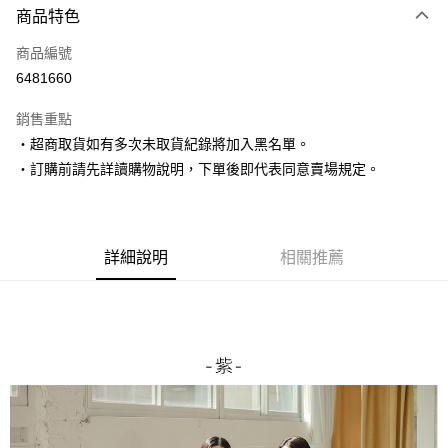
商品特色
信用卡一次付款
商品編號
超商取貨付款
6481660
LINE Pay
銷售重點
Apple Pay
‧超商取貨如有多次未取貨紀錄將加入黑名單。
‧訂購前請先詳讀購物說明，下單後即代表同意賣場規定。
街口支付
悠遊付
Google Pay
詳細說明
相關推薦
AFTEE先享後付
相關說明
【關於「AFTEE先享後付」】
ATM付款
AFTEE先享後付是「在收到商品之後才付款」的支付方式。 讓您購物簡單
便利好安心！
１．簡單：不需註冊會員、不需綁卡、不需儲值。
運送方式
２．便利：只要手機號碼，簡訊認證，即可結帳。
３．安心：先確認商品／服務後，再付款。
全家取貨付款