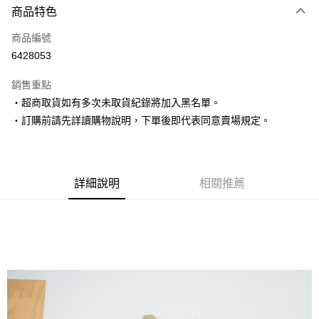
商品特色
信用卡一次付款
商品編號
超商取貨付款
6428053
LINE Pay
銷售重點
Apple Pay
‧超商取貨如有多次未取貨紀錄將加入黑名單。
‧訂購前請先詳讀購物說明，下單後即代表同意賣場規定。
街口支付
悠遊付
Google Pay
詳細說明
相關推薦
AFTEE先享後付
相關說明
【關於「AFTEE先享後付」】
ATM付款
AFTEE先享後付是「在收到商品之後才付款」的支付方式。 讓您購物簡單
便利好安心！
１．簡單：不需註冊會員、不需綁卡、不需儲值。
運送方式
２．便利：只要手機號碼，簡訊認證，即可結帳。
３．安心：先確認商品／服務後，再付款。
全家取貨付款