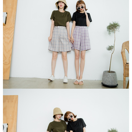
每筆NT$80，滿NT$1,500(含以上)免運費
【「AFTEE先享後付」結帳流程】
１．於結帳方式選擇「AFTEE先享後付」後，將跳轉至「AFTEE先享後付」
付款後全家取貨
結帳頁面，進行簡訊認證並確認金額後，即可完成結帳。
２．訂單成立數日內，您將收到繳費通知簡訊。
每筆NT$80，滿NT$1,500(含以上)免運費
３．收到繳費通知簡訊後14天內，點擊此簡訊中的連結，可透過四大超商／
ATM／網路銀行／等多元方式進行付款，方視為交易完成。
萊爾富取貨付款
※ 請注意：結帳手續完成當下不需立刻繳費，但若您需要取消訂單，請聯絡
每筆NT$80，滿NT$1,500(含以上)免運費
購買商品的店家。未經商家同意取消之訂單仍視為有效，需透過AFTEE先享
後付繳納相關費用。
付款後萊爾富取貨
※ 交易是否成功請以「AFTEE先享後付 」之結帳頁面顯示為準，若有關於
是否繳費成功／繳費後需取消欲退款等相關疑問，請聯繫「AFTEE先享後付
每筆NT$80，滿NT$1,500(含以上)免運費
客戶支援中心」
https://netprotections.freshdesk.com/support/home
離島取貨加價40
【注意事項】
１．透過由恩沛科技股份有限公司提供之「AFTEE先享後付」服務完成之交
每筆NT$80，滿NT$1,500(含以上)免運費
易，需依本服務之必要範圍內提供個人資料，並將交易相關給付款項請求債
權轉讓予恩沛科技股份有限公司。
付款後7-11取貨
２．關於個人資料處理事宜，請瀏覽以下網址：
每筆NT$80，滿NT$1,500(含以上)免運費
https://aftee.tw/terms/#terms3
３．未成年的使用者請事先徵得法定代理人或監護人之同意方可使用
宅配
「AFTEE先享後付」，若未經同意申辦者引起之損失，本公司不負相關責
任。
每筆NT$100，滿NT$1,500(含以上)免運費
４．使用「AFTEE先享後付」時，將依據個別帳號之用戶狀況，依本公司即
時審查核予不同之上限額度；若仍有額度不足之情形，本公司將視審查結果
海外宅配
查看運費
請求用戶進行身份認證。