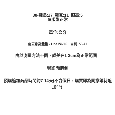
38-鞋長:27 鞋寬:11 跟高:5
※版型正常
單位:公分
麻豆身高體重 -
Una156/40 吉利158/41
由於測量方法不同，誤差在1-3cm為正常範圍
現貨 預購制
預購追加商品時間約7-14天(不含假日，購買即為同意等待追
加^^)