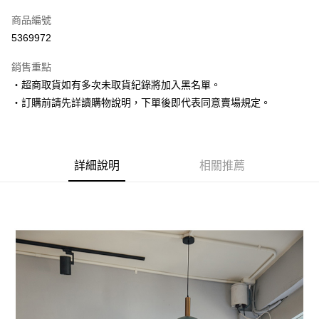
信用卡一次付款
商品編號
超商取貨付款
5369972
LINE Pay
銷售重點
Apple Pay
‧超商取貨如有多次未取貨紀錄將加入黑名單。
‧訂購前請先詳讀購物說明，下單後即代表同意賣場規定。
街口支付
悠遊付
Google Pay
詳細說明
相關推薦
AFTEE先享後付
相關說明
【關於「AFTEE先享後付」】
ATM付款
AFTEE先享後付是「在收到商品之後才付款」的支付方式。 讓您購物簡單
便利好安心！
１．簡單：不需註冊會員、不需綁卡、不需儲值。
運送方式
２．便利：只要手機號碼，簡訊認證，即可結帳。
３．安心：先確認商品／服務後，再付款。
全家取貨付款
每筆NT$80，滿NT$1,500(含以上)免運費
【「AFTEE先享後付」結帳流程】