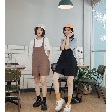
１．於結帳方式選擇「AFTEE先享後付」後，將跳轉至「AFTEE先享後付」
付款後全家取貨
結帳頁面，進行簡訊認證並確認金額後，即可完成結帳。
２．訂單成立數日內，您將收到繳費通知簡訊。
每筆NT$80，滿NT$1,500(含以上)免運費
３．收到繳費通知簡訊後14天內，點擊此簡訊中的連結，可透過四大超商／
ATM／網路銀行／等多元方式進行付款，方視為交易完成。
萊爾富取貨付款
※ 請注意：結帳手續完成當下不需立刻繳費，但若您需要取消訂單，請聯絡
每筆NT$80，滿NT$1,500(含以上)免運費
購買商品的店家。未經商家同意取消之訂單仍視為有效，需透過AFTEE先享
後付繳納相關費用。
付款後萊爾富取貨
※ 交易是否成功請以「AFTEE先享後付 」之結帳頁面顯示為準，若有關於
是否繳費成功／繳費後需取消欲退款等相關疑問，請聯繫「AFTEE先享後付
每筆NT$80，滿NT$1,500(含以上)免運費
客戶支援中心」
https://netprotections.freshdesk.com/support/home
離島取貨加價40
【注意事項】
１．透過由恩沛科技股份有限公司提供之「AFTEE先享後付」服務完成之交
每筆NT$80，滿NT$1,500(含以上)免運費
易，需依本服務之必要範圍內提供個人資料，並將交易相關給付款項請求債
權轉讓予恩沛科技股份有限公司。
付款後7-11取貨
２．關於個人資料處理事宜，請瀏覽以下網址：
每筆NT$80，滿NT$1,500(含以上)免運費
https://aftee.tw/terms/#terms3
３．未成年的使用者請事先徵得法定代理人或監護人之同意方可使用
宅配
「AFTEE先享後付」，若未經同意申辦者引起之損失，本公司不負相關責
任。
每筆NT$100，滿NT$1,500(含以上)免運費
４．使用「AFTEE先享後付」時，將依據個別帳號之用戶狀況，依本公司即
時審查核予不同之上限額度；若仍有額度不足之情形，本公司將視審查結果
海外宅配
查看運費
請求用戶進行身份認證。
５．嚴禁一人註冊多個帳號或使用他人資訊註冊。若發現惡意使用之情形，