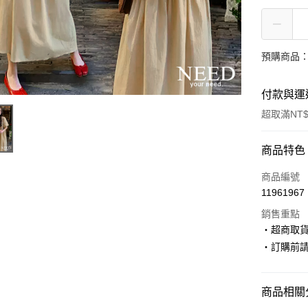
預購商品：
付款與運
超取滿NT$
付款方式
商品特色
信用卡一
商品編號
11961967
超商取貨
銷售重點
LINE Pay
‧超商取
‧訂購前
Apple Pay
街口支付
商品相關分
悠遊付