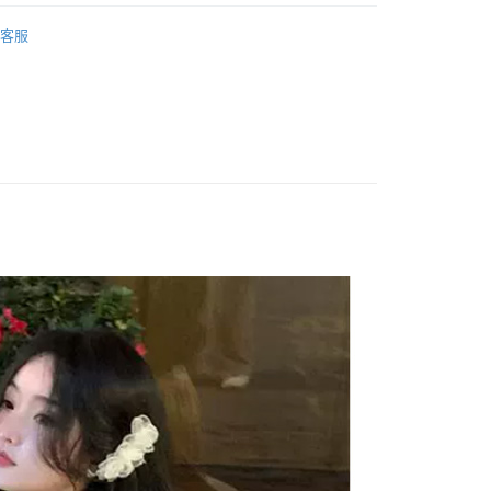
 ‧ New
★ 0708
y
客服
ECE / 洋裝 】
享後付
 全站商品
FTEE先享後付」】
 最新商品 】
先享後付是「在收到商品之後才付款」的支付方式。 讓您購物簡單
心！
：不需註冊會員、不需綁卡、不需儲值。
：只要手機號碼，簡訊認證，即可結帳。
：先確認商品／服務後，再付款。
付款
EE先享後付」結帳流程】
0，滿NT$1,500(含以上)免運費
方式選擇「AFTEE先享後付」後，將跳轉至「AFTEE先享後
頁面，進行簡訊認證並確認金額後，即可完成結帳。
家取貨
成立數日內，您將收到繳費通知簡訊。
費通知簡訊後14天內，點擊此簡訊中的連結，可透過四大超商
0，滿NT$1,500(含以上)免運費
網路銀行／等多元方式進行付款，方視為交易完成。
：結帳手續完成當下不需立刻繳費，但若您需要取消訂單，請聯
貨付款
的店家。未經商家同意取消之訂單仍視為有效，需透過AFTEE
繳納相關費用。
0，滿NT$1,500(含以上)免運費
否成功請以「AFTEE先享後付 」之結帳頁面顯示為準，若有關於
功／繳費後需取消欲退款等相關疑問，請聯繫「AFTEE先享後
爾富取貨
援中心」
https://netprotections.freshdesk.com/support/home
0，滿NT$1,500(含以上)免運費