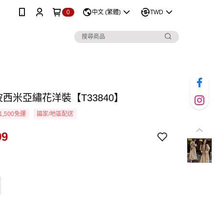
0
中文 (繁體)
TWD
波西米亞繡花洋裝【T33840】
1,500免運
國家/地區配送
99