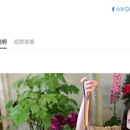
◣ 新品上架
Google Pa
分享
【 ONE PI
AFTEE先
◣ ALL /
相關說明
【關於「A
【 New /
ATM付款
AFTEE
說明
相關推薦
便利好安
１．簡單
２．便利
運送方式
３．安心
全家取貨
【「AFT
每筆NT$8
１．於結帳
付」結帳
付款後全
２．訂單
３．收到繳
每筆NT$8
／ATM／
※ 請注意
萊爾富取
絡購買商品
先享後付
每筆NT$8
※ 交易是
是否繳費成
付款後萊
付客戶支
每筆NT$8