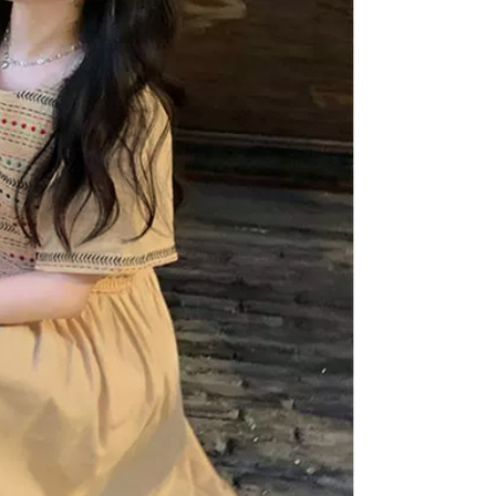
項】
價40
恩沛科技股份有限公司提供之「AFTEE先享後付」服務完成之
依本服務之必要範圍內提供個人資料，並將交易相關給付款項請
0，滿NT$1,500(含以上)免運費
讓予恩沛科技股份有限公司。
個人資料處理事宜，請瀏覽以下網址：
1取貨
ee.tw/terms/#terms3
0，滿NT$1,500(含以上)免運費
年的使用者請事先徵得法定代理人或監護人之同意方可使用
E先享後付」，若未經同意申辦者引起之損失，本公司不負相關責
AFTEE先享後付」時，將依據個別帳號之用戶狀況，依本公司
00，滿NT$1,500(含以上)免運費
核予不同之上限額度；若仍有額度不足之情形，本公司將視審查
用戶進行身份認證。
查看運費
一人註冊多個帳號或使用他人資訊註冊。若發現惡意使用之情
科技股份有限公司將有權停止該用戶之使用額度並採取法律行