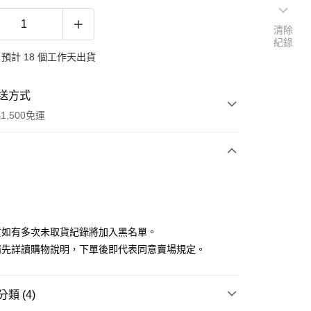
清除
紀錄
預計 18 個工作天出貨
送方式
1,500免運
次付款
付款
貨如有多次未取貨紀錄將加入黑名單。
請先詳讀購物說明，下單後即代表同意賣場規定。
類 (4)