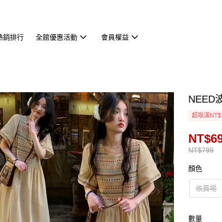
熱銷排行
全館優惠活動
會員權益
NEED
超取滿NT$
NT$6
NT$799
顏色
依賣場
數量