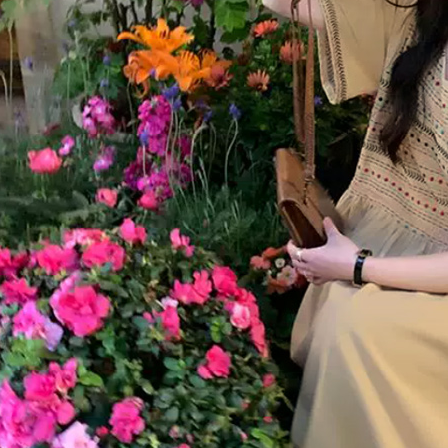
【注意事
離島取貨加
１．透過由
交易，需
每筆NT$8
求債權轉
２．關於
付款後7-1
https://aft
每筆NT$8
３．未成
「AFTE
宅配
任。
４．使用「
每筆NT$1
即時審查
結果請求
海外宅配
５．嚴禁
形，恩沛
動。