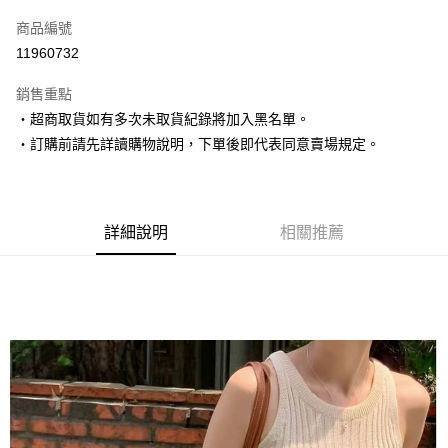
信用卡一次付款
商品編號
超商取貨付款
11960732
LINE Pay
銷售重點
Apple Pay
‧超商取貨如有多次未取貨紀錄將加入黑名單。
‧訂購前請先詳讀購物說明，下單後即代表同意賣場規定。
街口支付
悠遊付
Google Pay
詳細說明
相關推薦
AFTEE先享後付
相關說明
【關於「AFTEE先享後付」】
ATM付款
AFTEE先享後付是「在收到商品之後才付款」的支付方式。 讓您購物簡單
便利好安心！
１．簡單：不需註冊會員、不需綁卡、不需儲值。
運送方式
２．便利：只要手機號碼，簡訊認證，即可結帳。
３．安心：先確認商品／服務後，再付款。
全家取貨付款
每筆NT$80，滿NT$1,500(含以上)免運費
【「AFTEE先享後付」結帳流程】