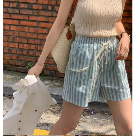
１．於結帳方式選擇「AFTEE先享後付」後，將跳轉至「AFTEE先享後付」
付款後全家取貨
結帳頁面，進行簡訊認證並確認金額後，即可完成結帳。
２．訂單成立數日內，您將收到繳費通知簡訊。
每筆NT$80，滿NT$1,500(含以上)免運費
３．收到繳費通知簡訊後14天內，點擊此簡訊中的連結，可透過四大超商／
ATM／網路銀行／等多元方式進行付款，方視為交易完成。
萊爾富取貨付款
※ 請注意：結帳手續完成當下不需立刻繳費，但若您需要取消訂單，請聯絡
每筆NT$80，滿NT$1,500(含以上)免運費
購買商品的店家。未經商家同意取消之訂單仍視為有效，需透過AFTEE先享
後付繳納相關費用。
付款後萊爾富取貨
※ 交易是否成功請以「AFTEE先享後付 」之結帳頁面顯示為準，若有關於
是否繳費成功／繳費後需取消欲退款等相關疑問，請聯繫「AFTEE先享後付
每筆NT$80，滿NT$1,500(含以上)免運費
客戶支援中心」
https://netprotections.freshdesk.com/support/home
離島取貨加價40
【注意事項】
１．透過由恩沛科技股份有限公司提供之「AFTEE先享後付」服務完成之交
每筆NT$80，滿NT$1,500(含以上)免運費
易，需依本服務之必要範圍內提供個人資料，並將交易相關給付款項請求債
權轉讓予恩沛科技股份有限公司。
付款後7-11取貨
２．關於個人資料處理事宜，請瀏覽以下網址：
每筆NT$80，滿NT$1,500(含以上)免運費
https://aftee.tw/terms/#terms3
３．未成年的使用者請事先徵得法定代理人或監護人之同意方可使用
宅配
「AFTEE先享後付」，若未經同意申辦者引起之損失，本公司不負相關責
任。
每筆NT$100，滿NT$1,500(含以上)免運費
４．使用「AFTEE先享後付」時，將依據個別帳號之用戶狀況，依本公司即
時審查核予不同之上限額度；若仍有額度不足之情形，本公司將視審查結果
海外宅配
查看運費
請求用戶進行身份認證。
５．嚴禁一人註冊多個帳號或使用他人資訊註冊。若發現惡意使用之情形，