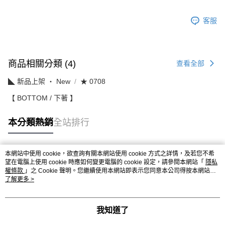
客服
商品相關分類 (4)
查看全部
◣ 新品上架 ‧ New
★ 0708
【 BOTTOM / 下著 】
本分類熱銷
全站排行
本網站中使用 cookie，欲查詢有關本網站使用 cookie 方式之詳情，及若您不希
熱門標籤
望在電腦上使用 cookie 時應如何變更電腦的 cookie 設定，請參閱本網站「
隱私
權條款
」之 Cookie 聲明。您繼續使用本網站即表示您同意本公司得按本網站使
用條款之 Cookie 聲明使用 cookie。
了解更多 >
我知道了