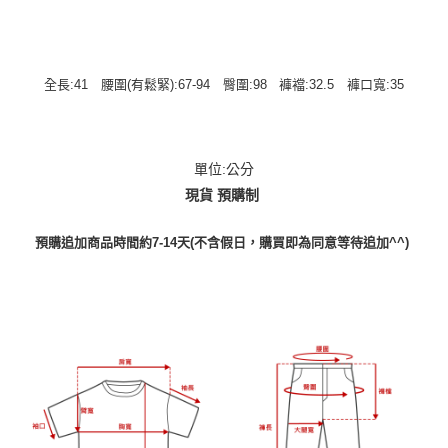
全長:41 腰圍(有鬆緊):67-94 臀圍:98 褲襠:32.5 褲口寬:35
單位:公分
現貨 預購制
預購追加商品時間約7-14天(不含假日，購買即為同意等待追加^^)