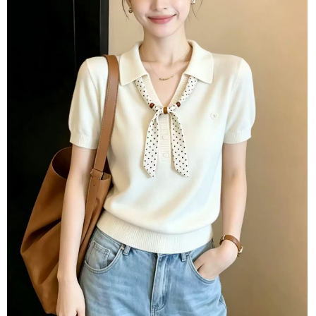
１．於結帳方式選擇「AFTEE先享後付」後，將跳轉至「AFTEE先享後付」
付款後全家取貨
結帳頁面，進行簡訊認證並確認金額後，即可完成結帳。
２．訂單成立數日內，您將收到繳費通知簡訊。
每筆NT$80，滿NT$1,500(含以上)免運費
３．收到繳費通知簡訊後14天內，點擊此簡訊中的連結，可透過四大超商／
ATM／網路銀行／等多元方式進行付款，方視為交易完成。
萊爾富取貨付款
※ 請注意：結帳手續完成當下不需立刻繳費，但若您需要取消訂單，請聯絡
每筆NT$80，滿NT$1,500(含以上)免運費
購買商品的店家。未經商家同意取消之訂單仍視為有效，需透過AFTEE先享
後付繳納相關費用。
付款後萊爾富取貨
※ 交易是否成功請以「AFTEE先享後付 」之結帳頁面顯示為準，若有關於
是否繳費成功／繳費後需取消欲退款等相關疑問，請聯繫「AFTEE先享後付
每筆NT$80，滿NT$1,500(含以上)免運費
客戶支援中心」
https://netprotections.freshdesk.com/support/home
離島取貨加價40
【注意事項】
１．透過由恩沛科技股份有限公司提供之「AFTEE先享後付」服務完成之交
每筆NT$80，滿NT$1,500(含以上)免運費
易，需依本服務之必要範圍內提供個人資料，並將交易相關給付款項請求債
權轉讓予恩沛科技股份有限公司。
付款後7-11取貨
２．關於個人資料處理事宜，請瀏覽以下網址：
每筆NT$80，滿NT$1,500(含以上)免運費
https://aftee.tw/terms/#terms3
３．未成年的使用者請事先徵得法定代理人或監護人之同意方可使用
宅配
「AFTEE先享後付」，若未經同意申辦者引起之損失，本公司不負相關責
任。
每筆NT$100，滿NT$1,500(含以上)免運費
４．使用「AFTEE先享後付」時，將依據個別帳號之用戶狀況，依本公司即
時審查核予不同之上限額度；若仍有額度不足之情形，本公司將視審查結果
海外宅配
查看運費
請求用戶進行身份認證。
５．嚴禁一人註冊多個帳號或使用他人資訊註冊。若發現惡意使用之情形，