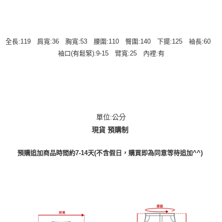
全長:119 肩寬:36 胸寬:53 腰圍:110 臀圍:140 下擺:125 袖長:60
袖口(有鬆緊):9-15 臂寬:25 內裡:有
單位:公分
現貨 預購制
預購追加商品時間約7-14天(不含假日，購買即為同意等待追加^^)