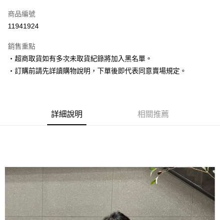
信用卡一次付款
商品編號
超商取貨付款
11941924
LINE Pay
銷售重點
Apple Pay
‧超商取貨如有多次未取貨紀錄將加入黑名單。
‧訂購前請先詳讀購物說明，下單後即代表同意賣場規定。
街口支付
悠遊付
Google Pay
詳細說明
相關推薦
AFTEE先享後付
相關說明
【關於「AFTEE先享後付」】
ATM付款
AFTEE先享後付是「在收到商品之後才付款」的支付方式。 讓您購物簡單
便利好安心！
１．簡單：不需註冊會員、不需綁卡、不需儲值。
運送方式
２．便利：只要手機號碼，簡訊認證，即可結帳。
３．安心：先確認商品／服務後，再付款。
全家取貨付款
每筆NT$80，滿NT$1,500(含以上)免運費
【「AFTEE先享後付」結帳流程】