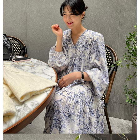
１．於結帳方式選擇「AFTEE先享後付」後，將跳轉至「AFTEE先享後付」
付款後全家取貨
結帳頁面，進行簡訊認證並確認金額後，即可完成結帳。
２．訂單成立數日內，您將收到繳費通知簡訊。
每筆NT$80，滿NT$1,500(含以上)免運費
３．收到繳費通知簡訊後14天內，點擊此簡訊中的連結，可透過四大超商／
ATM／網路銀行／等多元方式進行付款，方視為交易完成。
萊爾富取貨付款
※ 請注意：結帳手續完成當下不需立刻繳費，但若您需要取消訂單，請聯絡
每筆NT$80，滿NT$1,500(含以上)免運費
購買商品的店家。未經商家同意取消之訂單仍視為有效，需透過AFTEE先享
後付繳納相關費用。
付款後萊爾富取貨
※ 交易是否成功請以「AFTEE先享後付 」之結帳頁面顯示為準，若有關於
是否繳費成功／繳費後需取消欲退款等相關疑問，請聯繫「AFTEE先享後付
每筆NT$80，滿NT$1,500(含以上)免運費
客戶支援中心」
https://netprotections.freshdesk.com/support/home
離島取貨加價40
【注意事項】
１．透過由恩沛科技股份有限公司提供之「AFTEE先享後付」服務完成之交
每筆NT$80，滿NT$1,500(含以上)免運費
易，需依本服務之必要範圍內提供個人資料，並將交易相關給付款項請求債
權轉讓予恩沛科技股份有限公司。
付款後7-11取貨
２．關於個人資料處理事宜，請瀏覽以下網址：
每筆NT$80，滿NT$1,500(含以上)免運費
https://aftee.tw/terms/#terms3
３．未成年的使用者請事先徵得法定代理人或監護人之同意方可使用
宅配
「AFTEE先享後付」，若未經同意申辦者引起之損失，本公司不負相關責
任。
每筆NT$100，滿NT$1,500(含以上)免運費
４．使用「AFTEE先享後付」時，將依據個別帳號之用戶狀況，依本公司即
時審查核予不同之上限額度；若仍有額度不足之情形，本公司將視審查結果
海外宅配
查看運費
請求用戶進行身份認證。
５．嚴禁一人註冊多個帳號或使用他人資訊註冊。若發現惡意使用之情形，