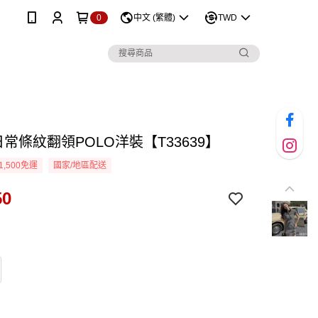
0
中文 (繁體)
TWD
日常條紋翻領POLO洋裝【T33639】
1,500免運
國家/地區配送
50