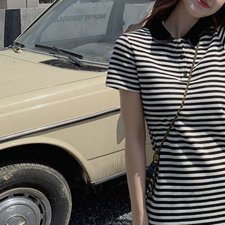
【注意事
離島取貨加
１．透過由
交易，需
每筆NT$8
求債權轉
２．關於
付款後7-1
https://aft
每筆NT$8
３．未成
「AFTE
宅配
任。
４．使用「
每筆NT$1
即時審查
結果請求
海外宅配
５．嚴禁
形，恩沛
動。