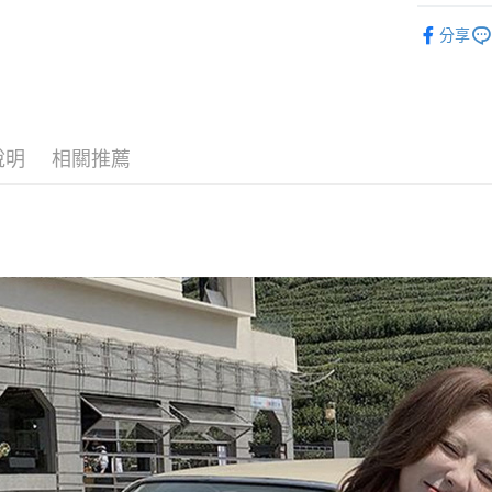
◣ 新品上架
Google Pa
分享
【 ONE PI
AFTEE先
◣ ALL /
相關說明
【關於「A
【 New /
ATM付款
AFTEE
說明
相關推薦
便利好安
１．簡單
２．便利
運送方式
３．安心
全家取貨
【「AFT
每筆NT$8
１．於結帳
付」結帳
付款後全
２．訂單
３．收到繳
每筆NT$8
／ATM／
※ 請注意
萊爾富取
絡購買商品
先享後付
每筆NT$8
※ 交易是
是否繳費成
付款後萊
付客戶支
每筆NT$8