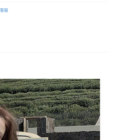
 ‧ New
★ 0722
y
客服
ECE / 洋裝 】
享後付
 全站商品
FTEE先享後付」】
 最新商品 】
先享後付是「在收到商品之後才付款」的支付方式。 讓您購物簡單
心！
：不需註冊會員、不需綁卡、不需儲值。
：只要手機號碼，簡訊認證，即可結帳。
：先確認商品／服務後，再付款。
付款
EE先享後付」結帳流程】
0，滿NT$1,500(含以上)免運費
方式選擇「AFTEE先享後付」後，將跳轉至「AFTEE先享後
頁面，進行簡訊認證並確認金額後，即可完成結帳。
家取貨
成立數日內，您將收到繳費通知簡訊。
費通知簡訊後14天內，點擊此簡訊中的連結，可透過四大超商
0，滿NT$1,500(含以上)免運費
網路銀行／等多元方式進行付款，方視為交易完成。
：結帳手續完成當下不需立刻繳費，但若您需要取消訂單，請聯
貨付款
的店家。未經商家同意取消之訂單仍視為有效，需透過AFTEE
繳納相關費用。
0，滿NT$1,500(含以上)免運費
否成功請以「AFTEE先享後付 」之結帳頁面顯示為準，若有關於
功／繳費後需取消欲退款等相關疑問，請聯繫「AFTEE先享後
爾富取貨
援中心」
https://netprotections.freshdesk.com/support/home
0，滿NT$1,500(含以上)免運費