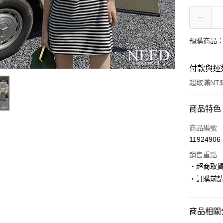
預購商品：
付款與運
超取滿NT$
付款方式
商品特色
信用卡一
商品編號
11924906
超商取貨
銷售重點
LINE Pay
‧超商取
‧訂購前
Apple Pay
街口支付
商品相關分
悠遊付