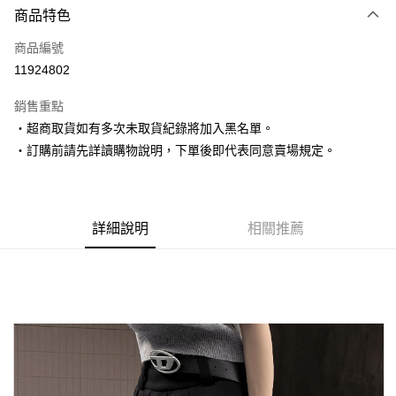
商品特色
信用卡一次付款
商品編號
超商取貨付款
11924802
LINE Pay
銷售重點
Apple Pay
‧超商取貨如有多次未取貨紀錄將加入黑名單。
‧訂購前請先詳讀購物說明，下單後即代表同意賣場規定。
街口支付
悠遊付
Google Pay
詳細說明
相關推薦
AFTEE先享後付
相關說明
【關於「AFTEE先享後付」】
ATM付款
AFTEE先享後付是「在收到商品之後才付款」的支付方式。 讓您購物簡單
便利好安心！
１．簡單：不需註冊會員、不需綁卡、不需儲值。
運送方式
２．便利：只要手機號碼，簡訊認證，即可結帳。
３．安心：先確認商品／服務後，再付款。
全家取貨付款