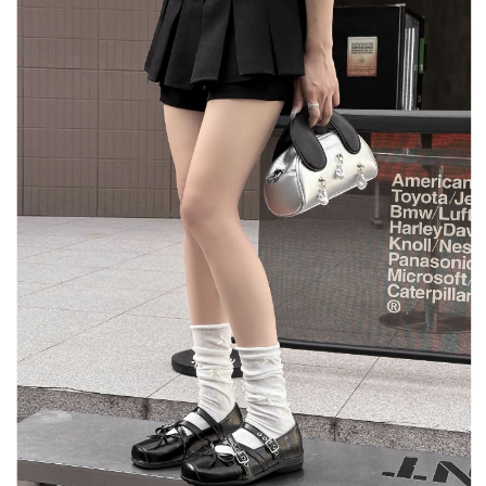
每筆NT$80，滿NT$1,500(含以上)免運費
【「AFTEE先享後付」結帳流程】
１．於結帳方式選擇「AFTEE先享後付」後，將跳轉至「AFTEE先享後付」
付款後全家取貨
結帳頁面，進行簡訊認證並確認金額後，即可完成結帳。
２．訂單成立數日內，您將收到繳費通知簡訊。
每筆NT$80，滿NT$1,500(含以上)免運費
３．收到繳費通知簡訊後14天內，點擊此簡訊中的連結，可透過四大超商／
ATM／網路銀行／等多元方式進行付款，方視為交易完成。
萊爾富取貨付款
※ 請注意：結帳手續完成當下不需立刻繳費，但若您需要取消訂單，請聯絡
每筆NT$80，滿NT$1,500(含以上)免運費
購買商品的店家。未經商家同意取消之訂單仍視為有效，需透過AFTEE先享
後付繳納相關費用。
付款後萊爾富取貨
※ 交易是否成功請以「AFTEE先享後付 」之結帳頁面顯示為準，若有關於
是否繳費成功／繳費後需取消欲退款等相關疑問，請聯繫「AFTEE先享後付
每筆NT$80，滿NT$1,500(含以上)免運費
客戶支援中心」
https://netprotections.freshdesk.com/support/home
離島取貨加價40
【注意事項】
１．透過由恩沛科技股份有限公司提供之「AFTEE先享後付」服務完成之交
每筆NT$80，滿NT$1,500(含以上)免運費
易，需依本服務之必要範圍內提供個人資料，並將交易相關給付款項請求債
權轉讓予恩沛科技股份有限公司。
付款後7-11取貨
２．關於個人資料處理事宜，請瀏覽以下網址：
每筆NT$80，滿NT$1,500(含以上)免運費
https://aftee.tw/terms/#terms3
３．未成年的使用者請事先徵得法定代理人或監護人之同意方可使用
宅配
「AFTEE先享後付」，若未經同意申辦者引起之損失，本公司不負相關責
任。
每筆NT$100，滿NT$1,500(含以上)免運費
４．使用「AFTEE先享後付」時，將依據個別帳號之用戶狀況，依本公司即
時審查核予不同之上限額度；若仍有額度不足之情形，本公司將視審查結果
海外宅配
查看運費
請求用戶進行身份認證。