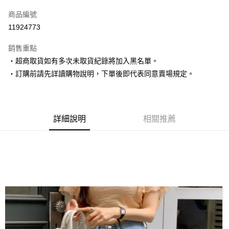
信用卡一次付款
商品編號
超商取貨付款
11924773
LINE Pay
銷售重點
Apple Pay
‧超商取貨如有多次未取貨紀錄將加入黑名單。
‧訂購前請先詳讀購物說明，下單後即代表同意賣場規定。
街口支付
悠遊付
Google Pay
詳細說明
相關推薦
AFTEE先享後付
相關說明
【關於「AFTEE先享後付」】
ATM付款
AFTEE先享後付是「在收到商品之後才付款」的支付方式。 讓您購物簡單
便利好安心！
１．簡單：不需註冊會員、不需綁卡、不需儲值。
運送方式
２．便利：只要手機號碼，簡訊認證，即可結帳。
３．安心：先確認商品／服務後，再付款。
全家取貨付款
每筆NT$80，滿NT$1,500(含以上)免運費
【「AFTEE先享後付」結帳流程】