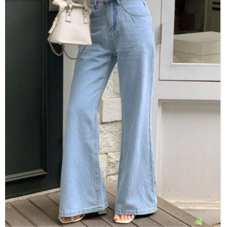
１．於結帳方式選擇「AFTEE先享後付」後，將跳轉至「AFTEE先享後付」
付款後全家取貨
結帳頁面，進行簡訊認證並確認金額後，即可完成結帳。
２．訂單成立數日內，您將收到繳費通知簡訊。
每筆NT$80，滿NT$1,500(含以上)免運費
３．收到繳費通知簡訊後14天內，點擊此簡訊中的連結，可透過四大超商／
ATM／網路銀行／等多元方式進行付款，方視為交易完成。
萊爾富取貨付款
※ 請注意：結帳手續完成當下不需立刻繳費，但若您需要取消訂單，請聯絡
每筆NT$80，滿NT$1,500(含以上)免運費
購買商品的店家。未經商家同意取消之訂單仍視為有效，需透過AFTEE先享
後付繳納相關費用。
付款後萊爾富取貨
※ 交易是否成功請以「AFTEE先享後付 」之結帳頁面顯示為準，若有關於
是否繳費成功／繳費後需取消欲退款等相關疑問，請聯繫「AFTEE先享後付
每筆NT$80，滿NT$1,500(含以上)免運費
客戶支援中心」
https://netprotections.freshdesk.com/support/home
離島取貨加價40
【注意事項】
１．透過由恩沛科技股份有限公司提供之「AFTEE先享後付」服務完成之交
每筆NT$80，滿NT$1,500(含以上)免運費
易，需依本服務之必要範圍內提供個人資料，並將交易相關給付款項請求債
權轉讓予恩沛科技股份有限公司。
付款後7-11取貨
２．關於個人資料處理事宜，請瀏覽以下網址：
每筆NT$80，滿NT$1,500(含以上)免運費
https://aftee.tw/terms/#terms3
３．未成年的使用者請事先徵得法定代理人或監護人之同意方可使用
宅配
「AFTEE先享後付」，若未經同意申辦者引起之損失，本公司不負相關責
任。
每筆NT$100，滿NT$1,500(含以上)免運費
４．使用「AFTEE先享後付」時，將依據個別帳號之用戶狀況，依本公司即
時審查核予不同之上限額度；若仍有額度不足之情形，本公司將視審查結果
海外宅配
查看運費
請求用戶進行身份認證。
５．嚴禁一人註冊多個帳號或使用他人資訊註冊。若發現惡意使用之情形，