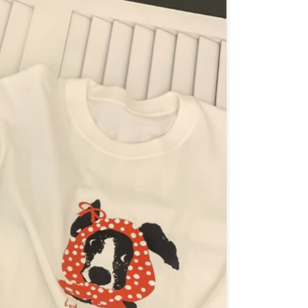
援中心」
https://netprotections.freshdesk.com/support/home
0，滿NT$1,500(含以上)免運費
項】
價40
恩沛科技股份有限公司提供之「AFTEE先享後付」服務完成之
依本服務之必要範圍內提供個人資料，並將交易相關給付款項請
0，滿NT$1,500(含以上)免運費
讓予恩沛科技股份有限公司。
個人資料處理事宜，請瀏覽以下網址：
1取貨
ee.tw/terms/#terms3
0，滿NT$1,500(含以上)免運費
年的使用者請事先徵得法定代理人或監護人之同意方可使用
E先享後付」，若未經同意申辦者引起之損失，本公司不負相關責
AFTEE先享後付」時，將依據個別帳號之用戶狀況，依本公司
00，滿NT$1,500(含以上)免運費
核予不同之上限額度；若仍有額度不足之情形，本公司將視審查
用戶進行身份認證。
查看運費
一人註冊多個帳號或使用他人資訊註冊。若發現惡意使用之情
科技股份有限公司將有權停止該用戶之使用額度並採取法律行