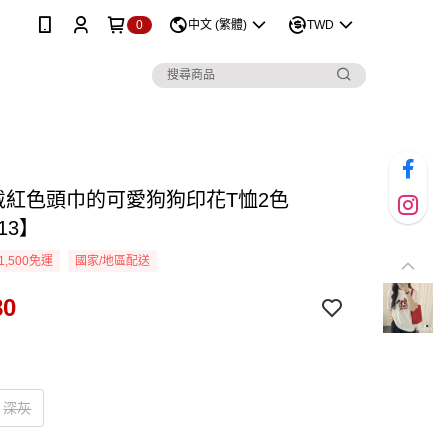
0
中文 (繁體)
TWD
D戴紅色頭巾的可愛狗狗印花T恤2色
13】
1,500免運
國家/地區配送
80
深灰