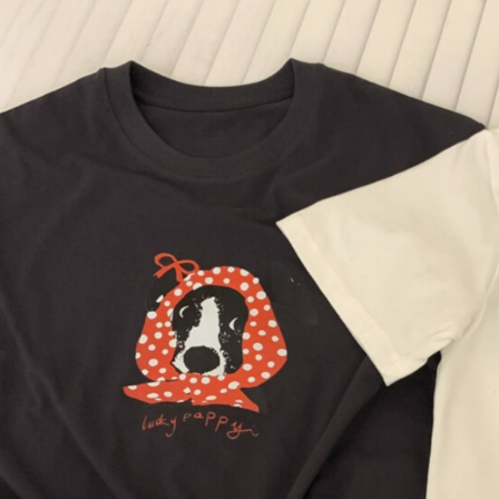
付客戶支
每筆NT$8
【注意事
離島取貨加
１．透過由
交易，需
每筆NT$8
求債權轉
２．關於
付款後7-1
https://aft
每筆NT$8
３．未成
「AFTE
宅配
任。
４．使用「
每筆NT$1
即時審查
結果請求
海外宅配
５．嚴禁
形，恩沛
動。