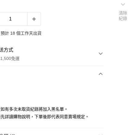
清除
紀錄
預計 18 個工作天出貨
送方式
1,500免運
次付款
付款
貨如有多次未取貨紀錄將加入黑名單。
請先詳讀購物說明，下單後即代表同意賣場規定。