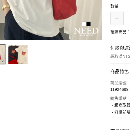
數量
預購商品：
付款與運
超取滿NT$
付款方式
商品特色
信用卡一
商品編號
11924699
超商取貨
銷售重點
LINE Pay
‧超商取
‧訂購前
Apple Pay
街口支付