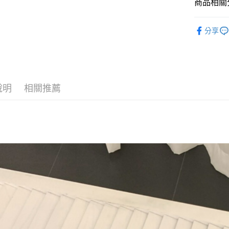
商品相關分
悠遊付
◣ 新品上架
Google Pa
分享
【 TOP /
AFTEE先
◣ ALL /
相關說明
【關於「A
【 New /
ATM付款
AFTEE
說明
相關推薦
便利好安
１．簡單
２．便利
運送方式
３．安心
全家取貨
【「AFT
每筆NT$8
１．於結帳
付」結帳
付款後全
２．訂單
３．收到繳
每筆NT$8
／ATM／
※ 請注意
萊爾富取
絡購買商品
先享後付
每筆NT$8
※ 交易是
是否繳費成
付款後萊