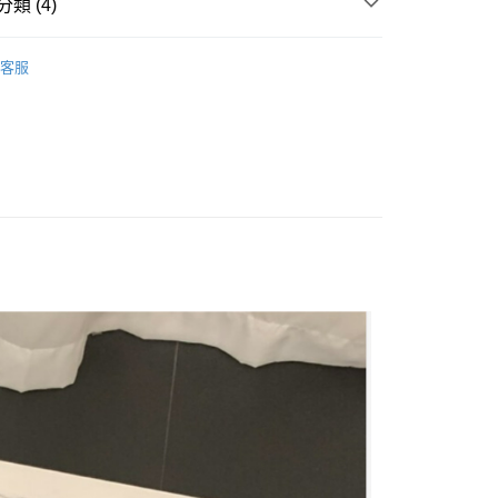
類 (4)
 ‧ New
★ 0722
y
客服
 上衣 】
享後付
 全站商品
FTEE先享後付」】
 最新商品 】
先享後付是「在收到商品之後才付款」的支付方式。 讓您購物簡單
心！
：不需註冊會員、不需綁卡、不需儲值。
：只要手機號碼，簡訊認證，即可結帳。
：先確認商品／服務後，再付款。
付款
EE先享後付」結帳流程】
0，滿NT$1,500(含以上)免運費
方式選擇「AFTEE先享後付」後，將跳轉至「AFTEE先享後
頁面，進行簡訊認證並確認金額後，即可完成結帳。
家取貨
成立數日內，您將收到繳費通知簡訊。
費通知簡訊後14天內，點擊此簡訊中的連結，可透過四大超商
0，滿NT$1,500(含以上)免運費
網路銀行／等多元方式進行付款，方視為交易完成。
：結帳手續完成當下不需立刻繳費，但若您需要取消訂單，請聯
貨付款
的店家。未經商家同意取消之訂單仍視為有效，需透過AFTEE
繳納相關費用。
0，滿NT$1,500(含以上)免運費
否成功請以「AFTEE先享後付 」之結帳頁面顯示為準，若有關於
功／繳費後需取消欲退款等相關疑問，請聯繫「AFTEE先享後
爾富取貨