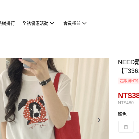
熱銷排行
全館優惠活動
會員權益
NEE
【T336
超取滿NT$
NT$3
NT$480
顏色
白