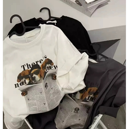
每筆NT$80，滿NT$1,500(含以上)免運費
【「AFTEE先享後付」結帳流程】
１．於結帳方式選擇「AFTEE先享後付」後，將跳轉至「AFTEE先享後付」
付款後全家取貨
結帳頁面，進行簡訊認證並確認金額後，即可完成結帳。
２．訂單成立數日內，您將收到繳費通知簡訊。
每筆NT$80，滿NT$1,500(含以上)免運費
３．收到繳費通知簡訊後14天內，點擊此簡訊中的連結，可透過四大超商／
ATM／網路銀行／等多元方式進行付款，方視為交易完成。
萊爾富取貨付款
※ 請注意：結帳手續完成當下不需立刻繳費，但若您需要取消訂單，請聯絡
每筆NT$80，滿NT$1,500(含以上)免運費
購買商品的店家。未經商家同意取消之訂單仍視為有效，需透過AFTEE先享
後付繳納相關費用。
付款後萊爾富取貨
※ 交易是否成功請以「AFTEE先享後付 」之結帳頁面顯示為準，若有關於
是否繳費成功／繳費後需取消欲退款等相關疑問，請聯繫「AFTEE先享後付
每筆NT$80，滿NT$1,500(含以上)免運費
客戶支援中心」
https://netprotections.freshdesk.com/support/home
離島取貨加價40
【注意事項】
１．透過由恩沛科技股份有限公司提供之「AFTEE先享後付」服務完成之交
每筆NT$80，滿NT$1,500(含以上)免運費
易，需依本服務之必要範圍內提供個人資料，並將交易相關給付款項請求債
權轉讓予恩沛科技股份有限公司。
付款後7-11取貨
２．關於個人資料處理事宜，請瀏覽以下網址：
每筆NT$80，滿NT$1,500(含以上)免運費
https://aftee.tw/terms/#terms3
３．未成年的使用者請事先徵得法定代理人或監護人之同意方可使用
宅配
「AFTEE先享後付」，若未經同意申辦者引起之損失，本公司不負相關責
任。
每筆NT$100，滿NT$1,500(含以上)免運費
４．使用「AFTEE先享後付」時，將依據個別帳號之用戶狀況，依本公司即
時審查核予不同之上限額度；若仍有額度不足之情形，本公司將視審查結果
海外宅配
查看運費
請求用戶進行身份認證。