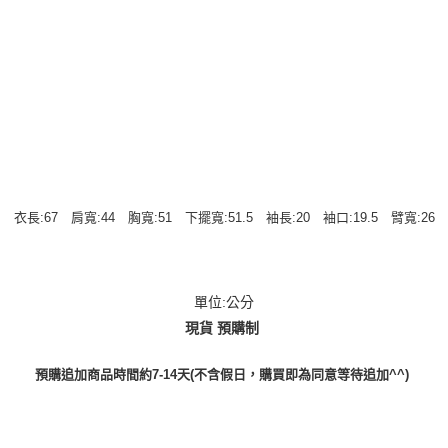
衣長:67 肩寬:44 胸寬:51 下擺寬:51.5 袖長:20 袖口:19.5 臂寬:26
單位:公分
現貨 預購制
預購追加商品時間約7-14天(不含假日，購買即為同意等待追加^^)