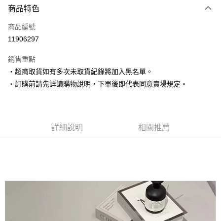
商品特色
信用卡一次付款
商品編號
超商取貨付款
11906297
LINE Pay
銷售重點
Apple Pay
‧超商取貨如有多次未取貨紀錄將加入黑名單。
‧訂購前請先詳讀購物說明，下單後即代表同意賣場規定。
街口支付
悠遊付
Google Pay
詳細說明
相關推薦
AFTEE先享後付
相關說明
【關於「AFTEE先享後付」】
ATM付款
AFTEE先享後付是「在收到商品之後才付款」的支付方式。 讓您購物簡單
便利好安心！
１．簡單：不需註冊會員、不需綁卡、不需儲值。
運送方式
２．便利：只要手機號碼，簡訊認證，即可結帳。
３．安心：先確認商品／服務後，再付款。
全家取貨付款