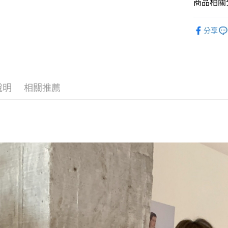
商品相關分
悠遊付
◣ 新品上架
Google Pa
分享
【 ONE PI
AFTEE先
◣ ALL /
相關說明
【關於「A
【 New /
ATM付款
AFTEE
說明
相關推薦
便利好安
１．簡單
２．便利
運送方式
３．安心
全家取貨
【「AFT
每筆NT$8
１．於結帳
付」結帳
付款後全
２．訂單
３．收到繳
每筆NT$8
／ATM／
※ 請注意
萊爾富取
絡購買商品
先享後付
每筆NT$8
※ 交易是
是否繳費成
付款後萊