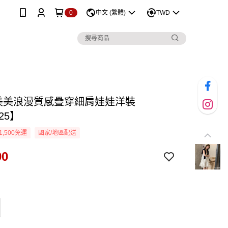
0
中文 (繁體)
TWD
D美美浪漫質感疊穿細肩娃娃洋裝
25】
1,500免運
國家/地區配送
90