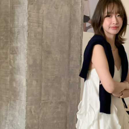
付客戶支
每筆NT$8
【注意事
離島取貨加
１．透過由
交易，需
每筆NT$8
求債權轉
２．關於
付款後7-1
https://aft
每筆NT$8
３．未成
「AFTE
宅配
任。
４．使用「
每筆NT$1
即時審查
結果請求
海外宅配
５．嚴禁
形，恩沛
動。