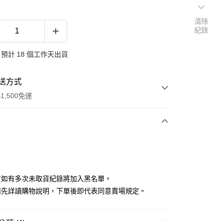
清除
紀錄
預計 18 個工作天出貨
送方式
1,500免運
次付款
付款
貨如有多次未取貨紀錄將加入黑名單。
請先詳讀購物說明，下單後即代表同意賣場規定。