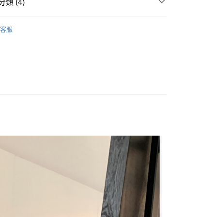
類 (4)
 ‧ New
⭐0715
y
客服
ECE / 洋裝 】
享後付
 全站商品
FTEE先享後付」】
 最新商品 】
先享後付是「在收到商品之後才付款」的支付方式。 讓您購物簡單
心！
：不需註冊會員、不需綁卡、不需儲值。
：只要手機號碼，簡訊認證，即可結帳。
：先確認商品／服務後，再付款。
付款
EE先享後付」結帳流程】
0，滿NT$1,500(含以上)免運費
方式選擇「AFTEE先享後付」後，將跳轉至「AFTEE先享後
頁面，進行簡訊認證並確認金額後，即可完成結帳。
家取貨
成立數日內，您將收到繳費通知簡訊。
費通知簡訊後14天內，點擊此簡訊中的連結，可透過四大超商
0，滿NT$1,500(含以上)免運費
網路銀行／等多元方式進行付款，方視為交易完成。
：結帳手續完成當下不需立刻繳費，但若您需要取消訂單，請聯
貨付款
的店家。未經商家同意取消之訂單仍視為有效，需透過AFTEE
繳納相關費用。
0，滿NT$1,500(含以上)免運費
否成功請以「AFTEE先享後付 」之結帳頁面顯示為準，若有關於
功／繳費後需取消欲退款等相關疑問，請聯繫「AFTEE先享後
爾富取貨