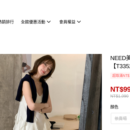
熱銷排行
全館優惠活動
會員權益
NEE
【T335
超取滿NT$
NT$9
NT$1,090
顏色
依賣場