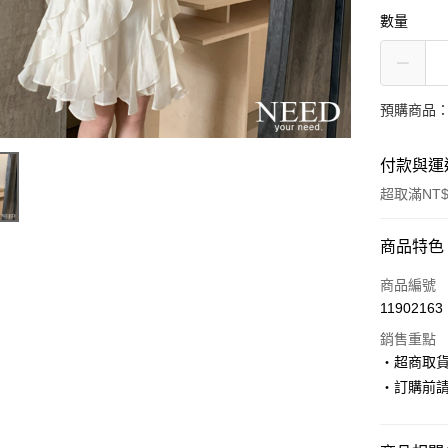
數量
預購商品：
付款與運
超取滿NT$
付款方式
商品特色
信用卡一
商品編號
11902163
超商取貨
銷售重點
LINE Pay
‧超商取
‧訂購前
Apple Pay
街口支付