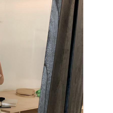
援中心」
https://netprotections.freshdesk.com/support/home
0，滿NT$1,500(含以上)免運費
項】
價40
恩沛科技股份有限公司提供之「AFTEE先享後付」服務完成之
依本服務之必要範圍內提供個人資料，並將交易相關給付款項請
0，滿NT$1,500(含以上)免運費
讓予恩沛科技股份有限公司。
個人資料處理事宜，請瀏覽以下網址：
1取貨
ee.tw/terms/#terms3
0，滿NT$1,500(含以上)免運費
年的使用者請事先徵得法定代理人或監護人之同意方可使用
E先享後付」，若未經同意申辦者引起之損失，本公司不負相關責
AFTEE先享後付」時，將依據個別帳號之用戶狀況，依本公司
00，滿NT$1,500(含以上)免運費
核予不同之上限額度；若仍有額度不足之情形，本公司將視審查
用戶進行身份認證。
查看運費
一人註冊多個帳號或使用他人資訊註冊。若發現惡意使用之情
科技股份有限公司將有權停止該用戶之使用額度並採取法律行