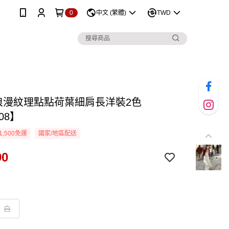
0
中文 (繁體)
TWD
D浪漫紋理點點荷葉細肩長洋裝2色
08】
1,500免運
國家/地區配送
90
白