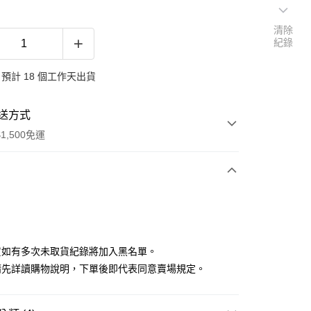
清除
紀錄
預計 18 個工作天出貨
送方式
1,500免運
次付款
付款
貨如有多次未取貨紀錄將加入黑名單。
請先詳讀購物說明，下單後即代表同意賣場規定。