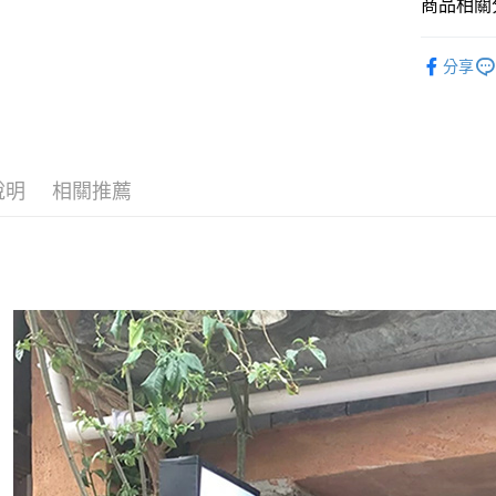
商品相關分
悠遊付
◣ 新品上架
Google Pa
分享
【 ONE PI
AFTEE先
◣ ALL /
相關說明
【關於「A
【 New /
ATM付款
AFTEE
說明
相關推薦
便利好安
１．簡單
２．便利
運送方式
３．安心
全家取貨
【「AFT
每筆NT$8
１．於結帳
付」結帳
付款後全
２．訂單
３．收到繳
每筆NT$8
／ATM／
※ 請注意
萊爾富取
絡購買商品
先享後付
每筆NT$8
※ 交易是
是否繳費成
付款後萊