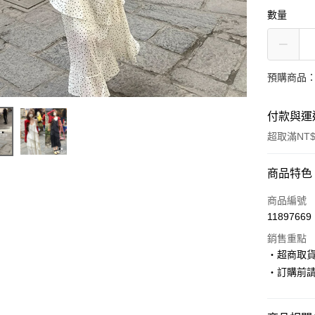
數量
預購商品：
付款與運
超取滿NT$
付款方式
商品特色
信用卡一
商品編號
11897669
超商取貨
銷售重點
LINE Pay
‧超商取
‧訂購前
Apple Pay
街口支付