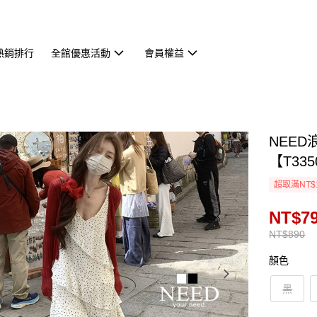
熱銷排行
全館優惠活動
會員權益
NEE
【T335
超取滿NT$
NT$7
NT$890
顏色
黑