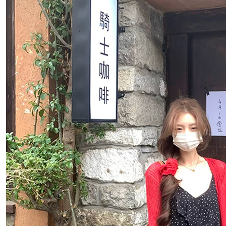
付客戶支
每筆NT$8
【注意事
離島取貨加
１．透過由
交易，需
每筆NT$8
求債權轉
２．關於
付款後7-1
https://aft
每筆NT$8
３．未成
「AFTE
宅配
任。
４．使用「
每筆NT$1
即時審查
結果請求
海外宅配
５．嚴禁
形，恩沛
動。