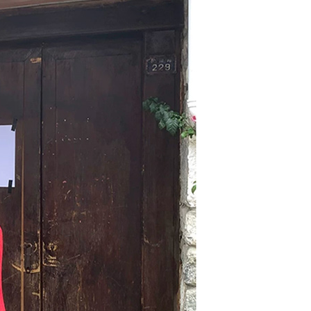
援中心」
https://netprotections.freshdesk.com/support/home
0，滿NT$1,500(含以上)免運費
項】
價40
恩沛科技股份有限公司提供之「AFTEE先享後付」服務完成之
依本服務之必要範圍內提供個人資料，並將交易相關給付款項請
0，滿NT$1,500(含以上)免運費
讓予恩沛科技股份有限公司。
個人資料處理事宜，請瀏覽以下網址：
1取貨
ee.tw/terms/#terms3
0，滿NT$1,500(含以上)免運費
年的使用者請事先徵得法定代理人或監護人之同意方可使用
E先享後付」，若未經同意申辦者引起之損失，本公司不負相關責
AFTEE先享後付」時，將依據個別帳號之用戶狀況，依本公司
00，滿NT$1,500(含以上)免運費
核予不同之上限額度；若仍有額度不足之情形，本公司將視審查
用戶進行身份認證。
查看運費
一人註冊多個帳號或使用他人資訊註冊。若發現惡意使用之情
科技股份有限公司將有權停止該用戶之使用額度並採取法律行