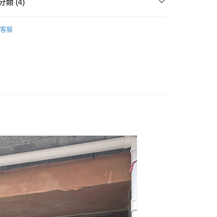
類 (4)
 ‧ New
⭐0715
y
客服
ECE / 洋裝 】
享後付
 全站商品
FTEE先享後付」】
 最新商品 】
先享後付是「在收到商品之後才付款」的支付方式。 讓您購物簡單
心！
：不需註冊會員、不需綁卡、不需儲值。
：只要手機號碼，簡訊認證，即可結帳。
：先確認商品／服務後，再付款。
付款
EE先享後付」結帳流程】
0，滿NT$1,500(含以上)免運費
方式選擇「AFTEE先享後付」後，將跳轉至「AFTEE先享後
頁面，進行簡訊認證並確認金額後，即可完成結帳。
家取貨
成立數日內，您將收到繳費通知簡訊。
費通知簡訊後14天內，點擊此簡訊中的連結，可透過四大超商
0，滿NT$1,500(含以上)免運費
網路銀行／等多元方式進行付款，方視為交易完成。
：結帳手續完成當下不需立刻繳費，但若您需要取消訂單，請聯
貨付款
的店家。未經商家同意取消之訂單仍視為有效，需透過AFTEE
繳納相關費用。
0，滿NT$1,500(含以上)免運費
否成功請以「AFTEE先享後付 」之結帳頁面顯示為準，若有關於
功／繳費後需取消欲退款等相關疑問，請聯繫「AFTEE先享後
爾富取貨