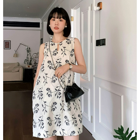
每筆NT$80，滿NT$1,500(含以上)免運費
【「AFTEE先享後付」結帳流程】
１．於結帳方式選擇「AFTEE先享後付」後，將跳轉至「AFTEE先享後付」
付款後全家取貨
結帳頁面，進行簡訊認證並確認金額後，即可完成結帳。
２．訂單成立數日內，您將收到繳費通知簡訊。
每筆NT$80，滿NT$1,500(含以上)免運費
３．收到繳費通知簡訊後14天內，點擊此簡訊中的連結，可透過四大超商／
ATM／網路銀行／等多元方式進行付款，方視為交易完成。
萊爾富取貨付款
※ 請注意：結帳手續完成當下不需立刻繳費，但若您需要取消訂單，請聯絡
每筆NT$80，滿NT$1,500(含以上)免運費
購買商品的店家。未經商家同意取消之訂單仍視為有效，需透過AFTEE先享
後付繳納相關費用。
付款後萊爾富取貨
※ 交易是否成功請以「AFTEE先享後付 」之結帳頁面顯示為準，若有關於
是否繳費成功／繳費後需取消欲退款等相關疑問，請聯繫「AFTEE先享後付
每筆NT$80，滿NT$1,500(含以上)免運費
客戶支援中心」
https://netprotections.freshdesk.com/support/home
離島取貨加價40
【注意事項】
１．透過由恩沛科技股份有限公司提供之「AFTEE先享後付」服務完成之交
每筆NT$80，滿NT$1,500(含以上)免運費
易，需依本服務之必要範圍內提供個人資料，並將交易相關給付款項請求債
權轉讓予恩沛科技股份有限公司。
付款後7-11取貨
２．關於個人資料處理事宜，請瀏覽以下網址：
每筆NT$80，滿NT$1,500(含以上)免運費
https://aftee.tw/terms/#terms3
３．未成年的使用者請事先徵得法定代理人或監護人之同意方可使用
宅配
「AFTEE先享後付」，若未經同意申辦者引起之損失，本公司不負相關責
任。
每筆NT$100，滿NT$1,500(含以上)免運費
４．使用「AFTEE先享後付」時，將依據個別帳號之用戶狀況，依本公司即
時審查核予不同之上限額度；若仍有額度不足之情形，本公司將視審查結果
海外宅配
查看運費
請求用戶進行身份認證。