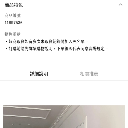
商品特色
信用卡一次付款
商品編號
超商取貨付款
11897536
LINE Pay
銷售重點
Apple Pay
‧超商取貨如有多次未取貨紀錄將加入黑名單。
‧訂購前請先詳讀購物說明，下單後即代表同意賣場規定。
街口支付
悠遊付
Google Pay
詳細說明
相關推薦
AFTEE先享後付
相關說明
【關於「AFTEE先享後付」】
ATM付款
AFTEE先享後付是「在收到商品之後才付款」的支付方式。 讓您購物簡單
便利好安心！
１．簡單：不需註冊會員、不需綁卡、不需儲值。
運送方式
２．便利：只要手機號碼，簡訊認證，即可結帳。
３．安心：先確認商品／服務後，再付款。
全家取貨付款