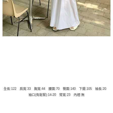
全長:122 肩寬:33 胸寬:44 腰圍:70 臀圍:140 下擺:105 袖長:20
袖口(有鬆緊):14-20 臂寬:23 內裡:無