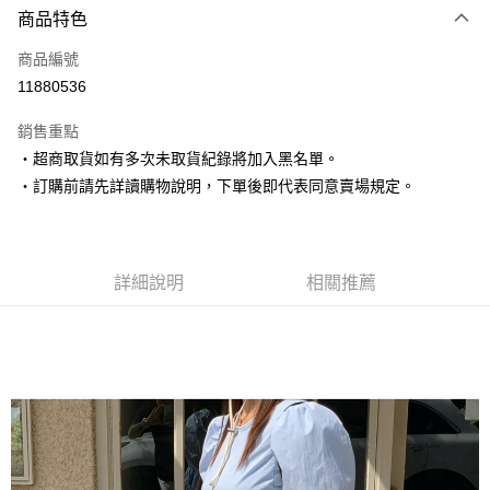
商品特色
信用卡一次付款
商品編號
超商取貨付款
11880536
LINE Pay
銷售重點
Apple Pay
‧超商取貨如有多次未取貨紀錄將加入黑名單。
‧訂購前請先詳讀購物說明，下單後即代表同意賣場規定。
街口支付
悠遊付
Google Pay
詳細說明
相關推薦
AFTEE先享後付
相關說明
【關於「AFTEE先享後付」】
ATM付款
AFTEE先享後付是「在收到商品之後才付款」的支付方式。 讓您購物簡單
便利好安心！
１．簡單：不需註冊會員、不需綁卡、不需儲值。
運送方式
２．便利：只要手機號碼，簡訊認證，即可結帳。
３．安心：先確認商品／服務後，再付款。
全家取貨付款