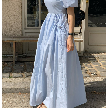
每筆NT$80，滿NT$1,500(含以上)免運費
【「AFTEE先享後付」結帳流程】
１．於結帳方式選擇「AFTEE先享後付」後，將跳轉至「AFTEE先享後付」
付款後全家取貨
結帳頁面，進行簡訊認證並確認金額後，即可完成結帳。
２．訂單成立數日內，您將收到繳費通知簡訊。
每筆NT$80，滿NT$1,500(含以上)免運費
３．收到繳費通知簡訊後14天內，點擊此簡訊中的連結，可透過四大超商／
ATM／網路銀行／等多元方式進行付款，方視為交易完成。
萊爾富取貨付款
※ 請注意：結帳手續完成當下不需立刻繳費，但若您需要取消訂單，請聯絡
每筆NT$80，滿NT$1,500(含以上)免運費
購買商品的店家。未經商家同意取消之訂單仍視為有效，需透過AFTEE先享
後付繳納相關費用。
付款後萊爾富取貨
※ 交易是否成功請以「AFTEE先享後付 」之結帳頁面顯示為準，若有關於
是否繳費成功／繳費後需取消欲退款等相關疑問，請聯繫「AFTEE先享後付
每筆NT$80，滿NT$1,500(含以上)免運費
客戶支援中心」
https://netprotections.freshdesk.com/support/home
離島取貨加價40
【注意事項】
１．透過由恩沛科技股份有限公司提供之「AFTEE先享後付」服務完成之交
每筆NT$80，滿NT$1,500(含以上)免運費
易，需依本服務之必要範圍內提供個人資料，並將交易相關給付款項請求債
權轉讓予恩沛科技股份有限公司。
付款後7-11取貨
２．關於個人資料處理事宜，請瀏覽以下網址：
每筆NT$80，滿NT$1,500(含以上)免運費
https://aftee.tw/terms/#terms3
３．未成年的使用者請事先徵得法定代理人或監護人之同意方可使用
宅配
「AFTEE先享後付」，若未經同意申辦者引起之損失，本公司不負相關責
任。
每筆NT$100，滿NT$1,500(含以上)免運費
４．使用「AFTEE先享後付」時，將依據個別帳號之用戶狀況，依本公司即
時審查核予不同之上限額度；若仍有額度不足之情形，本公司將視審查結果
海外宅配
查看運費
請求用戶進行身份認證。