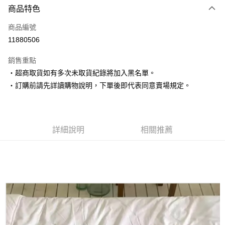
商品特色
信用卡一次付款
商品編號
超商取貨付款
11880506
LINE Pay
銷售重點
Apple Pay
‧超商取貨如有多次未取貨紀錄將加入黑名單。
‧訂購前請先詳讀購物說明，下單後即代表同意賣場規定。
街口支付
悠遊付
Google Pay
詳細說明
相關推薦
AFTEE先享後付
相關說明
【關於「AFTEE先享後付」】
ATM付款
AFTEE先享後付是「在收到商品之後才付款」的支付方式。 讓您購物簡單
便利好安心！
１．簡單：不需註冊會員、不需綁卡、不需儲值。
運送方式
２．便利：只要手機號碼，簡訊認證，即可結帳。
３．安心：先確認商品／服務後，再付款。
全家取貨付款