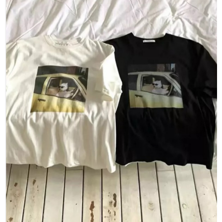
每筆NT$80，滿NT$1,500(含以上)免運費
【「AFTEE先享後付」結帳流程】
１．於結帳方式選擇「AFTEE先享後付」後，將跳轉至「AFTEE先享後付」
付款後全家取貨
結帳頁面，進行簡訊認證並確認金額後，即可完成結帳。
２．訂單成立數日內，您將收到繳費通知簡訊。
每筆NT$80，滿NT$1,500(含以上)免運費
３．收到繳費通知簡訊後14天內，點擊此簡訊中的連結，可透過四大超商／
ATM／網路銀行／等多元方式進行付款，方視為交易完成。
萊爾富取貨付款
※ 請注意：結帳手續完成當下不需立刻繳費，但若您需要取消訂單，請聯絡
每筆NT$80，滿NT$1,500(含以上)免運費
購買商品的店家。未經商家同意取消之訂單仍視為有效，需透過AFTEE先享
後付繳納相關費用。
付款後萊爾富取貨
※ 交易是否成功請以「AFTEE先享後付 」之結帳頁面顯示為準，若有關於
是否繳費成功／繳費後需取消欲退款等相關疑問，請聯繫「AFTEE先享後付
每筆NT$80，滿NT$1,500(含以上)免運費
客戶支援中心」
https://netprotections.freshdesk.com/support/home
離島取貨加價40
【注意事項】
１．透過由恩沛科技股份有限公司提供之「AFTEE先享後付」服務完成之交
每筆NT$80，滿NT$1,500(含以上)免運費
易，需依本服務之必要範圍內提供個人資料，並將交易相關給付款項請求債
權轉讓予恩沛科技股份有限公司。
付款後7-11取貨
２．關於個人資料處理事宜，請瀏覽以下網址：
每筆NT$80，滿NT$1,500(含以上)免運費
https://aftee.tw/terms/#terms3
３．未成年的使用者請事先徵得法定代理人或監護人之同意方可使用
宅配
「AFTEE先享後付」，若未經同意申辦者引起之損失，本公司不負相關責
任。
每筆NT$100，滿NT$1,500(含以上)免運費
４．使用「AFTEE先享後付」時，將依據個別帳號之用戶狀況，依本公司即
時審查核予不同之上限額度；若仍有額度不足之情形，本公司將視審查結果
海外宅配
查看運費
請求用戶進行身份認證。