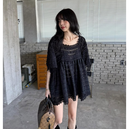
每筆NT$80，滿NT$1,500(含以上)免運費
【「AFTEE先享後付」結帳流程】
１．於結帳方式選擇「AFTEE先享後付」後，將跳轉至「AFTEE先享後付」
付款後全家取貨
結帳頁面，進行簡訊認證並確認金額後，即可完成結帳。
２．訂單成立數日內，您將收到繳費通知簡訊。
每筆NT$80，滿NT$1,500(含以上)免運費
３．收到繳費通知簡訊後14天內，點擊此簡訊中的連結，可透過四大超商／
ATM／網路銀行／等多元方式進行付款，方視為交易完成。
萊爾富取貨付款
※ 請注意：結帳手續完成當下不需立刻繳費，但若您需要取消訂單，請聯絡
每筆NT$80，滿NT$1,500(含以上)免運費
購買商品的店家。未經商家同意取消之訂單仍視為有效，需透過AFTEE先享
後付繳納相關費用。
付款後萊爾富取貨
※ 交易是否成功請以「AFTEE先享後付 」之結帳頁面顯示為準，若有關於
是否繳費成功／繳費後需取消欲退款等相關疑問，請聯繫「AFTEE先享後付
每筆NT$80，滿NT$1,500(含以上)免運費
客戶支援中心」
https://netprotections.freshdesk.com/support/home
離島取貨加價40
【注意事項】
１．透過由恩沛科技股份有限公司提供之「AFTEE先享後付」服務完成之交
每筆NT$80，滿NT$1,500(含以上)免運費
易，需依本服務之必要範圍內提供個人資料，並將交易相關給付款項請求債
權轉讓予恩沛科技股份有限公司。
付款後7-11取貨
２．關於個人資料處理事宜，請瀏覽以下網址：
每筆NT$80，滿NT$1,500(含以上)免運費
https://aftee.tw/terms/#terms3
３．未成年的使用者請事先徵得法定代理人或監護人之同意方可使用
宅配
「AFTEE先享後付」，若未經同意申辦者引起之損失，本公司不負相關責
任。
每筆NT$100，滿NT$1,500(含以上)免運費
４．使用「AFTEE先享後付」時，將依據個別帳號之用戶狀況，依本公司即
時審查核予不同之上限額度；若仍有額度不足之情形，本公司將視審查結果
海外宅配
查看運費
請求用戶進行身份認證。