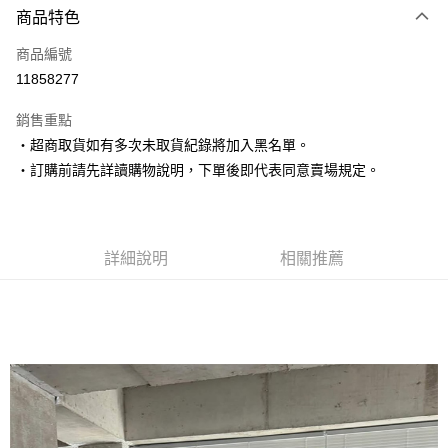
商品特色
信用卡一次付款
商品編號
超商取貨付款
11858277
LINE Pay
銷售重點
Apple Pay
‧超商取貨如有多次未取貨紀錄將加入黑名單。
‧訂購前請先詳讀購物說明，下單後即代表同意賣場規定。
街口支付
悠遊付
Google Pay
詳細說明
相關推薦
AFTEE先享後付
相關說明
【關於「AFTEE先享後付」】
ATM付款
AFTEE先享後付是「在收到商品之後才付款」的支付方式。 讓您購物簡單
便利好安心！
１．簡單：不需註冊會員、不需綁卡、不需儲值。
運送方式
２．便利：只要手機號碼，簡訊認證，即可結帳。
３．安心：先確認商品／服務後，再付款。
全家取貨付款