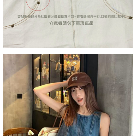
每筆NT$80，滿NT$1,500(含以上)免運費
【「AFTEE先享後付」結帳流程】
１．於結帳方式選擇「AFTEE先享後付」後，將跳轉至「AFTEE先享後付」
付款後全家取貨
結帳頁面，進行簡訊認證並確認金額後，即可完成結帳。
２．訂單成立數日內，您將收到繳費通知簡訊。
每筆NT$80，滿NT$1,500(含以上)免運費
３．收到繳費通知簡訊後14天內，點擊此簡訊中的連結，可透過四大超商／
ATM／網路銀行／等多元方式進行付款，方視為交易完成。
萊爾富取貨付款
※ 請注意：結帳手續完成當下不需立刻繳費，但若您需要取消訂單，請聯絡
每筆NT$80，滿NT$1,500(含以上)免運費
購買商品的店家。未經商家同意取消之訂單仍視為有效，需透過AFTEE先享
後付繳納相關費用。
付款後萊爾富取貨
※ 交易是否成功請以「AFTEE先享後付 」之結帳頁面顯示為準，若有關於
是否繳費成功／繳費後需取消欲退款等相關疑問，請聯繫「AFTEE先享後付
每筆NT$80，滿NT$1,500(含以上)免運費
客戶支援中心」
https://netprotections.freshdesk.com/support/home
離島取貨加價40
【注意事項】
１．透過由恩沛科技股份有限公司提供之「AFTEE先享後付」服務完成之交
每筆NT$80，滿NT$1,500(含以上)免運費
易，需依本服務之必要範圍內提供個人資料，並將交易相關給付款項請求債
權轉讓予恩沛科技股份有限公司。
付款後7-11取貨
２．關於個人資料處理事宜，請瀏覽以下網址：
每筆NT$80，滿NT$1,500(含以上)免運費
https://aftee.tw/terms/#terms3
３．未成年的使用者請事先徵得法定代理人或監護人之同意方可使用
宅配
「AFTEE先享後付」，若未經同意申辦者引起之損失，本公司不負相關責
任。
每筆NT$100，滿NT$1,500(含以上)免運費
４．使用「AFTEE先享後付」時，將依據個別帳號之用戶狀況，依本公司即
時審查核予不同之上限額度；若仍有額度不足之情形，本公司將視審查結果
海外宅配
查看運費
請求用戶進行身份認證。