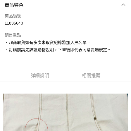
商品特色
信用卡一次付款
商品編號
超商取貨付款
11835640
LINE Pay
銷售重點
Apple Pay
‧超商取貨如有多次未取貨紀錄將加入黑名單。
‧訂購前請先詳讀購物說明，下單後即代表同意賣場規定。
街口支付
悠遊付
Google Pay
詳細說明
相關推薦
AFTEE先享後付
相關說明
【關於「AFTEE先享後付」】
ATM付款
AFTEE先享後付是「在收到商品之後才付款」的支付方式。 讓您購物簡單
便利好安心！
１．簡單：不需註冊會員、不需綁卡、不需儲值。
運送方式
２．便利：只要手機號碼，簡訊認證，即可結帳。
３．安心：先確認商品／服務後，再付款。
全家取貨付款