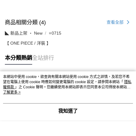
商品相關分類 (4)
查看全部
◣ 新品上架 ‧ New
⭐0715
【 ONE PIECE / 洋裝 】
本分類熱銷
全站排行
本網站中使用 cookie，欲查詢有關本網站使用 cookie 方式之詳情，及若您不希
熱門標籤
望在電腦上使用 cookie 時應如何變更電腦的 cookie 設定，請參閱本網站「
隱私
權條款
」之 Cookie 聲明。您繼續使用本網站即表示您同意本公司得按本網站使
用條款之 Cookie 聲明使用 cookie。
了解更多 >
我知道了