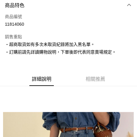
商品特色
信用卡一次付款
商品編號
超商取貨付款
11814060
LINE Pay
銷售重點
Apple Pay
‧超商取貨如有多次未取貨紀錄將加入黑名單。
‧訂購前請先詳讀購物說明，下單後即代表同意賣場規定。
街口支付
悠遊付
Google Pay
詳細說明
相關推薦
AFTEE先享後付
相關說明
【關於「AFTEE先享後付」】
ATM付款
AFTEE先享後付是「在收到商品之後才付款」的支付方式。 讓您購物簡單
便利好安心！
１．簡單：不需註冊會員、不需綁卡、不需儲值。
運送方式
２．便利：只要手機號碼，簡訊認證，即可結帳。
３．安心：先確認商品／服務後，再付款。
全家取貨付款