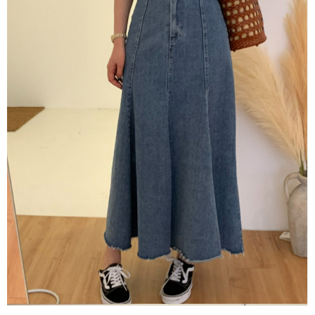
每筆NT$80，滿NT$1,500(含以上)免運費
【「AFTEE先享後付」結帳流程】
１．於結帳方式選擇「AFTEE先享後付」後，將跳轉至「AFTEE先享後付」
付款後全家取貨
結帳頁面，進行簡訊認證並確認金額後，即可完成結帳。
２．訂單成立數日內，您將收到繳費通知簡訊。
每筆NT$80，滿NT$1,500(含以上)免運費
３．收到繳費通知簡訊後14天內，點擊此簡訊中的連結，可透過四大超商／
ATM／網路銀行／等多元方式進行付款，方視為交易完成。
萊爾富取貨付款
※ 請注意：結帳手續完成當下不需立刻繳費，但若您需要取消訂單，請聯絡
每筆NT$80，滿NT$1,500(含以上)免運費
購買商品的店家。未經商家同意取消之訂單仍視為有效，需透過AFTEE先享
後付繳納相關費用。
付款後萊爾富取貨
※ 交易是否成功請以「AFTEE先享後付 」之結帳頁面顯示為準，若有關於
是否繳費成功／繳費後需取消欲退款等相關疑問，請聯繫「AFTEE先享後付
每筆NT$80，滿NT$1,500(含以上)免運費
客戶支援中心」
https://netprotections.freshdesk.com/support/home
離島取貨加價40
【注意事項】
１．透過由恩沛科技股份有限公司提供之「AFTEE先享後付」服務完成之交
每筆NT$80，滿NT$1,500(含以上)免運費
易，需依本服務之必要範圍內提供個人資料，並將交易相關給付款項請求債
權轉讓予恩沛科技股份有限公司。
付款後7-11取貨
２．關於個人資料處理事宜，請瀏覽以下網址：
每筆NT$80，滿NT$1,500(含以上)免運費
https://aftee.tw/terms/#terms3
３．未成年的使用者請事先徵得法定代理人或監護人之同意方可使用
宅配
「AFTEE先享後付」，若未經同意申辦者引起之損失，本公司不負相關責
任。
每筆NT$100，滿NT$1,500(含以上)免運費
４．使用「AFTEE先享後付」時，將依據個別帳號之用戶狀況，依本公司即
時審查核予不同之上限額度；若仍有額度不足之情形，本公司將視審查結果
海外宅配
查看運費
請求用戶進行身份認證。