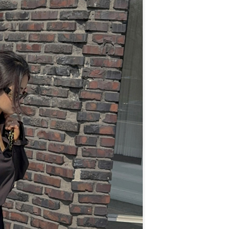
繳納相關費用。
0，滿NT$1,500(含以上)免運費
否成功請以「AFTEE先享後付 」之結帳頁面顯示為準，若有關於
功／繳費後需取消欲退款等相關疑問，請聯繫「AFTEE先享後
爾富取貨
援中心」
https://netprotections.freshdesk.com/support/home
0，滿NT$1,500(含以上)免運費
項】
價40
恩沛科技股份有限公司提供之「AFTEE先享後付」服務完成之
依本服務之必要範圍內提供個人資料，並將交易相關給付款項請
0，滿NT$1,500(含以上)免運費
讓予恩沛科技股份有限公司。
個人資料處理事宜，請瀏覽以下網址：
1取貨
ee.tw/terms/#terms3
0，滿NT$1,500(含以上)免運費
年的使用者請事先徵得法定代理人或監護人之同意方可使用
E先享後付」，若未經同意申辦者引起之損失，本公司不負相關責
AFTEE先享後付」時，將依據個別帳號之用戶狀況，依本公司
00，滿NT$1,500(含以上)免運費
核予不同之上限額度；若仍有額度不足之情形，本公司將視審查
用戶進行身份認證。
查看運費
一人註冊多個帳號或使用他人資訊註冊。若發現惡意使用之情
科技股份有限公司將有權停止該用戶之使用額度並採取法律行