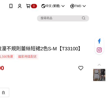
0
中文 (繁體)
TWD
浪漫不規則蕾絲短裙2色S-M【T33100】
1,500免運
國家/地區配送
90
白