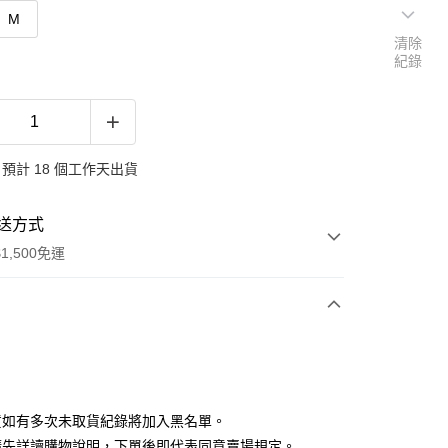
M
清除
紀錄
預計 18 個工作天出貨
送方式
1,500免運
次付款
付款
貨如有多次未取貨紀錄將加入黑名單。
請先詳讀購物說明，下單後即代表同意賣場規定。