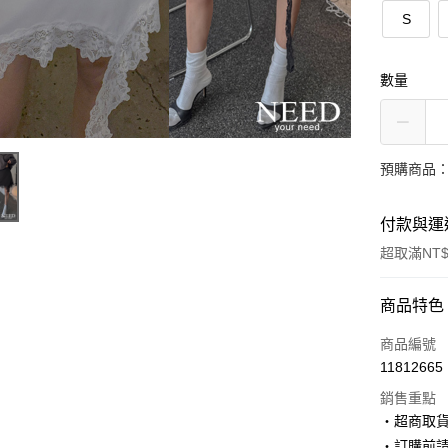
S
數量
預購商品：
付款與運
超取滿NT$
付款方式
商品特色
信用卡一
商品編號
11812665
超商取貨
銷售重點
LINE Pay
‧超商取
‧訂購前