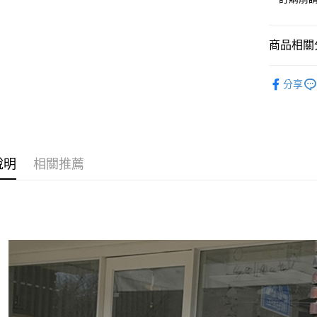
Apple Pay
街口支付
商品相關分
悠遊付
◣ 新品上架
Google Pa
分享
【 BOTTO
AFTEE先
◣ ALL /
相關說明
【關於「A
【 New /
ATM付款
AFTEE
說明
相關推薦
便利好安
１．簡單
２．便利
運送方式
３．安心
全家取貨
【「AFT
每筆NT$8
１．於結帳
付」結帳
付款後全
２．訂單
３．收到繳
每筆NT$8
／ATM／
※ 請注意
萊爾富取
絡購買商品