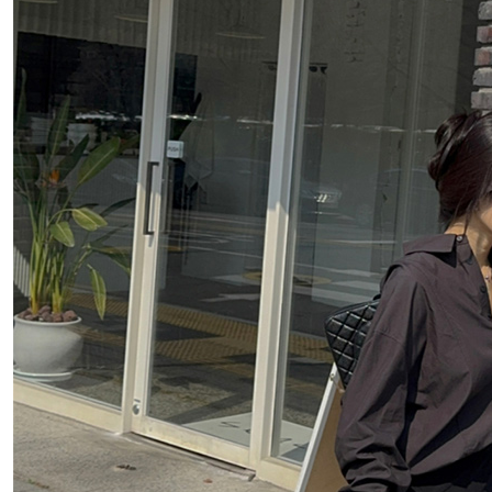
先享後付
每筆NT$8
※ 交易是
是否繳費成
付款後萊
付客戶支
每筆NT$8
【注意事
離島取貨加
１．透過由
交易，需
每筆NT$8
求債權轉
２．關於
付款後7-1
https://aft
每筆NT$8
３．未成
「AFTE
宅配
任。
４．使用「
每筆NT$1
即時審查
結果請求
海外宅配
５．嚴禁
形，恩沛
動。