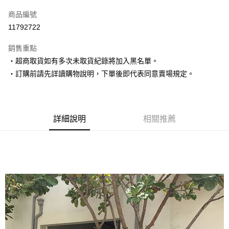
信用卡一次付款
商品編號
超商取貨付款
11792722
LINE Pay
銷售重點
Apple Pay
‧超商取貨如有多次未取貨紀錄將加入黑名單。
‧訂購前請先詳讀購物說明，下單後即代表同意賣場規定。
街口支付
悠遊付
Google Pay
詳細說明
相關推薦
AFTEE先享後付
相關說明
【關於「AFTEE先享後付」】
ATM付款
AFTEE先享後付是「在收到商品之後才付款」的支付方式。 讓您購物簡單
便利好安心！
１．簡單：不需註冊會員、不需綁卡、不需儲值。
運送方式
２．便利：只要手機號碼，簡訊認證，即可結帳。
３．安心：先確認商品／服務後，再付款。
全家取貨付款
每筆NT$80，滿NT$1,500(含以上)免運費
【「AFTEE先享後付」結帳流程】