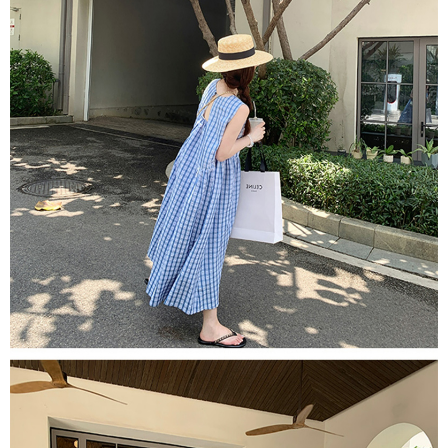
１．於結帳方式選擇「AFTEE先享後付」後，將跳轉至「AFTEE先享後付」
付款後全家取貨
結帳頁面，進行簡訊認證並確認金額後，即可完成結帳。
２．訂單成立數日內，您將收到繳費通知簡訊。
每筆NT$80，滿NT$1,500(含以上)免運費
３．收到繳費通知簡訊後14天內，點擊此簡訊中的連結，可透過四大超商／
ATM／網路銀行／等多元方式進行付款，方視為交易完成。
萊爾富取貨付款
※ 請注意：結帳手續完成當下不需立刻繳費，但若您需要取消訂單，請聯絡
每筆NT$80，滿NT$1,500(含以上)免運費
購買商品的店家。未經商家同意取消之訂單仍視為有效，需透過AFTEE先享
後付繳納相關費用。
付款後萊爾富取貨
※ 交易是否成功請以「AFTEE先享後付 」之結帳頁面顯示為準，若有關於
是否繳費成功／繳費後需取消欲退款等相關疑問，請聯繫「AFTEE先享後付
每筆NT$80，滿NT$1,500(含以上)免運費
客戶支援中心」
https://netprotections.freshdesk.com/support/home
離島取貨加價40
【注意事項】
１．透過由恩沛科技股份有限公司提供之「AFTEE先享後付」服務完成之交
每筆NT$80，滿NT$1,500(含以上)免運費
易，需依本服務之必要範圍內提供個人資料，並將交易相關給付款項請求債
權轉讓予恩沛科技股份有限公司。
付款後7-11取貨
２．關於個人資料處理事宜，請瀏覽以下網址：
每筆NT$80，滿NT$1,500(含以上)免運費
https://aftee.tw/terms/#terms3
３．未成年的使用者請事先徵得法定代理人或監護人之同意方可使用
宅配
「AFTEE先享後付」，若未經同意申辦者引起之損失，本公司不負相關責
任。
每筆NT$100，滿NT$1,500(含以上)免運費
４．使用「AFTEE先享後付」時，將依據個別帳號之用戶狀況，依本公司即
時審查核予不同之上限額度；若仍有額度不足之情形，本公司將視審查結果
海外宅配
查看運費
請求用戶進行身份認證。
５．嚴禁一人註冊多個帳號或使用他人資訊註冊。若發現惡意使用之情形，