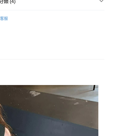
類 (4)
 ‧ New
★ 0708
y
客服
S / 連身褲 / 連身裙 】
享後付
 全站商品
FTEE先享後付」】
 最新商品 】
先享後付是「在收到商品之後才付款」的支付方式。 讓您購物簡單
心！
：不需註冊會員、不需綁卡、不需儲值。
：只要手機號碼，簡訊認證，即可結帳。
：先確認商品／服務後，再付款。
付款
EE先享後付」結帳流程】
0，滿NT$1,500(含以上)免運費
方式選擇「AFTEE先享後付」後，將跳轉至「AFTEE先享後
頁面，進行簡訊認證並確認金額後，即可完成結帳。
家取貨
成立數日內，您將收到繳費通知簡訊。
費通知簡訊後14天內，點擊此簡訊中的連結，可透過四大超商
0，滿NT$1,500(含以上)免運費
網路銀行／等多元方式進行付款，方視為交易完成。
：結帳手續完成當下不需立刻繳費，但若您需要取消訂單，請聯
貨付款
的店家。未經商家同意取消之訂單仍視為有效，需透過AFTEE
繳納相關費用。
0，滿NT$1,500(含以上)免運費
否成功請以「AFTEE先享後付 」之結帳頁面顯示為準，若有關於
功／繳費後需取消欲退款等相關疑問，請聯繫「AFTEE先享後
爾富取貨