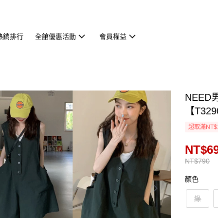
熱銷排行
全館優惠活動
會員權益
NEE
【T329
超取滿NT$
NT$6
NT$790
顏色
綠