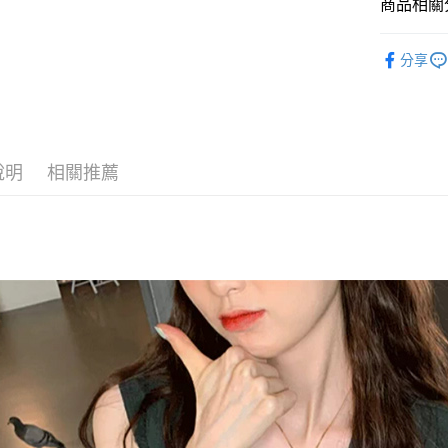
商品相關分
悠遊付
◣ 新品上架
Google Pa
分享
【 BRACE
AFTEE先
◣ ALL /
相關說明
【關於「A
【 New /
ATM付款
AFTEE
說明
相關推薦
便利好安
１．簡單
２．便利
運送方式
３．安心
全家取貨
【「AFT
每筆NT$8
１．於結帳
付」結帳
付款後全
２．訂單
３．收到繳
每筆NT$8
／ATM／
※ 請注意
萊爾富取
絡購買商品
先享後付
每筆NT$8
※ 交易是
是否繳費成
付款後萊