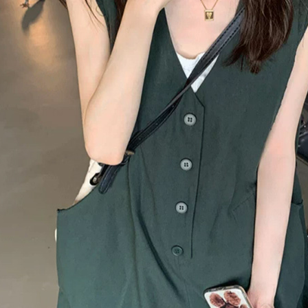
付客戶支
每筆NT$8
【注意事
離島取貨加
１．透過由
交易，需
每筆NT$8
求債權轉
２．關於
付款後7-1
https://aft
每筆NT$8
３．未成
「AFTE
宅配
任。
４．使用「
每筆NT$1
即時審查
結果請求
海外宅配
５．嚴禁
形，恩沛
動。