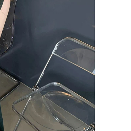
援中心」
https://netprotections.freshdesk.com/support/home
0，滿NT$1,500(含以上)免運費
項】
價40
恩沛科技股份有限公司提供之「AFTEE先享後付」服務完成之
依本服務之必要範圍內提供個人資料，並將交易相關給付款項請
0，滿NT$1,500(含以上)免運費
讓予恩沛科技股份有限公司。
個人資料處理事宜，請瀏覽以下網址：
1取貨
ee.tw/terms/#terms3
0，滿NT$1,500(含以上)免運費
年的使用者請事先徵得法定代理人或監護人之同意方可使用
E先享後付」，若未經同意申辦者引起之損失，本公司不負相關責
AFTEE先享後付」時，將依據個別帳號之用戶狀況，依本公司
00，滿NT$1,500(含以上)免運費
核予不同之上限額度；若仍有額度不足之情形，本公司將視審查
用戶進行身份認證。
查看運費
一人註冊多個帳號或使用他人資訊註冊。若發現惡意使用之情
科技股份有限公司將有權停止該用戶之使用額度並採取法律行