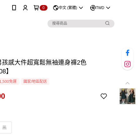
0
中文 (繁體)
TWD
D男孩感大件超寬鬆無袖連身褲2色
08】
1,500免運
國家/地區配送
90
黑