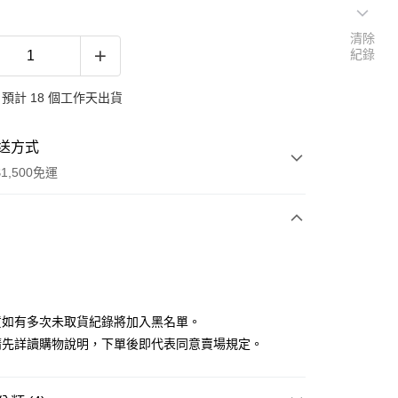
清除
紀錄
預計 18 個工作天出貨
送方式
1,500免運
次付款
付款
貨如有多次未取貨紀錄將加入黑名單。
請先詳讀購物說明，下單後即代表同意賣場規定。