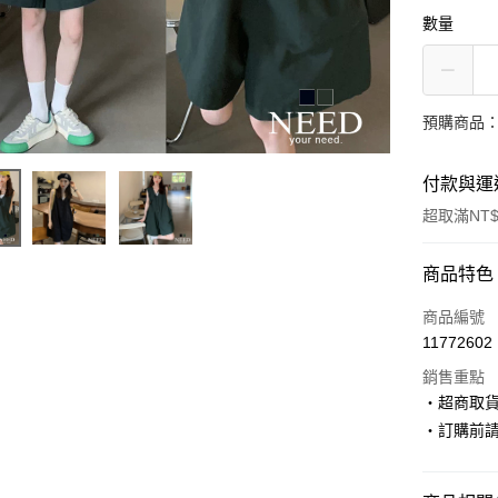
數量
預購商品：
付款與運
超取滿NT$
付款方式
商品特色
信用卡一
商品編號
11772602
超商取貨
銷售重點
LINE Pay
‧超商取
‧訂購前
Apple Pay
街口支付