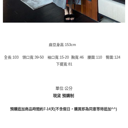
麻豆身高:153cm
全長:103 領口寬:39-50 袖口寬:15-20 胸寬:46 腰圍:110 臀圍:124
下擺寬:81
單位:公分
現貨 預購制
預購追加商品時間約7-14天(不含假日，購買即為同意等待追加^^)