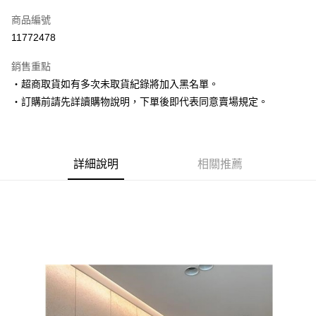
信用卡一次付款
商品編號
超商取貨付款
11772478
LINE Pay
銷售重點
Apple Pay
‧超商取貨如有多次未取貨紀錄將加入黑名單。
‧訂購前請先詳讀購物說明，下單後即代表同意賣場規定。
街口支付
悠遊付
Google Pay
詳細說明
相關推薦
AFTEE先享後付
相關說明
【關於「AFTEE先享後付」】
ATM付款
AFTEE先享後付是「在收到商品之後才付款」的支付方式。 讓您購物簡單
便利好安心！
１．簡單：不需註冊會員、不需綁卡、不需儲值。
運送方式
２．便利：只要手機號碼，簡訊認證，即可結帳。
３．安心：先確認商品／服務後，再付款。
全家取貨付款
每筆NT$80，滿NT$1,500(含以上)免運費
【「AFTEE先享後付」結帳流程】