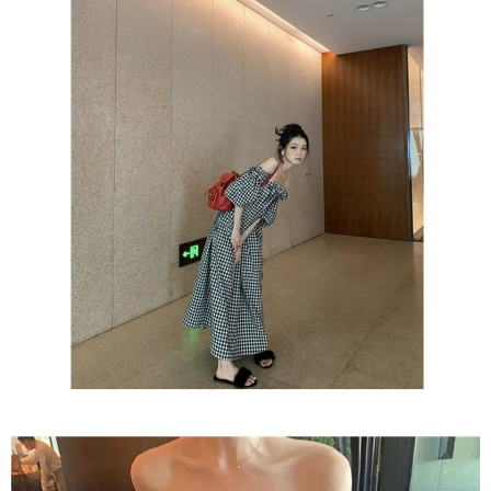
１．於結帳方式選擇「AFTEE先享後付」後，將跳轉至「AFTEE先享後付」
付款後全家取貨
結帳頁面，進行簡訊認證並確認金額後，即可完成結帳。
２．訂單成立數日內，您將收到繳費通知簡訊。
每筆NT$80，滿NT$1,500(含以上)免運費
３．收到繳費通知簡訊後14天內，點擊此簡訊中的連結，可透過四大超商／
ATM／網路銀行／等多元方式進行付款，方視為交易完成。
萊爾富取貨付款
※ 請注意：結帳手續完成當下不需立刻繳費，但若您需要取消訂單，請聯絡
每筆NT$80，滿NT$1,500(含以上)免運費
購買商品的店家。未經商家同意取消之訂單仍視為有效，需透過AFTEE先享
後付繳納相關費用。
付款後萊爾富取貨
※ 交易是否成功請以「AFTEE先享後付 」之結帳頁面顯示為準，若有關於
是否繳費成功／繳費後需取消欲退款等相關疑問，請聯繫「AFTEE先享後付
每筆NT$80，滿NT$1,500(含以上)免運費
客戶支援中心」
https://netprotections.freshdesk.com/support/home
離島取貨加價40
【注意事項】
１．透過由恩沛科技股份有限公司提供之「AFTEE先享後付」服務完成之交
每筆NT$80，滿NT$1,500(含以上)免運費
易，需依本服務之必要範圍內提供個人資料，並將交易相關給付款項請求債
權轉讓予恩沛科技股份有限公司。
付款後7-11取貨
２．關於個人資料處理事宜，請瀏覽以下網址：
每筆NT$80，滿NT$1,500(含以上)免運費
https://aftee.tw/terms/#terms3
３．未成年的使用者請事先徵得法定代理人或監護人之同意方可使用
宅配
「AFTEE先享後付」，若未經同意申辦者引起之損失，本公司不負相關責
任。
每筆NT$100，滿NT$1,500(含以上)免運費
４．使用「AFTEE先享後付」時，將依據個別帳號之用戶狀況，依本公司即
時審查核予不同之上限額度；若仍有額度不足之情形，本公司將視審查結果
海外宅配
查看運費
請求用戶進行身份認證。
５．嚴禁一人註冊多個帳號或使用他人資訊註冊。若發現惡意使用之情形，