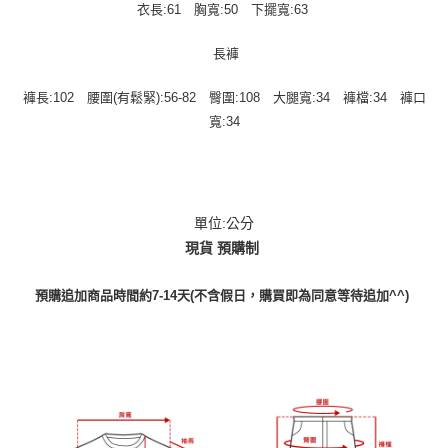
衣長:61 胸寬:50 下擺寬:63
長褲
褲長:102 腰圍(有鬆緊):56-82 臀圍:108 大腿寬:34 褲檔:34 褲口
寬:34
單位:公分
現貨 預購制
預購追加商品時間約7-14天(不含假日，購買即為同意等待追加^^)