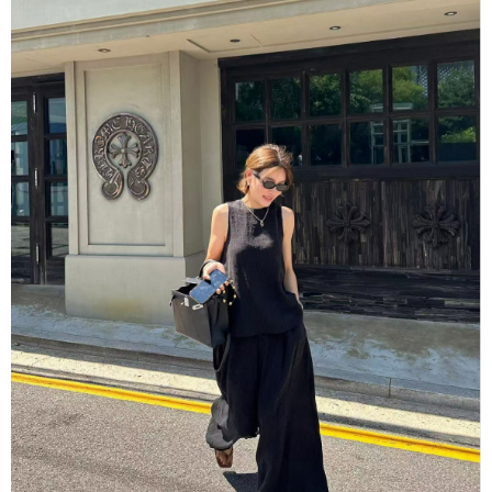
每筆NT$80，滿NT$1,500(含以上)免運費
【「AFTEE先享後付」結帳流程】
１．於結帳方式選擇「AFTEE先享後付」後，將跳轉至「AFTEE先享後付」
付款後全家取貨
結帳頁面，進行簡訊認證並確認金額後，即可完成結帳。
２．訂單成立數日內，您將收到繳費通知簡訊。
每筆NT$80，滿NT$1,500(含以上)免運費
３．收到繳費通知簡訊後14天內，點擊此簡訊中的連結，可透過四大超商／
ATM／網路銀行／等多元方式進行付款，方視為交易完成。
萊爾富取貨付款
※ 請注意：結帳手續完成當下不需立刻繳費，但若您需要取消訂單，請聯絡
每筆NT$80，滿NT$1,500(含以上)免運費
購買商品的店家。未經商家同意取消之訂單仍視為有效，需透過AFTEE先享
後付繳納相關費用。
付款後萊爾富取貨
※ 交易是否成功請以「AFTEE先享後付 」之結帳頁面顯示為準，若有關於
是否繳費成功／繳費後需取消欲退款等相關疑問，請聯繫「AFTEE先享後付
每筆NT$80，滿NT$1,500(含以上)免運費
客戶支援中心」
https://netprotections.freshdesk.com/support/home
離島取貨加價40
【注意事項】
１．透過由恩沛科技股份有限公司提供之「AFTEE先享後付」服務完成之交
每筆NT$80，滿NT$1,500(含以上)免運費
易，需依本服務之必要範圍內提供個人資料，並將交易相關給付款項請求債
權轉讓予恩沛科技股份有限公司。
付款後7-11取貨
２．關於個人資料處理事宜，請瀏覽以下網址：
每筆NT$80，滿NT$1,500(含以上)免運費
https://aftee.tw/terms/#terms3
３．未成年的使用者請事先徵得法定代理人或監護人之同意方可使用
宅配
「AFTEE先享後付」，若未經同意申辦者引起之損失，本公司不負相關責
任。
每筆NT$100，滿NT$1,500(含以上)免運費
４．使用「AFTEE先享後付」時，將依據個別帳號之用戶狀況，依本公司即
時審查核予不同之上限額度；若仍有額度不足之情形，本公司將視審查結果
海外宅配
查看運費
請求用戶進行身份認證。