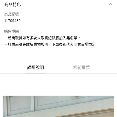
商品特色
信用卡一次付款
商品編號
超商取貨付款
11709489
LINE Pay
銷售重點
Apple Pay
‧超商取貨如有多次未取貨紀錄將加入黑名單。
‧訂購前請先詳讀購物說明，下單後即代表同意賣場規定。
街口支付
悠遊付
Google Pay
詳細說明
相關推薦
AFTEE先享後付
相關說明
【關於「AFTEE先享後付」】
ATM付款
AFTEE先享後付是「在收到商品之後才付款」的支付方式。 讓您購物簡單
便利好安心！
１．簡單：不需註冊會員、不需綁卡、不需儲值。
運送方式
２．便利：只要手機號碼，簡訊認證，即可結帳。
３．安心：先確認商品／服務後，再付款。
全家取貨付款