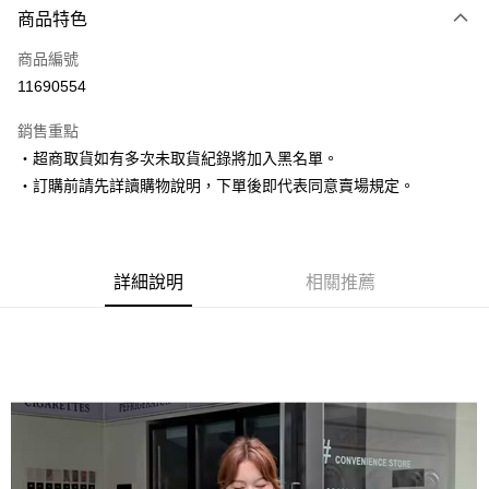
商品特色
信用卡一次付款
商品編號
超商取貨付款
11690554
LINE Pay
銷售重點
Apple Pay
‧超商取貨如有多次未取貨紀錄將加入黑名單。
‧訂購前請先詳讀購物說明，下單後即代表同意賣場規定。
街口支付
悠遊付
Google Pay
詳細說明
相關推薦
AFTEE先享後付
相關說明
【關於「AFTEE先享後付」】
ATM付款
AFTEE先享後付是「在收到商品之後才付款」的支付方式。 讓您購物簡單
便利好安心！
１．簡單：不需註冊會員、不需綁卡、不需儲值。
運送方式
２．便利：只要手機號碼，簡訊認證，即可結帳。
３．安心：先確認商品／服務後，再付款。
全家取貨付款