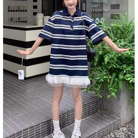
每筆NT$80，滿NT$1,500(含以上)免運費
【「AFTEE先享後付」結帳流程】
１．於結帳方式選擇「AFTEE先享後付」後，將跳轉至「AFTEE先享後付」
付款後全家取貨
結帳頁面，進行簡訊認證並確認金額後，即可完成結帳。
２．訂單成立數日內，您將收到繳費通知簡訊。
每筆NT$80，滿NT$1,500(含以上)免運費
３．收到繳費通知簡訊後14天內，點擊此簡訊中的連結，可透過四大超商／
ATM／網路銀行／等多元方式進行付款，方視為交易完成。
萊爾富取貨付款
※ 請注意：結帳手續完成當下不需立刻繳費，但若您需要取消訂單，請聯絡
每筆NT$80，滿NT$1,500(含以上)免運費
購買商品的店家。未經商家同意取消之訂單仍視為有效，需透過AFTEE先享
後付繳納相關費用。
付款後萊爾富取貨
※ 交易是否成功請以「AFTEE先享後付 」之結帳頁面顯示為準，若有關於
是否繳費成功／繳費後需取消欲退款等相關疑問，請聯繫「AFTEE先享後付
每筆NT$80，滿NT$1,500(含以上)免運費
客戶支援中心」
https://netprotections.freshdesk.com/support/home
離島取貨加價40
【注意事項】
１．透過由恩沛科技股份有限公司提供之「AFTEE先享後付」服務完成之交
每筆NT$80，滿NT$1,500(含以上)免運費
易，需依本服務之必要範圍內提供個人資料，並將交易相關給付款項請求債
權轉讓予恩沛科技股份有限公司。
付款後7-11取貨
２．關於個人資料處理事宜，請瀏覽以下網址：
每筆NT$80，滿NT$1,500(含以上)免運費
https://aftee.tw/terms/#terms3
３．未成年的使用者請事先徵得法定代理人或監護人之同意方可使用
宅配
「AFTEE先享後付」，若未經同意申辦者引起之損失，本公司不負相關責
任。
每筆NT$100，滿NT$1,500(含以上)免運費
４．使用「AFTEE先享後付」時，將依據個別帳號之用戶狀況，依本公司即
時審查核予不同之上限額度；若仍有額度不足之情形，本公司將視審查結果
海外宅配
查看運費
請求用戶進行身份認證。