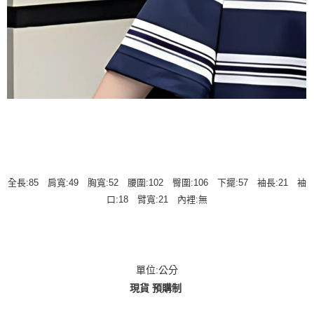
全長:85 肩寬:49 胸寬:52 腰圍:102 臀圍:106 下擺:57 袖長:21 袖
口:18 臂寬:21 內裡:無
單位:公分
現貨 預購制