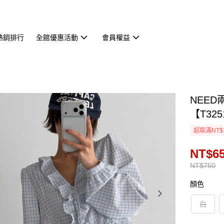
熱銷排行
全館優惠活動
會員權益
NEE
【T325
超取滿NT$
NT$6
NT$750
顏色
白