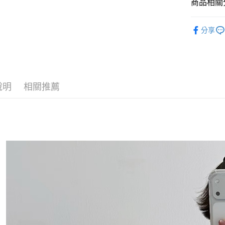
商品相關分
悠遊付
◣ 新品上架
Google Pa
分享
【 TOP /
AFTEE先
◣ ALL /
相關說明
【關於「A
【 New /
ATM付款
AFTEE
說明
相關推薦
便利好安
１．簡單
２．便利
運送方式
３．安心
全家取貨
【「AFT
每筆NT$8
１．於結帳
付」結帳
付款後全
２．訂單
３．收到繳
每筆NT$8
／ATM／
※ 請注意
萊爾富取
絡購買商品
先享後付
每筆NT$8
※ 交易是
是否繳費成
付款後萊