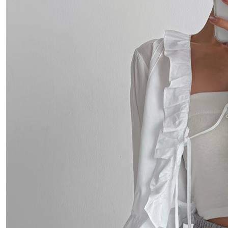
付客戶支
每筆NT$8
【注意事
離島取貨加
１．透過由
交易，需
每筆NT$8
求債權轉
２．關於
付款後7-1
https://aft
每筆NT$8
３．未成
「AFTE
宅配
任。
４．使用「
每筆NT$1
即時審查
結果請求
海外宅配
５．嚴禁
形，恩沛
動。