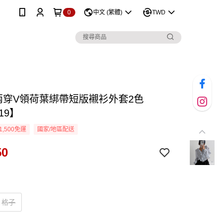
0
中文 (繁體)
TWD
D兩穿V領荷葉綁帶短版襯衫外套2色
19】
1,500免運
國家/地區配送
50
格子