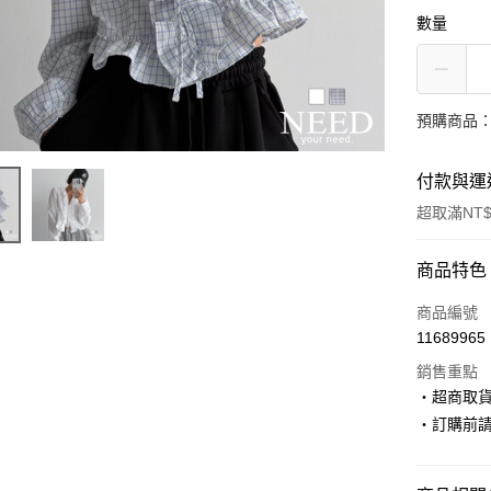
數量
預購商品：
付款與運
超取滿NT$
付款方式
商品特色
信用卡一
商品編號
11689965
超商取貨
銷售重點
LINE Pay
‧超商取
‧訂購前
Apple Pay
街口支付