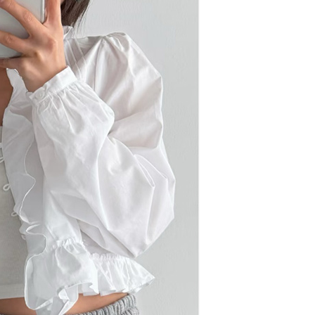
援中心」
https://netprotections.freshdesk.com/support/home
0，滿NT$1,500(含以上)免運費
項】
價40
恩沛科技股份有限公司提供之「AFTEE先享後付」服務完成之
依本服務之必要範圍內提供個人資料，並將交易相關給付款項請
0，滿NT$1,500(含以上)免運費
讓予恩沛科技股份有限公司。
個人資料處理事宜，請瀏覽以下網址：
1取貨
ee.tw/terms/#terms3
0，滿NT$1,500(含以上)免運費
年的使用者請事先徵得法定代理人或監護人之同意方可使用
E先享後付」，若未經同意申辦者引起之損失，本公司不負相關責
AFTEE先享後付」時，將依據個別帳號之用戶狀況，依本公司
00，滿NT$1,500(含以上)免運費
核予不同之上限額度；若仍有額度不足之情形，本公司將視審查
用戶進行身份認證。
查看運費
一人註冊多個帳號或使用他人資訊註冊。若發現惡意使用之情
科技股份有限公司將有權停止該用戶之使用額度並採取法律行