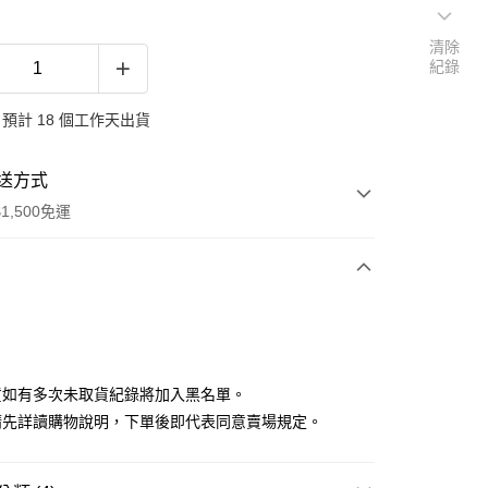
清除
紀錄
預計 18 個工作天出貨
送方式
1,500免運
次付款
付款
貨如有多次未取貨紀錄將加入黑名單。
請先詳讀購物說明，下單後即代表同意賣場規定。