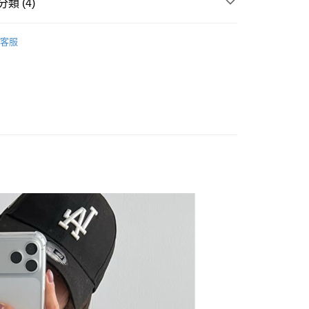
類 (4)
 ‧ New
⭐0715
y
客服
 上衣 】
享後付
 全站商品
FTEE先享後付」】
 最新商品 】
先享後付是「在收到商品之後才付款」的支付方式。 讓您購物簡單
心！
：不需註冊會員、不需綁卡、不需儲值。
：只要手機號碼，簡訊認證，即可結帳。
：先確認商品／服務後，再付款。
付款
EE先享後付」結帳流程】
0，滿NT$1,500(含以上)免運費
方式選擇「AFTEE先享後付」後，將跳轉至「AFTEE先享後
頁面，進行簡訊認證並確認金額後，即可完成結帳。
家取貨
成立數日內，您將收到繳費通知簡訊。
費通知簡訊後14天內，點擊此簡訊中的連結，可透過四大超商
0，滿NT$1,500(含以上)免運費
網路銀行／等多元方式進行付款，方視為交易完成。
：結帳手續完成當下不需立刻繳費，但若您需要取消訂單，請聯
貨付款
的店家。未經商家同意取消之訂單仍視為有效，需透過AFTEE
繳納相關費用。
0，滿NT$1,500(含以上)免運費
否成功請以「AFTEE先享後付 」之結帳頁面顯示為準，若有關於
功／繳費後需取消欲退款等相關疑問，請聯繫「AFTEE先享後
爾富取貨