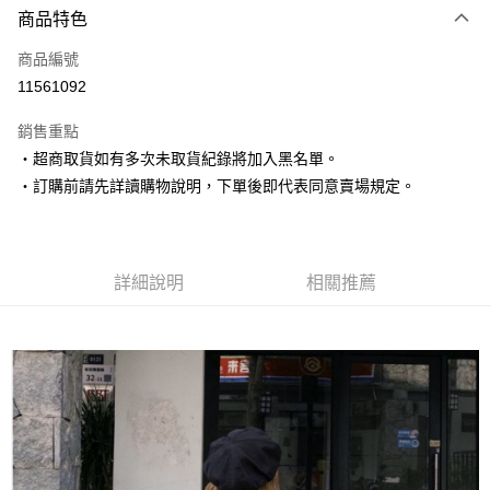
商品特色
信用卡一次付款
商品編號
超商取貨付款
11561092
LINE Pay
銷售重點
Apple Pay
‧超商取貨如有多次未取貨紀錄將加入黑名單。
‧訂購前請先詳讀購物說明，下單後即代表同意賣場規定。
街口支付
悠遊付
Google Pay
詳細說明
相關推薦
AFTEE先享後付
相關說明
【關於「AFTEE先享後付」】
ATM付款
AFTEE先享後付是「在收到商品之後才付款」的支付方式。 讓您購物簡單
便利好安心！
１．簡單：不需註冊會員、不需綁卡、不需儲值。
運送方式
２．便利：只要手機號碼，簡訊認證，即可結帳。
３．安心：先確認商品／服務後，再付款。
全家取貨付款