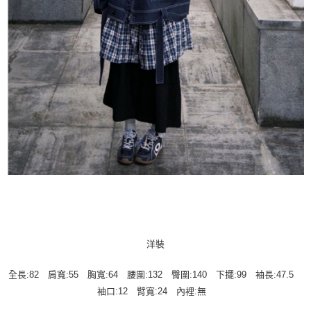
洋裝
全長:82 肩寬:55 胸寬:64 腰圍:132 臀圍:140 下擺:99 袖長:47.5
袖口:12 臂寬:24 內裡:無