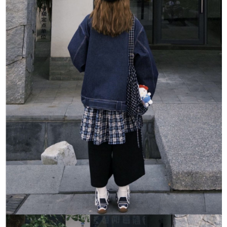
每筆NT$80，滿NT$1,500(含以上)免運費
【「AFTEE先享後付」結帳流程】
１．於結帳方式選擇「AFTEE先享後付」後，將跳轉至「AFTEE先享後付」
付款後全家取貨
結帳頁面，進行簡訊認證並確認金額後，即可完成結帳。
２．訂單成立數日內，您將收到繳費通知簡訊。
每筆NT$80，滿NT$1,500(含以上)免運費
３．收到繳費通知簡訊後14天內，點擊此簡訊中的連結，可透過四大超商／
ATM／網路銀行／等多元方式進行付款，方視為交易完成。
萊爾富取貨付款
※ 請注意：結帳手續完成當下不需立刻繳費，但若您需要取消訂單，請聯絡
每筆NT$80，滿NT$1,500(含以上)免運費
購買商品的店家。未經商家同意取消之訂單仍視為有效，需透過AFTEE先享
後付繳納相關費用。
付款後萊爾富取貨
※ 交易是否成功請以「AFTEE先享後付 」之結帳頁面顯示為準，若有關於
是否繳費成功／繳費後需取消欲退款等相關疑問，請聯繫「AFTEE先享後付
每筆NT$80，滿NT$1,500(含以上)免運費
客戶支援中心」
https://netprotections.freshdesk.com/support/home
離島取貨加價40
【注意事項】
１．透過由恩沛科技股份有限公司提供之「AFTEE先享後付」服務完成之交
每筆NT$80，滿NT$1,500(含以上)免運費
易，需依本服務之必要範圍內提供個人資料，並將交易相關給付款項請求債
權轉讓予恩沛科技股份有限公司。
付款後7-11取貨
２．關於個人資料處理事宜，請瀏覽以下網址：
每筆NT$80，滿NT$1,500(含以上)免運費
https://aftee.tw/terms/#terms3
３．未成年的使用者請事先徵得法定代理人或監護人之同意方可使用
宅配
「AFTEE先享後付」，若未經同意申辦者引起之損失，本公司不負相關責
任。
每筆NT$100，滿NT$1,500(含以上)免運費
４．使用「AFTEE先享後付」時，將依據個別帳號之用戶狀況，依本公司即
時審查核予不同之上限額度；若仍有額度不足之情形，本公司將視審查結果
海外宅配
查看運費
請求用戶進行身份認證。