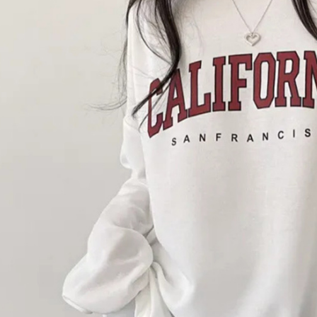
【注意事
離島取貨加
１．透過由
交易，需
每筆NT$8
求債權轉
２．關於
付款後7-1
https://aft
每筆NT$8
３．未成
「AFTE
宅配
任。
４．使用「
每筆NT$1
即時審查
結果請求
海外宅配
５．嚴禁
形，恩沛
動。