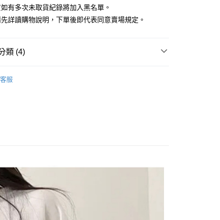
貨如有多次未取貨紀錄將加入黑名單。
y
請先詳讀購物說明，下單後即代表同意賣場規定。
享後付
類 (4)
FTEE先享後付」】
先享後付是「在收到商品之後才付款」的支付方式。 讓您購物簡單
賣追加單品
心！
客服
：不需註冊會員、不需綁卡、不需儲值。
 上衣 】
：只要手機號碼，簡訊認證，即可結帳。
：先確認商品／服務後，再付款。
 全站商品
付款
EE先享後付」結帳流程】
 最新商品 】
0，滿NT$1,500(含以上)免運費
方式選擇「AFTEE先享後付」後，將跳轉至「AFTEE先享後
頁面，進行簡訊認證並確認金額後，即可完成結帳。
家取貨
成立數日內，您將收到繳費通知簡訊。
費通知簡訊後14天內，點擊此簡訊中的連結，可透過四大超商
0，滿NT$1,500(含以上)免運費
網路銀行／等多元方式進行付款，方視為交易完成。
：結帳手續完成當下不需立刻繳費，但若您需要取消訂單，請聯
貨付款
的店家。未經商家同意取消之訂單仍視為有效，需透過AFTEE
繳納相關費用。
0，滿NT$1,500(含以上)免運費
否成功請以「AFTEE先享後付 」之結帳頁面顯示為準，若有關於
功／繳費後需取消欲退款等相關疑問，請聯繫「AFTEE先享後
爾富取貨
援中心」
https://netprotections.freshdesk.com/support/home
0，滿NT$1,500(含以上)免運費