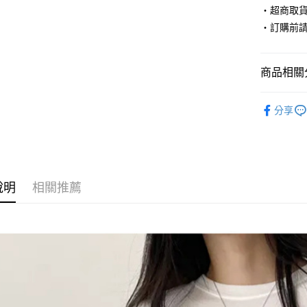
‧超商取
Google Pa
‧訂購前
AFTEE先
相關說明
商品相關分
【關於「A
ATM付款
AFTEE
◣ 秋冬熱
便利好安
分享
１．簡單
【 TOP /
２．便利
運送方式
３．安心
◣ ALL /
全家取貨
【「AFT
【 New /
每筆NT$8
１．於結帳
付」結帳
說明
相關推薦
付款後全
２．訂單
３．收到繳
每筆NT$8
／ATM／
※ 請注意
萊爾富取
絡購買商品
先享後付
每筆NT$8
※ 交易是
是否繳費成
付款後萊
付客戶支
每筆NT$8