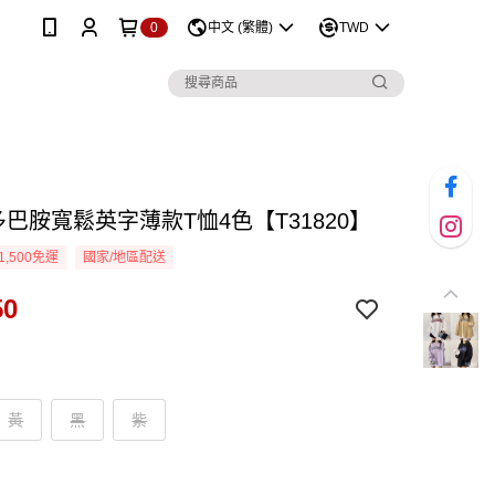
0
中文 (繁體)
TWD
多巴胺寬鬆英字薄款T恤4色【T31820】
1,500免運
國家/地區配送
50
黃
黑
紫