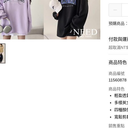
預購商品：
付款與運
超取滿NT$
付款方式
商品特色
信用卡一
商品編號
11560878
超商取貨
商品特色
LINE Pay
輕盈透
多樣英
Apple Pay
四種顏
街口支付
寬鬆剪
悠遊付
銷售重點