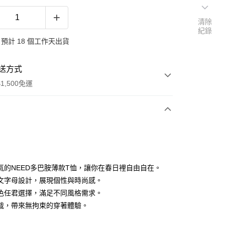
清除
紀錄
預計 18 個工作天出貨
送方式
1,500免運
次付款
付款
氣的NEED多巴胺薄款T恤，讓你在春日裡自由自在。
文字母設計，展現個性與時尚感。
色任君選擇，滿足不同風格需求。
裁，帶來無拘束的穿著體驗。