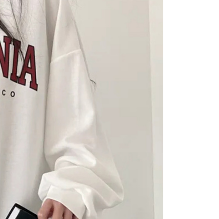
項】
價40
恩沛科技股份有限公司提供之「AFTEE先享後付」服務完成之
依本服務之必要範圍內提供個人資料，並將交易相關給付款項請
0，滿NT$1,500(含以上)免運費
讓予恩沛科技股份有限公司。
個人資料處理事宜，請瀏覽以下網址：
1取貨
ee.tw/terms/#terms3
0，滿NT$1,500(含以上)免運費
年的使用者請事先徵得法定代理人或監護人之同意方可使用
E先享後付」，若未經同意申辦者引起之損失，本公司不負相關責
AFTEE先享後付」時，將依據個別帳號之用戶狀況，依本公司
00，滿NT$1,500(含以上)免運費
核予不同之上限額度；若仍有額度不足之情形，本公司將視審查
用戶進行身份認證。
查看運費
一人註冊多個帳號或使用他人資訊註冊。若發現惡意使用之情
科技股份有限公司將有權停止該用戶之使用額度並採取法律行