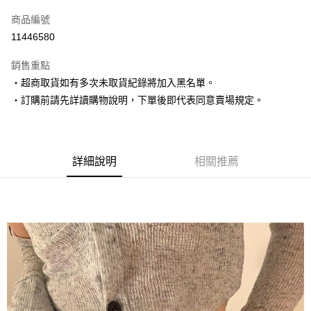
信用卡一次付款
商品編號
超商取貨付款
11446580
LINE Pay
銷售重點
Apple Pay
‧超商取貨如有多次未取貨紀錄將加入黑名單。
‧訂購前請先詳讀購物說明，下單後即代表同意賣場規定。
街口支付
悠遊付
Google Pay
詳細說明
相關推薦
AFTEE先享後付
相關說明
【關於「AFTEE先享後付」】
ATM付款
AFTEE先享後付是「在收到商品之後才付款」的支付方式。 讓您購物簡單
便利好安心！
１．簡單：不需註冊會員、不需綁卡、不需儲值。
運送方式
２．便利：只要手機號碼，簡訊認證，即可結帳。
３．安心：先確認商品／服務後，再付款。
全家取貨付款
每筆NT$80，滿NT$1,500(含以上)免運費
【「AFTEE先享後付」結帳流程】