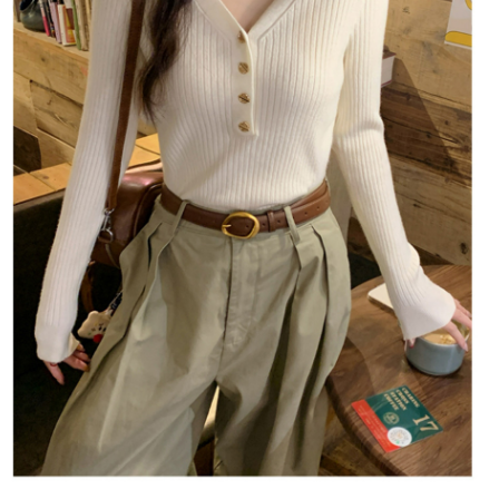
１．於結帳方式選擇「AFTEE先享後付」後，將跳轉至「AFTEE先享後付」
付款後全家取貨
結帳頁面，進行簡訊認證並確認金額後，即可完成結帳。
２．訂單成立數日內，您將收到繳費通知簡訊。
每筆NT$80，滿NT$1,500(含以上)免運費
３．收到繳費通知簡訊後14天內，點擊此簡訊中的連結，可透過四大超商／
ATM／網路銀行／等多元方式進行付款，方視為交易完成。
萊爾富取貨付款
※ 請注意：結帳手續完成當下不需立刻繳費，但若您需要取消訂單，請聯絡
每筆NT$80，滿NT$1,500(含以上)免運費
購買商品的店家。未經商家同意取消之訂單仍視為有效，需透過AFTEE先享
後付繳納相關費用。
付款後萊爾富取貨
※ 交易是否成功請以「AFTEE先享後付 」之結帳頁面顯示為準，若有關於
是否繳費成功／繳費後需取消欲退款等相關疑問，請聯繫「AFTEE先享後付
每筆NT$80，滿NT$1,500(含以上)免運費
客戶支援中心」
https://netprotections.freshdesk.com/support/home
離島取貨加價40
【注意事項】
１．透過由恩沛科技股份有限公司提供之「AFTEE先享後付」服務完成之交
每筆NT$80，滿NT$1,500(含以上)免運費
易，需依本服務之必要範圍內提供個人資料，並將交易相關給付款項請求債
權轉讓予恩沛科技股份有限公司。
付款後7-11取貨
２．關於個人資料處理事宜，請瀏覽以下網址：
每筆NT$80，滿NT$1,500(含以上)免運費
https://aftee.tw/terms/#terms3
３．未成年的使用者請事先徵得法定代理人或監護人之同意方可使用
宅配
「AFTEE先享後付」，若未經同意申辦者引起之損失，本公司不負相關責
任。
每筆NT$100，滿NT$1,500(含以上)免運費
４．使用「AFTEE先享後付」時，將依據個別帳號之用戶狀況，依本公司即
時審查核予不同之上限額度；若仍有額度不足之情形，本公司將視審查結果
海外宅配
查看運費
請求用戶進行身份認證。
５．嚴禁一人註冊多個帳號或使用他人資訊註冊。若發現惡意使用之情形，