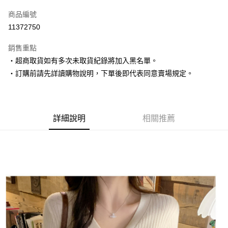
信用卡一次付款
商品編號
超商取貨付款
11372750
LINE Pay
銷售重點
Apple Pay
‧超商取貨如有多次未取貨紀錄將加入黑名單。
‧訂購前請先詳讀購物說明，下單後即代表同意賣場規定。
街口支付
悠遊付
Google Pay
詳細說明
相關推薦
AFTEE先享後付
相關說明
【關於「AFTEE先享後付」】
ATM付款
AFTEE先享後付是「在收到商品之後才付款」的支付方式。 讓您購物簡單
便利好安心！
１．簡單：不需註冊會員、不需綁卡、不需儲值。
運送方式
２．便利：只要手機號碼，簡訊認證，即可結帳。
３．安心：先確認商品／服務後，再付款。
全家取貨付款
每筆NT$80，滿NT$1,500(含以上)免運費
【「AFTEE先享後付」結帳流程】