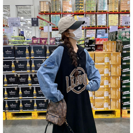
每筆NT$80，滿NT$1,500(含以上)免運費
【「AFTEE先享後付」結帳流程】
１．於結帳方式選擇「AFTEE先享後付」後，將跳轉至「AFTEE先享後付」
付款後全家取貨
結帳頁面，進行簡訊認證並確認金額後，即可完成結帳。
２．訂單成立數日內，您將收到繳費通知簡訊。
每筆NT$80，滿NT$1,500(含以上)免運費
３．收到繳費通知簡訊後14天內，點擊此簡訊中的連結，可透過四大超商／
ATM／網路銀行／等多元方式進行付款，方視為交易完成。
萊爾富取貨付款
※ 請注意：結帳手續完成當下不需立刻繳費，但若您需要取消訂單，請聯絡
每筆NT$80，滿NT$1,500(含以上)免運費
購買商品的店家。未經商家同意取消之訂單仍視為有效，需透過AFTEE先享
後付繳納相關費用。
付款後萊爾富取貨
※ 交易是否成功請以「AFTEE先享後付 」之結帳頁面顯示為準，若有關於
是否繳費成功／繳費後需取消欲退款等相關疑問，請聯繫「AFTEE先享後付
每筆NT$80，滿NT$1,500(含以上)免運費
客戶支援中心」
https://netprotections.freshdesk.com/support/home
離島取貨加價40
【注意事項】
１．透過由恩沛科技股份有限公司提供之「AFTEE先享後付」服務完成之交
每筆NT$80，滿NT$1,500(含以上)免運費
易，需依本服務之必要範圍內提供個人資料，並將交易相關給付款項請求債
權轉讓予恩沛科技股份有限公司。
付款後7-11取貨
２．關於個人資料處理事宜，請瀏覽以下網址：
每筆NT$80，滿NT$1,500(含以上)免運費
https://aftee.tw/terms/#terms3
３．未成年的使用者請事先徵得法定代理人或監護人之同意方可使用
宅配
「AFTEE先享後付」，若未經同意申辦者引起之損失，本公司不負相關責
任。
每筆NT$100，滿NT$1,500(含以上)免運費
４．使用「AFTEE先享後付」時，將依據個別帳號之用戶狀況，依本公司即
時審查核予不同之上限額度；若仍有額度不足之情形，本公司將視審查結果
海外宅配
查看運費
請求用戶進行身份認證。