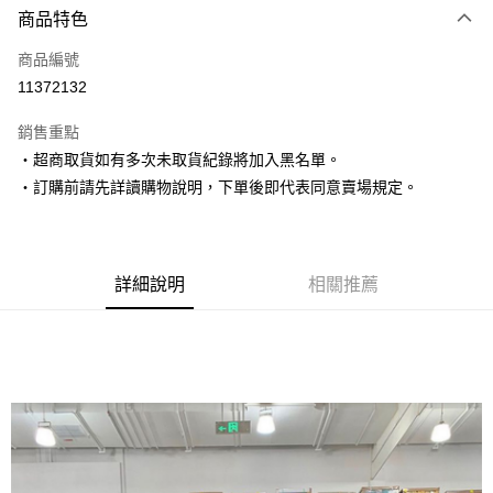
商品特色
信用卡一次付款
商品編號
超商取貨付款
11372132
LINE Pay
銷售重點
Apple Pay
‧超商取貨如有多次未取貨紀錄將加入黑名單。
‧訂購前請先詳讀購物說明，下單後即代表同意賣場規定。
街口支付
悠遊付
Google Pay
詳細說明
相關推薦
AFTEE先享後付
相關說明
【關於「AFTEE先享後付」】
ATM付款
AFTEE先享後付是「在收到商品之後才付款」的支付方式。 讓您購物簡單
便利好安心！
１．簡單：不需註冊會員、不需綁卡、不需儲值。
運送方式
２．便利：只要手機號碼，簡訊認證，即可結帳。
３．安心：先確認商品／服務後，再付款。
全家取貨付款