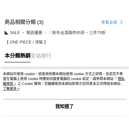
商品相關分類 (3)
查看全部
◣ SALE ‧ 現貨優惠
｜秋冬出清兩件85折，三件79折
【 ONE PIECE / 洋裝 】
本分類熱銷
全站排行
本網站中使用 cookie，欲查詢有關本網站使用 cookie 方式之詳情，及若您不希
熱門標籤
望在電腦上使用 cookie 時應如何變更電腦的 cookie 設定，請參閱本網站「
隱私
權條款
」之 Cookie 聲明。您繼續使用本網站即表示您同意本公司得按本網站使
用條款之 Cookie 聲明使用 cookie。
了解更多 >
我知道了