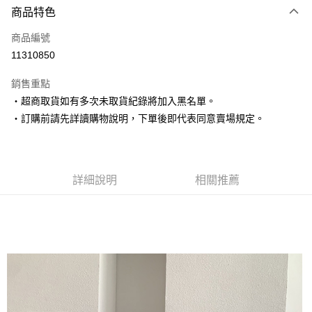
商品特色
信用卡一次付款
商品編號
超商取貨付款
11310850
LINE Pay
銷售重點
Apple Pay
‧超商取貨如有多次未取貨紀錄將加入黑名單。
‧訂購前請先詳讀購物說明，下單後即代表同意賣場規定。
街口支付
悠遊付
Google Pay
詳細說明
相關推薦
AFTEE先享後付
相關說明
【關於「AFTEE先享後付」】
ATM付款
AFTEE先享後付是「在收到商品之後才付款」的支付方式。 讓您購物簡單
便利好安心！
１．簡單：不需註冊會員、不需綁卡、不需儲值。
運送方式
２．便利：只要手機號碼，簡訊認證，即可結帳。
３．安心：先確認商品／服務後，再付款。
全家取貨付款