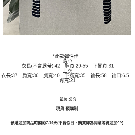
*此款彈性佳
背心
衣長(不含肩帶):42 胸寬:29-55 下擺寬:31
上衣
衣長:37 肩寬:36 胸寬:40 下擺寬:35 袖長:58 袖口:6.5
臂寬:21
單位:公分
現貨 預購制
預購追加商品時間約7-14天(不含假日，購買即為同意等待追加^^)