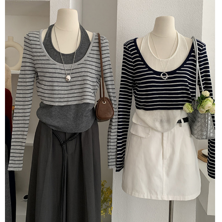
每筆NT$80，滿NT$1,500(含以上)免運費
【「AFTEE先享後付」結帳流程】
１．於結帳方式選擇「AFTEE先享後付」後，將跳轉至「AFTEE先享後付」
付款後全家取貨
結帳頁面，進行簡訊認證並確認金額後，即可完成結帳。
２．訂單成立數日內，您將收到繳費通知簡訊。
每筆NT$80，滿NT$1,500(含以上)免運費
３．收到繳費通知簡訊後14天內，點擊此簡訊中的連結，可透過四大超商／
ATM／網路銀行／等多元方式進行付款，方視為交易完成。
萊爾富取貨付款
※ 請注意：結帳手續完成當下不需立刻繳費，但若您需要取消訂單，請聯絡
每筆NT$80，滿NT$1,500(含以上)免運費
購買商品的店家。未經商家同意取消之訂單仍視為有效，需透過AFTEE先享
後付繳納相關費用。
付款後萊爾富取貨
※ 交易是否成功請以「AFTEE先享後付 」之結帳頁面顯示為準，若有關於
是否繳費成功／繳費後需取消欲退款等相關疑問，請聯繫「AFTEE先享後付
每筆NT$80，滿NT$1,500(含以上)免運費
客戶支援中心」
https://netprotections.freshdesk.com/support/home
離島取貨加價40
【注意事項】
１．透過由恩沛科技股份有限公司提供之「AFTEE先享後付」服務完成之交
每筆NT$80，滿NT$1,500(含以上)免運費
易，需依本服務之必要範圍內提供個人資料，並將交易相關給付款項請求債
權轉讓予恩沛科技股份有限公司。
付款後7-11取貨
２．關於個人資料處理事宜，請瀏覽以下網址：
每筆NT$80，滿NT$1,500(含以上)免運費
https://aftee.tw/terms/#terms3
３．未成年的使用者請事先徵得法定代理人或監護人之同意方可使用
宅配
「AFTEE先享後付」，若未經同意申辦者引起之損失，本公司不負相關責
任。
每筆NT$100，滿NT$1,500(含以上)免運費
４．使用「AFTEE先享後付」時，將依據個別帳號之用戶狀況，依本公司即
時審查核予不同之上限額度；若仍有額度不足之情形，本公司將視審查結果
海外宅配
查看運費
請求用戶進行身份認證。