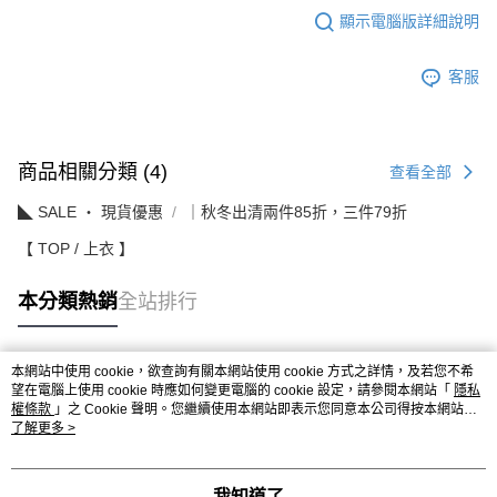
顯示電腦版詳細說明
客服
商品相關分類 (4)
查看全部
◣ SALE ‧ 現貨優惠
｜秋冬出清兩件85折，三件79折
【 TOP / 上衣 】
本分類熱銷
全站排行
本網站中使用 cookie，欲查詢有關本網站使用 cookie 方式之詳情，及若您不希
熱門標籤
望在電腦上使用 cookie 時應如何變更電腦的 cookie 設定，請參閱本網站「
隱私
權條款
」之 Cookie 聲明。您繼續使用本網站即表示您同意本公司得按本網站使
用條款之 Cookie 聲明使用 cookie。
了解更多 >
我知道了