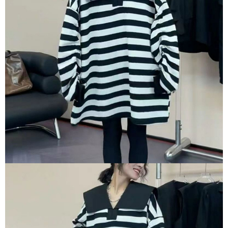
１．於結帳方式選擇「AFTEE先享後付」後，將跳轉至「AFTEE先享後付」
付款後全家取貨
結帳頁面，進行簡訊認證並確認金額後，即可完成結帳。
２．訂單成立數日內，您將收到繳費通知簡訊。
每筆NT$80，滿NT$1,500(含以上)免運費
３．收到繳費通知簡訊後14天內，點擊此簡訊中的連結，可透過四大超商／
ATM／網路銀行／等多元方式進行付款，方視為交易完成。
萊爾富取貨付款
※ 請注意：結帳手續完成當下不需立刻繳費，但若您需要取消訂單，請聯絡
每筆NT$80，滿NT$1,500(含以上)免運費
購買商品的店家。未經商家同意取消之訂單仍視為有效，需透過AFTEE先享
後付繳納相關費用。
付款後萊爾富取貨
※ 交易是否成功請以「AFTEE先享後付 」之結帳頁面顯示為準，若有關於
是否繳費成功／繳費後需取消欲退款等相關疑問，請聯繫「AFTEE先享後付
每筆NT$80，滿NT$1,500(含以上)免運費
客戶支援中心」
https://netprotections.freshdesk.com/support/home
離島取貨加價40
【注意事項】
１．透過由恩沛科技股份有限公司提供之「AFTEE先享後付」服務完成之交
每筆NT$80，滿NT$1,500(含以上)免運費
易，需依本服務之必要範圍內提供個人資料，並將交易相關給付款項請求債
權轉讓予恩沛科技股份有限公司。
付款後7-11取貨
２．關於個人資料處理事宜，請瀏覽以下網址：
每筆NT$80，滿NT$1,500(含以上)免運費
https://aftee.tw/terms/#terms3
３．未成年的使用者請事先徵得法定代理人或監護人之同意方可使用
宅配
「AFTEE先享後付」，若未經同意申辦者引起之損失，本公司不負相關責
任。
每筆NT$100，滿NT$1,500(含以上)免運費
４．使用「AFTEE先享後付」時，將依據個別帳號之用戶狀況，依本公司即
時審查核予不同之上限額度；若仍有額度不足之情形，本公司將視審查結果
海外宅配
查看運費
請求用戶進行身份認證。
５．嚴禁一人註冊多個帳號或使用他人資訊註冊。若發現惡意使用之情形，