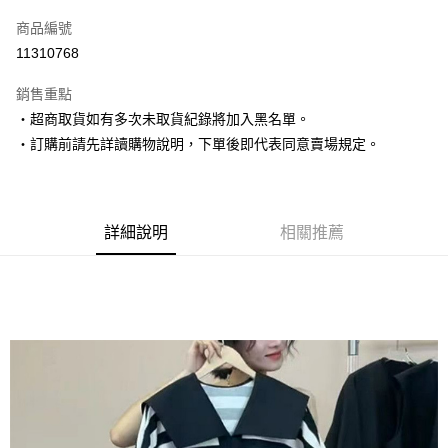
信用卡一次付款
商品編號
超商取貨付款
11310768
LINE Pay
銷售重點
Apple Pay
‧超商取貨如有多次未取貨紀錄將加入黑名單。
‧訂購前請先詳讀購物說明，下單後即代表同意賣場規定。
街口支付
悠遊付
Google Pay
詳細說明
相關推薦
AFTEE先享後付
相關說明
【關於「AFTEE先享後付」】
ATM付款
AFTEE先享後付是「在收到商品之後才付款」的支付方式。 讓您購物簡單
便利好安心！
１．簡單：不需註冊會員、不需綁卡、不需儲值。
運送方式
２．便利：只要手機號碼，簡訊認證，即可結帳。
３．安心：先確認商品／服務後，再付款。
全家取貨付款
每筆NT$80，滿NT$1,500(含以上)免運費
【「AFTEE先享後付」結帳流程】