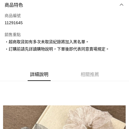
商品特色
信用卡一次付款
商品編號
超商取貨付款
11291645
LINE Pay
銷售重點
Apple Pay
‧超商取貨如有多次未取貨紀錄將加入黑名單。
‧訂購前請先詳讀購物說明，下單後即代表同意賣場規定。
街口支付
悠遊付
Google Pay
詳細說明
相關推薦
AFTEE先享後付
相關說明
【關於「AFTEE先享後付」】
ATM付款
AFTEE先享後付是「在收到商品之後才付款」的支付方式。 讓您購物簡單
便利好安心！
１．簡單：不需註冊會員、不需綁卡、不需儲值。
運送方式
２．便利：只要手機號碼，簡訊認證，即可結帳。
３．安心：先確認商品／服務後，再付款。
全家取貨付款