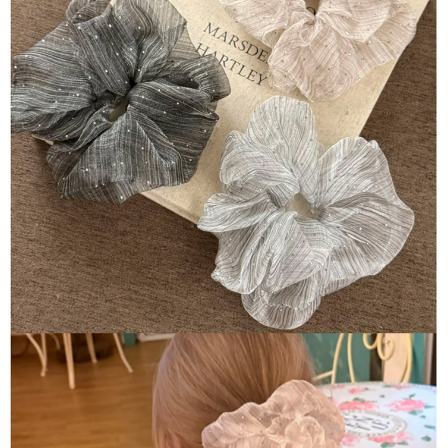
每筆NT$80，滿NT$1,500(含以上)免運費
【「AFTEE先享後付」結帳流程】
１．於結帳方式選擇「AFTEE先享後付」後，將跳轉至「AFTEE先享後付」
付款後全家取貨
結帳頁面，進行簡訊認證並確認金額後，即可完成結帳。
２．訂單成立數日內，您將收到繳費通知簡訊。
每筆NT$80，滿NT$1,500(含以上)免運費
３．收到繳費通知簡訊後14天內，點擊此簡訊中的連結，可透過四大超商／
ATM／網路銀行／等多元方式進行付款，方視為交易完成。
萊爾富取貨付款
※ 請注意：結帳手續完成當下不需立刻繳費，但若您需要取消訂單，請聯絡
每筆NT$80，滿NT$1,500(含以上)免運費
購買商品的店家。未經商家同意取消之訂單仍視為有效，需透過AFTEE先享
後付繳納相關費用。
付款後萊爾富取貨
※ 交易是否成功請以「AFTEE先享後付 」之結帳頁面顯示為準，若有關於
是否繳費成功／繳費後需取消欲退款等相關疑問，請聯繫「AFTEE先享後付
每筆NT$80，滿NT$1,500(含以上)免運費
客戶支援中心」
https://netprotections.freshdesk.com/support/home
離島取貨加價40
【注意事項】
１．透過由恩沛科技股份有限公司提供之「AFTEE先享後付」服務完成之交
每筆NT$80，滿NT$1,500(含以上)免運費
易，需依本服務之必要範圍內提供個人資料，並將交易相關給付款項請求債
權轉讓予恩沛科技股份有限公司。
付款後7-11取貨
２．關於個人資料處理事宜，請瀏覽以下網址：
每筆NT$80，滿NT$1,500(含以上)免運費
https://aftee.tw/terms/#terms3
３．未成年的使用者請事先徵得法定代理人或監護人之同意方可使用
宅配
「AFTEE先享後付」，若未經同意申辦者引起之損失，本公司不負相關責
任。
每筆NT$100，滿NT$1,500(含以上)免運費
４．使用「AFTEE先享後付」時，將依據個別帳號之用戶狀況，依本公司即
時審查核予不同之上限額度；若仍有額度不足之情形，本公司將視審查結果
海外宅配
查看運費
請求用戶進行身份認證。